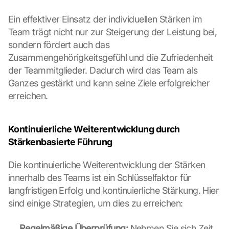
n 
s
Ein effektiver Einsatz der individuellen Stärken im 
c
Team trägt nicht nur zur Steigerung der Leistung bei, 
r
sondern fördert auch das 
e
Zusammengehörigkeitsgefühl und die Zufriedenheit 
e
n
der Teammitglieder. Dadurch wird das Team als 
, 
Ganzes gestärkt und kann seine Ziele erfolgreicher 
y
erreichen.
o
u 
a
Kontinuierliche Weiterentwicklung durch 
g
Stärkenbasierte Führung
r
e
Die kontinuierliche Weiterentwicklung der Stärken 
e 
t
innerhalb des Teams ist ein Schlüsselfaktor für 
o 
langfristigen Erfolg und kontinuierliche Stärkung. Hier 
t
sind einige Strategien, um dies zu erreichen:
h
e 
Regelmäßige Überprüfung:
 Nehmen Sie sich Zeit, 