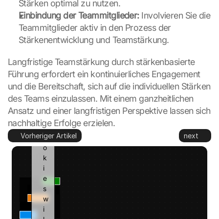
Stärken optimal zu nutzen.
d 
t
Einbindung der Teammitglieder:
 Involvieren Sie die 
o 
Teammitglieder aktiv in den Prozess der 
G
Stärkenentwicklung und Teamstärkung.
o
o
Langfristige Teamstärkung durch stärkenbasierte 
g
Führung erfordert ein kontinuierliches Engagement 
l
und die Bereitschaft, sich auf die individuellen Stärken 
e 
a
des Teams einzulassen. Mit einem ganzheitlichen 
n
Ansatz und einer langfristigen Perspektive lassen sich 
d 
nachhaltige Erfolge erzielen.
c
Vorheriger Artikel
next
o
o
k
i
e
s 
w
i