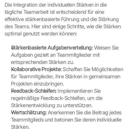
Die Integration der individuellen Stärken in die 
i
c
tägliche Teamarbeit ist entscheidend für eine 
k
effektive stärkenbasierte Führung und die Stärkung 
i
des Teams. Hier sind einige Schritte, wie die Stärken 
n
optimal genutzt werden können:
g 
o
n 
Stärkenbasierte Aufgabenverteilung:
 Weisen Sie 
t
Aufgaben gezielt an Teammitglieder mit 
h
entsprechenden Stärken zu.
i
Kollaborative Projekte:
 Schaffen Sie Möglichkeiten 
s 
für Teammitglieder, ihre Stärken in gemeinsamen 
p
r
Projekten einzubringen.
o
Feedback-Schleifen:
 Implementieren Sie 
t
regelmäßige Feedback-Schleifen, um die 
e
Stärkenentwicklung zu unterstützen.
c
Wertschätzung:
 Anerkennen Sie die Beitrag jedes 
t
Teammitglieds und betonen Sie deren individuelle 
i
o
Stärken.