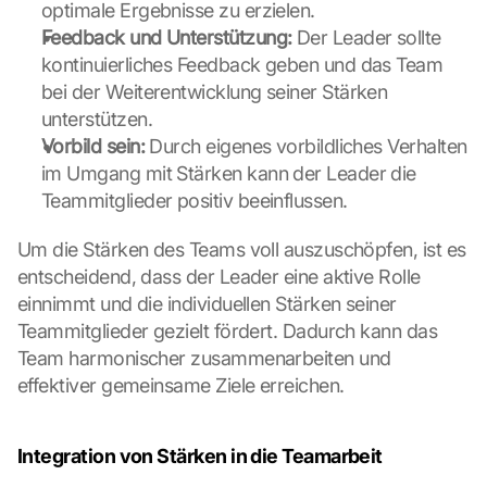
optimale Ergebnisse zu erzielen.
Feedback und Unterstützung:
 Der Leader sollte 
kontinuierliches Feedback geben und das Team 
L
bei der Weiterentwicklung seiner Stärken 
o
a
unterstützen.
d 
Vorbild sein:
 Durch eigenes vorbildliches Verhalten 
G
im Umgang mit Stärken kann der Leader die 
o
Teammitglieder positiv beeinflussen.
o
g
Um die Stärken des Teams voll auszuschöpfen, ist es 
l
entscheidend, dass der Leader eine aktive Rolle 
e 
M
einnimmt und die individuellen Stärken seiner 
a
Teammitglieder gezielt fördert. Dadurch kann das 
p
Team harmonischer zusammenarbeiten und 
s
effektiver gemeinsame Ziele erreichen.
:
B
y 
Integration von Stärken in die Teamarbeit
c
l