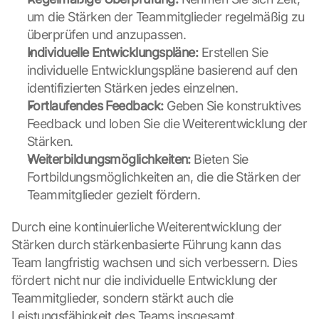
l
um die Stärken der Teammitglieder regelmäßig zu 
o
a
überprüfen und anzupassen.
d
Individuelle Entwicklungspläne:
 Erstellen Sie 
i
individuelle Entwicklungspläne basierend auf den 
n
identifizierten Stärken jedes einzelnen.
g 
Fortlaufendes Feedback:
 Geben Sie konstruktives 
o
f 
Feedback und loben Sie die Weiterentwicklung der 
t
Stärken.
h
Weiterbildungsmöglichkeiten:
 Bieten Sie 
e 
Fortbildungsmöglichkeiten an, die die Stärken der 
G
Teammitglieder gezielt fördern.
o
o
g
Durch eine kontinuierliche Weiterentwicklung der 
l
Stärken durch stärkenbasierte Führung kann das 
e 
Team langfristig wachsen und sich verbessern. Dies 
M
fördert nicht nur die individuelle Entwicklung der 
a
Teammitglieder, sondern stärkt auch die 
p
Leistungsfähigkeit des Teams insgesamt.
s