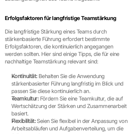
. 
D
a
Erfolgsfaktoren für langfristige Teamstärkung
t
a 
Die langfristige Stärkung eines Teams durch 
w
stärkenbasierte Führung erfordert bestimmte 
i
Erfolgsfaktoren, die kontinuierlich angegangen 
l
werden sollten. Hier sind einige Tipps, die für eine 
l 
nachhaltige Teamstärkung relevant sind:
b
e 
t
Kontinuität:
 Behalten Sie die Anwendung 
r
stärkenbasierter Führung langfristig im Blick und 
a
passen Sie diese kontinuierlich an.
n
Teamkultur:
 Fördern Sie eine Teamkultur, die auf 
s
m
Wertschätzung der Stärken und Zusammenarbeit 
i
basiert.
t
Flexibilität:
 Seien Sie flexibel in der Anpassung von 
t
Arbeitsabläufen und Aufgabenverteilung, um die 
e