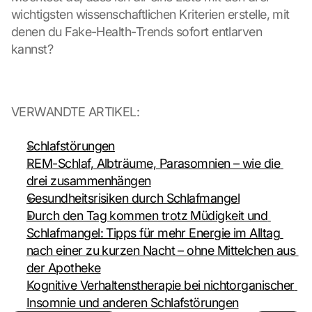
r
wichtigsten wissenschaftlichen Kriterien erstelle, mit 
a
denen du Fake-Health-Trends sofort entlarven 
n
s
kannst?
m
i
t
t
VERWANDTE ARTIKEL:
e
d 
Schlafstörungen
t
REM-Schlaf, Albträume, Parasomnien – wie die 
o 
G
drei zusammenhängen
o
Gesundheitsrisiken durch Schlafmangel
o
Durch den Tag kommen trotz Müdigkeit und 
g
Schlafmangel: Tipps für mehr Energie im Alltag 
l
nach einer zu kurzen Nacht – ohne Mittelchen aus 
e 
a
der Apotheke
n
Kognitive Verhaltenstherapie bei nichtorganischer 
d 
Insomnie und anderen Schlafstörungen
c