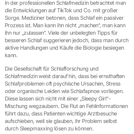
In der professionellen Schlafmedizin betrachtet man 
die Entwicklungen auf TikTok und Co. mit großer 
Sorge. Mediziner betonen, dass Schlaf ein passiver 
Prozess ist. Man kann ihn nicht „machen“, man kann 
ihn nur „zulassen“. Viele der unbelegten Tipps für 
besseren Schlaf suggerieren jedoch, dass man durch 
aktive Handlungen und Käufe die Biologie besiegen 
kann.
Die Gesellschaft für Schlafforschung und 
L
Schlafmedizin weist darauf hin, dass bei ernsthaften 
o
Schlafproblemen oft psychische Ursachen, Stress 
a
oder organische Leiden wie Schlafapnoe vorliegen. 
d 
Diese lassen sich nicht mit einer „Sleepy Girl“-
G
o
Mischung wegzaubern. Die Flut an Fehlinformationen 
o
führt dazu, dass Patienten wichtige Arztbesuche 
g
aufschieben, weil sie glauben, ihr Problem selbst 
l
durch Sleepmaxxing lösen zu können.
e 