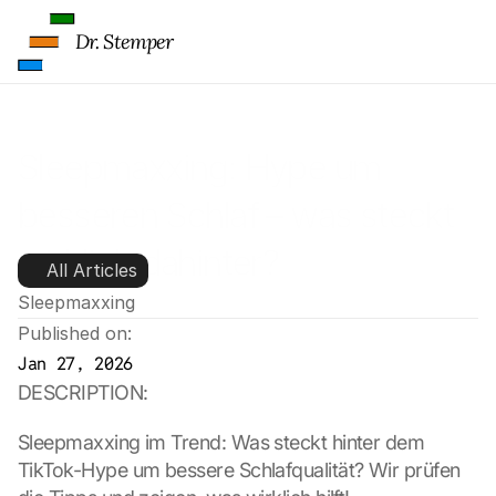
Dr. Stemper
Sleepmaxxing: Hype um 
besseren Schlaf – was steckt 
wirklich dahinter?
All Articles
Sleepmaxxing
Published on:
Jan 27, 2026
DESCRIPTION:
Sleepmaxxing im Trend: Was steckt hinter dem 
TikTok-Hype um bessere Schlafqualität? Wir prüfen 