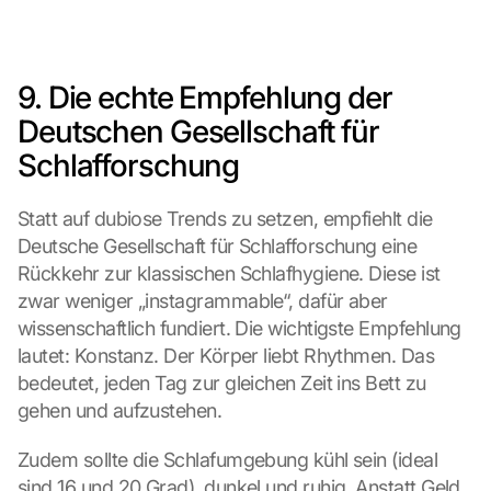
M
a
p
s
9. Die echte Empfehlung der 
:
Deutschen Gesellschaft für 
B
y 
Schlafforschung
c
l
Statt auf dubiose Trends zu setzen, empfiehlt die 
i
c
Deutsche Gesellschaft für Schlafforschung eine 
k
Rückkehr zur klassischen Schlafhygiene. Diese ist 
i
zwar weniger „instagrammable“, dafür aber 
n
wissenschaftlich fundiert. Die wichtigste Empfehlung 
g 
lautet: Konstanz. Der Körper liebt Rhythmen. Das 
o
n 
bedeutet, jeden Tag zur gleichen Zeit ins Bett zu 
t
gehen und aufzustehen.
h
i
Zudem sollte die Schlafumgebung kühl sein (ideal 
s 
sind 16 und 20 Grad), dunkel und ruhig. Anstatt Geld 