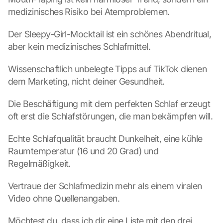
o
medizinisches Risiko bei Atemproblemen.
o
g
Der Sleepy-Girl-Mocktail ist ein schönes Abendritual, 
l
aber kein medizinisches Schlafmittel.
e 
M
a
Wissenschaftlich unbelegte Tipps auf TikTok dienen 
p
dem Marketing, nicht deiner Gesundheit.
s
. 
Die Beschäftigung mit dem perfekten Schlaf erzeugt 
D
oft erst die Schlafstörungen, die man bekämpfen will.
a
t
Echte Schlafqualität braucht Dunkelheit, eine kühle 
a 
Raumtemperatur (16 und 20 Grad) und 
w
i
Regelmäßigkeit.
l
l 
Vertraue der Schlafmedizin mehr als einem viralen 
b
Video ohne Quellenangaben.
e 
t
Möchtest du, dass ich dir eine Liste mit den drei 