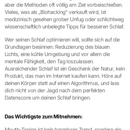
aber die Methoden oft völlig am Ziel vorbeischießen. 
r
e
Vieles, was als „Biohacking“ verkauft wird, ist 
e 
medizinisch gesehen grober Unfug oder schlichtweg 
t
wissenschaftlich unbelegte Tipps für besseren Schlaf.
o 
t
Wer seinen Schlaf optimieren will, sollte sich auf die 
h
Grundlagen besinnen: Reduzierung des blauen 
e 
l
Lichts, eine kühle Umgebung und vor allem die 
o
mentale Fähigkeit, den Tag loszulassen. 
a
Ausreichender Schlaf ist ein Geschenk der Natur, kein 
d
Produkt, das man im Internet kaufen kann. Höre auf 
i
deinen Körper statt auf einen Algorithmus, und lass 
n
dich nicht von der Jagd nach dem perfekten 
g 
o
Datenscore um deinen Schlaf bringen.
f 
t
h
Das Wichtigste zum Mitnehmen:
e 
G
Mouth-Taping ist kein harmloser Trend, sondern ein 