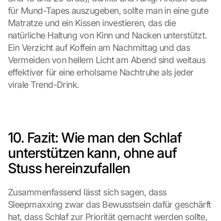
p
für Mund-Tapes auszugeben, sollte man in eine gute 
r
o
Matratze und ein Kissen investieren, das die 
t
natürliche Haltung von Kinn und Nacken unterstützt. 
e
Ein Verzicht auf Koffein am Nachmittag und das 
c
Vermeiden von hellem Licht am Abend sind weitaus 
t
effektiver für eine erholsame Nachtruhe als jeder 
i
virale Trend-Drink.
o
n 
s
c
r
10. Fazit: Wie man den Schlaf 
e
e
unterstützen kann, ohne auf 
n
Stuss hereinzufallen
, 
y
o
Zusammenfassend lässt sich sagen, dass 
u 
Sleepmaxxing zwar das Bewusstsein dafür geschärft 
a
hat, dass Schlaf zur Priorität gemacht werden sollte, 
g