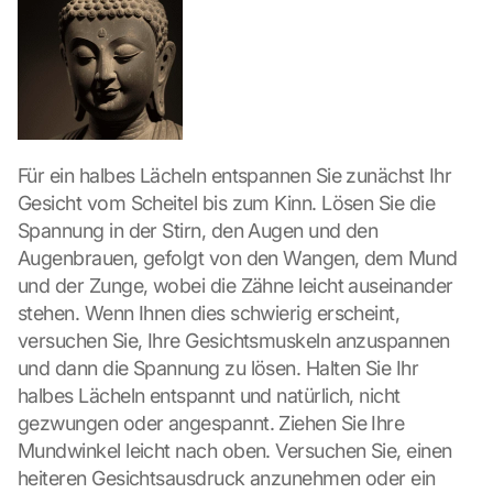
i
c
k
i
n
g 
o
n 
Für ein halbes Lächeln entspannen Sie zunächst Ihr 
t
Gesicht vom Scheitel bis zum Kinn. Lösen Sie die 
h
Spannung in der Stirn, den Augen und den 
i
Augenbrauen, gefolgt von den Wangen, dem Mund 
s 
und der Zunge, wobei die Zähne leicht auseinander 
p
r
stehen. Wenn Ihnen dies schwierig erscheint, 
o
versuchen Sie, Ihre Gesichtsmuskeln anzuspannen 
t
und dann die Spannung zu lösen. Halten Sie Ihr 
e
halbes Lächeln entspannt und natürlich, nicht 
c
gezwungen oder angespannt. Ziehen Sie Ihre 
t
i
Mundwinkel leicht nach oben. Versuchen Sie, einen 
o
heiteren Gesichtsausdruck anzunehmen oder ein 
n 