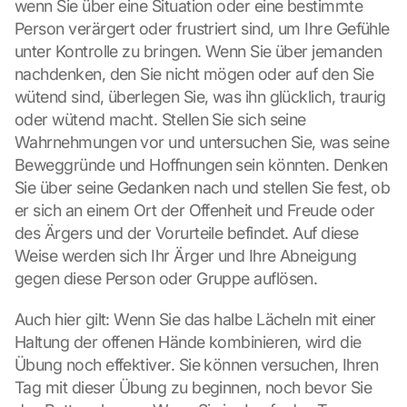
wenn Sie über eine Situation oder eine bestimmte 
. 
D
Person verärgert oder frustriert sind, um Ihre Gefühle 
a
unter Kontrolle zu bringen. Wenn Sie über jemanden 
t
nachdenken, den Sie nicht mögen oder auf den Sie 
a 
wütend sind, überlegen Sie, was ihn glücklich, traurig 
w
oder wütend macht. Stellen Sie sich seine 
i
l
Wahrnehmungen vor und untersuchen Sie, was seine 
l 
Beweggründe und Hoffnungen sein könnten. Denken 
b
Sie über seine Gedanken nach und stellen Sie fest, ob 
e 
er sich an einem Ort der Offenheit und Freude oder 
t
des Ärgers und der Vorurteile befindet. Auf diese 
r
Weise werden sich Ihr Ärger und Ihre Abneigung 
a
n
gegen diese Person oder Gruppe auflösen.
s
m
Auch hier gilt: Wenn Sie das halbe Lächeln mit einer 
i
Haltung der offenen Hände kombinieren, wird die 
t
Übung noch effektiver. Sie können versuchen, Ihren 
t
Tag mit dieser Übung zu beginnen, noch bevor Sie 
e
d 