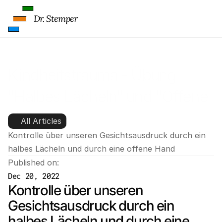
Dr. Stemper
Kindheitstrauma - Übung 
"Halbes Lächeln" und "Offene 
Hände"
All Articles
Kontrolle über unseren Gesichtsausdruck durch ein 
halbes Lächeln und durch eine offene Hand
Published on:
Dec 20, 2022
Kontrolle über unseren 
Gesichtsausdruck durch ein 
halbes Lächeln und durch eine 