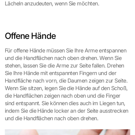
Lächeln anzudeuten, wenn Sie möchten.
s
c
r
e
e
Offene Hände
n
, 
Für offene Hände müssen Sie Ihre Arme entspannen 
y
o
und die Handflächen nach oben drehen. Wenn Sie 
u 
stehen, lassen Sie die Arme zur Seite fallen. Drehen 
a
Sie Ihre Hände mit entspannten Fingern und der 
g
Handfläche nach vorn, die Daumen zeigen zur Seite. 
r
Wenn Sie sitzen, legen Sie die Hände auf den Schoß, 
e
e 
die Handflächen zeigen nach oben und die Finger 
t
sind entspannt. Sie können dies auch im Liegen tun, 
o 
indem Sie die Hände locker an der Seite ausstrecken 
t
und die Handflächen nach oben drehen.
h
e 
l