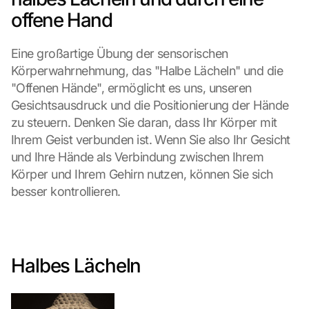
offene Hand
L
Eine großartige Übung der sensorischen 
o
a
Körperwahrnehmung, das "Halbe Lächeln" und die 
d 
"Offenen Hände", ermöglicht es uns, unseren 
G
Gesichtsausdruck und die Positionierung der Hände 
o
zu steuern. Denken Sie daran, dass Ihr Körper mit 
o
Ihrem Geist verbunden ist. Wenn Sie also Ihr Gesicht 
g
l
und Ihre Hände als Verbindung zwischen Ihrem 
e 
Körper und Ihrem Gehirn nutzen, können Sie sich 
M
besser kontrollieren.
a
p
s
:
B
Halbes Lächeln
y 
c
l