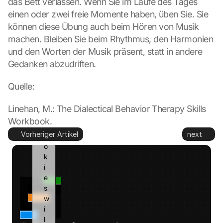
das Bett verlassen. Wenn Sie im Laufe des Tages 
t
einen oder zwei freie Momente haben, üben Sie. Sie 
o 
können diese Übung auch beim Hören von Musik 
G
machen. Bleiben Sie beim Rhythmus, den Harmonien 
o
und den Worten der Musik präsent, statt in andere 
o
g
Gedanken abzudriften.
l
e 
Quelle:
a
n
Linehan, M.: The Dialectical Behavior Therapy Skills 
d 
Workbook.
c
Vorheriger Artikel
next
o
o
k
i
e
s 
w
i
l