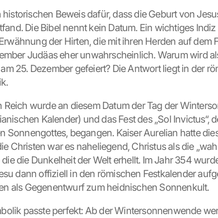
n historischen Beweis dafür, dass die Geburt von Jesus
ttfand. Die Bibel nennt kein Datum. Ein wichtiges Indiz
e Erwähnung der Hirten, die mit ihren Herden auf dem F
zember Judäas eher unwahrscheinlich. Warum wird als
m 25. Dezember gefeiert? Die Antwort liegt in der rö
ik.
 Reich wurde an diesem Datum der Tag der Winters
ianischen Kalender) und das Fest des „Sol Invictus“, d
 Sonnengottes, begangen. Kaiser Aurelian hatte diese
die Christen war es naheliegend, Christus als die „wah
, die die Dunkelheit der Welt erhellt. Im Jahr 354 wurde
esu dann offiziell in den römischen Festkalender au
n als Gegenentwurf zum heidnischen Sonnenkult.
bolik passte perfekt: Ab der Wintersonnenwende wer