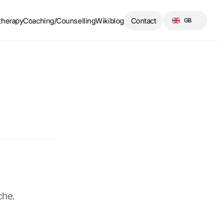
Select Language
therapy
Coaching/Counselling
Wikiblog
Contact
GB
che.