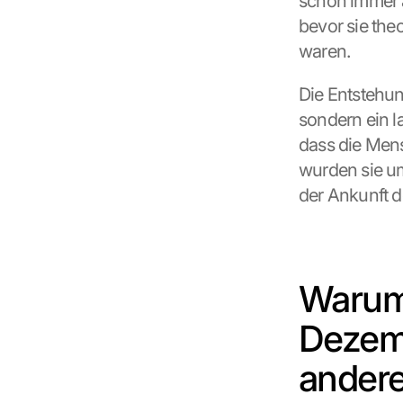
schon immer 
bevor sie the
waren.
Die Entstehun
sondern ein l
dass die Mens
wurden sie um
der Ankunft d
Warum 
Dezemb
ander