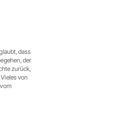
laubt, dass 
begehen, der 
chte zurück, 
Vieles von 
 vom 