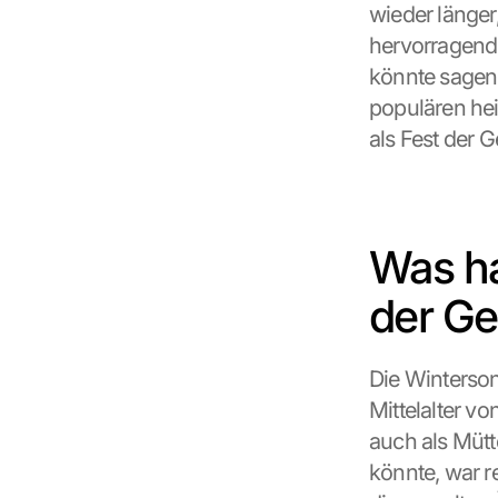
wieder länger,
hervorragend 
könnte sagen,
populären hei
als Fest der G
Was ha
der Ge
Die Winterson
Mittelalter vo
auch als Mütt
könnte, war r