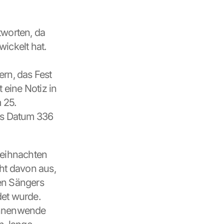
worten, da 
ckelt hat. 
rn, das Fest 
eine Notiz in 
25. 
as Datum 336 
Weihnachten 
ht davon aus, 
en Sängers 
et wurde. 
onnenwende 