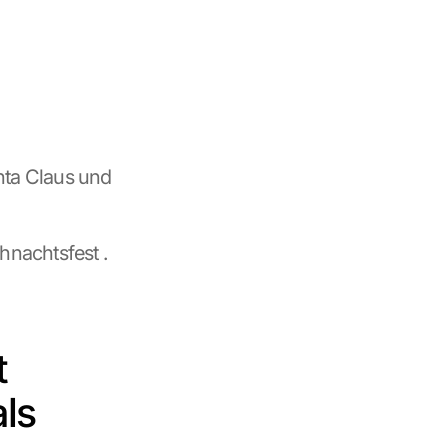
nta Claus und 
nachtsfest .
 
ls 