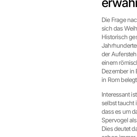
erwäh
Die Frage nac
sich das Weih
Historisch ges
Jahrhunderten
der Auferstehu
einem römisch
Dezember in B
in Rom belegt 
Interessant i
selbst taucht
dass es um da
Spervogel als
Dies deutet d