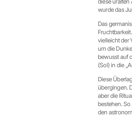
diese uralten
wurde das Julf
Das germanisc
Fruchtbarkeit
vielleicht der
um die Dunkelh
bewusst auf d
(Sol) in die 
Diese Überlag
übergingen. Da
aber die Ritu
bestehen. So 
den astronom