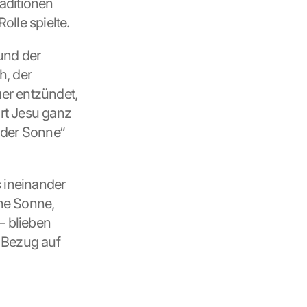
ditionen 
olle spielte.
nd der 
, der 
er entzündet, 
rt Jesu ganz 
der Sonne“ 
 ineinander 
he Sonne, 
 blieben 
 Bezug auf 