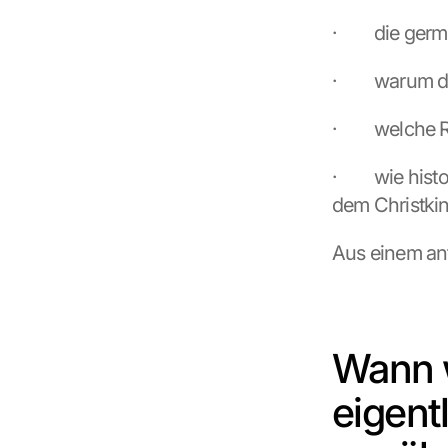
·         die g
·         waru
·         welch
·         wie 
dem Christkin
Aus einem an
Wann w
eigent