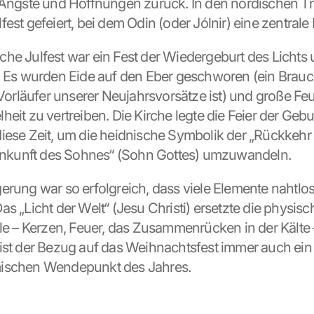
 Ängste und Hoffnungen zurück. In den nordischen Tra
est gefeiert, bei dem Odin (oder Jólnir) eine zentrale R
he Julfest war ein Fest der Wiedergeburt des Lichts u
. Es wurden Eide auf den Eber geschworen (ein Brauch
 Vorläufer unserer Neujahrsvorsätze ist) und große Feu
eit zu vertreiben. Die Kirche legte die Feier der Gebu
iese Zeit, um die heidnische Symbolik der „Rückkehr 
„Ankunft des Sohnes“ (Sohn Gottes) umzuwandeln.
erung war so erfolgreich, dass viele Elemente nahtlos
s „Licht der Welt“ (Jesu Christi) ersetzte die physisc
ale – Kerzen, Feuer, das Zusammenrücken in der Kälte –
ist der Bezug auf das Weihnachtsfest immer auch ein
ischen Wendepunkt des Jahres.