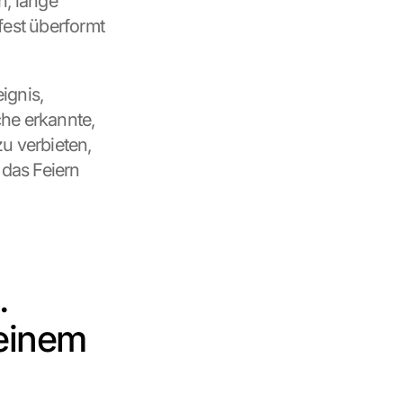
, lange 
est überformt 
gnis, 
he erkannte, 
u verbieten, 
das Feiern 
 
einem 