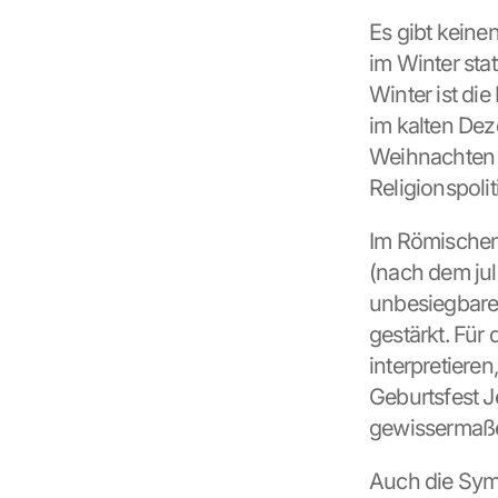
Es gibt keine
im Winter sta
Winter ist di
im kalten De
Weihnachten a
Religionspolit
Im Römischen
(nach dem jul
unbesiegbaren
gestärkt. Für 
interpretieren
Geburtsfest J
gewissermaße
Auch die Sym