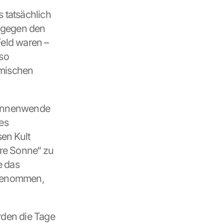
 tatsächlich 
 gegen den 
eld waren – 
o 
mischen 
onnenwende 
es 
n Kult 
re Sonne“ zu 
 das 
fgenommen, 
den die Tage 