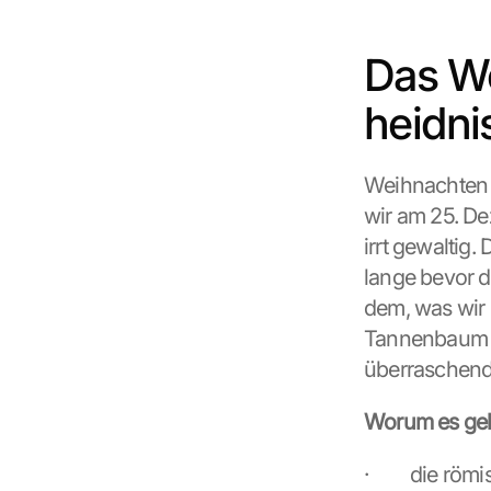
Das We
heidni
Weihnachten is
wir am 25. De
irrt gewaltig.
lange bevor d
dem, was wir 
Tannenbaum b
überraschend 
Worum es geh
·         die r