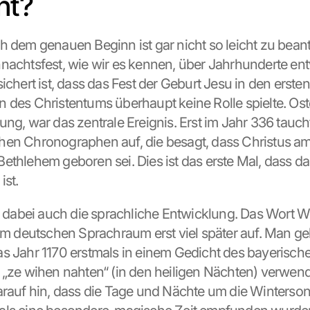
nt?
h dem genauen Beginn ist gar nicht so leicht zu beant
nachtsfest, wie wir es kennen, über Jahrhunderte entwi
ichert ist, dass das Fest der Geburt Jesu in den ersten 
 des Christentums überhaupt keine Rolle spielte. Oste
ng, war das zentrale Ereignis. Erst im Jahr 336 taucht 
en Chronographen auf, die besagt, dass Christus am 
ethlehem geboren sei. Dies ist das erste Mal, dass d
ist.
st dabei auch die sprachliche Entwicklung. Das Wort 
 im deutschen Sprachraum erst viel später auf. Man ge
s Jahr 1170 erstmals in einem Gedicht des bayerisch
 „ze wihen nahten“ (in den heiligen Nächten) verwend
arauf hin, dass die Tage und Nächte um die Winters