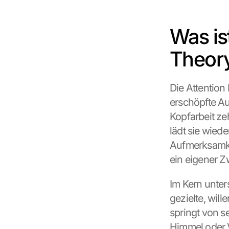
Was ist
Theor
Die Attention
erschöpfte Au
Kopfarbeit zeh
lädt sie wiede
Aufmerksamkei
ein eigener Z
Im Kern unter
gezielte, wil
springt von s
Himmel oder 