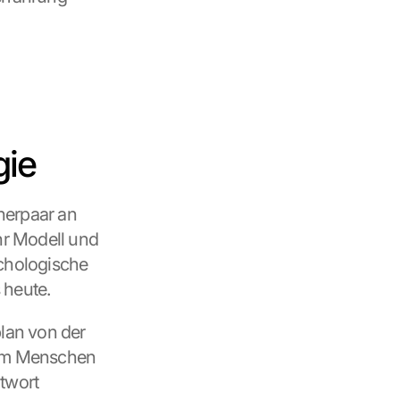
gie
erpaar an 
hr Modell und 
chologische 
 heute.
an von der 
um Menschen 
twort 