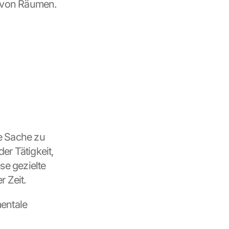
 von Räumen.
e Sache zu 
r Tätigkeit, 
e gezielte 
r Zeit.
entale 