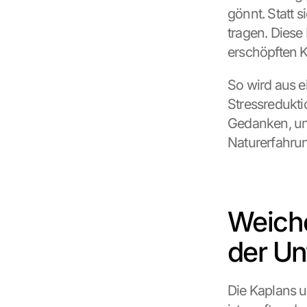
gönnt. Statt s
tragen. Diese
erschöpften Ka
So wird aus e
Stressredukti
Gedanken, und
Naturerfahrun
Weiche
der Un
Die Kaplans u