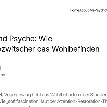
Home
About Me
Psycho
nd Psyche: Wie 
zwitscher das Wohlbefinden 
che
N:
 Vogelgesang hebt das Wohlbefinden über Stunden,
e „soft fascination“ laut der Attention-Restoration-Th