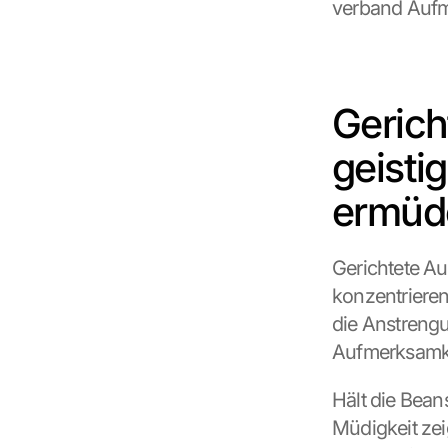
verband Aufm
Gerich
geisti
ermüd
Gerichtete Auf
konzentrieren
die Anstrengun
Aufmerksamkei
Hält die Bean
Müdigkeit zei