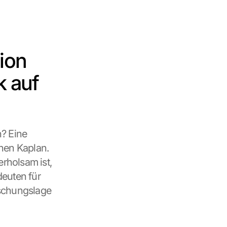
on 
 auf 
? Eine 
hen Kaplan. 
holsam ist, 
euten für 
chungslage 