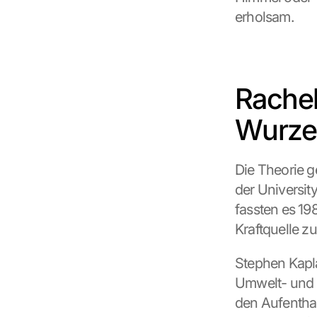
erholsam.
Rachel
Wurzel
Die Theorie g
der Universit
fassten es 19
Kraftquelle z
Stephen Kapla
Umwelt- und 
den Aufenthal