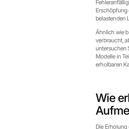
Fehleranfälli
Erschöpfung d
belastenden 
Ähnlich wie be
verbraucht, a
untersuchen S
Modelle in Te
erholbaren Ka
Wie erh
Aufme
Die Erholung 