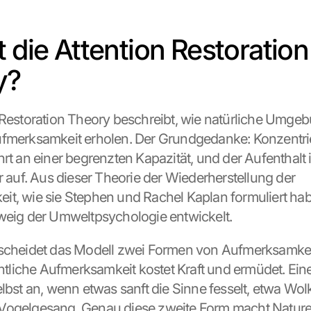
 die Attention Restoration 
y?
 Restoration Theory beschreibt, wie natürliche Umgeb
fmerksamkeit erholen. Der Grundgedanke: Konzentrie
rt an einer begrenzten Kapazität, und der Aufenthalt i
r auf. Aus dieser Theorie der Wiederherstellung der 
t, wie sie Stephen und Rachel Kaplan formuliert habe
weig der Umweltpsychologie entwickelt.
scheidet das Modell zwei Formen von Aufmerksamkeit
lentliche Aufmerksamkeit kostet Kraft und ermüdet. Ein
elbst an, wenn etwas sanft die Sinne fesselt, etwa Wol
Vogelgesang. Genau diese zweite Form macht Nature