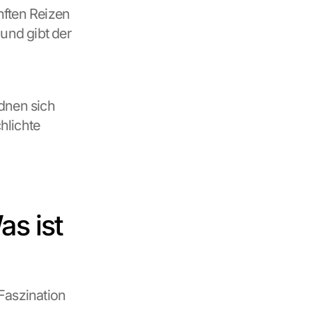
nften Reizen 
nd gibt der 
dnen sich 
lichte 
s ist 
Faszination 