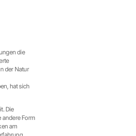
ungen die 
rte 
n der Natur 
n, hat sich 
. Die 
e andere Form 
ken am 
rfahrung 