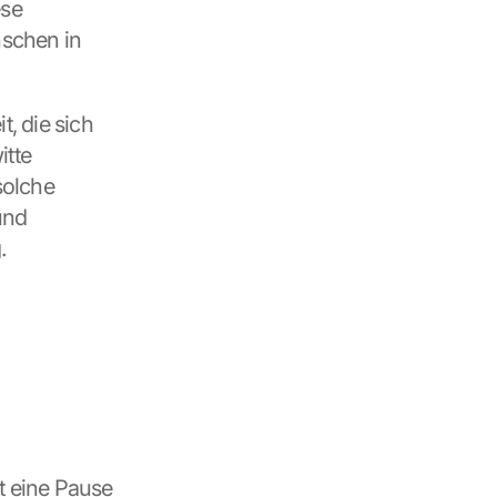
se 
schen in 
, die sich 
tte 
olche 
nd 
.
t eine Pause 