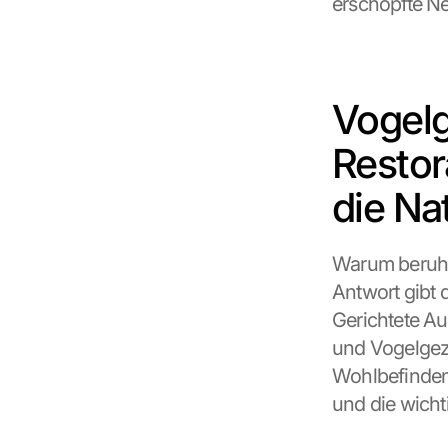
erschöpfte Ne
Vogelg
Restor
die Na
Warum beruhig
Antwort gibt 
Gerichtete Au
und Vogelgezw
Wohlbefinden
und die wichti