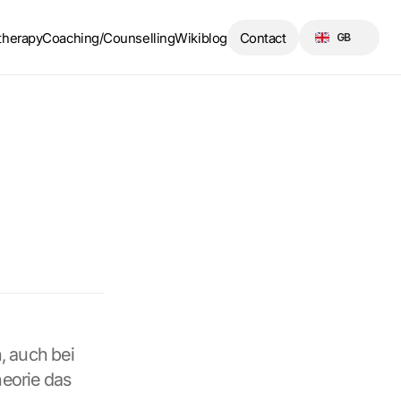
Select Language
therapy
Coaching/Counselling
Wikiblog
Contact
GB
 auch bei 
eorie das 