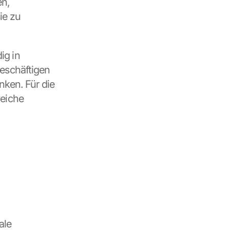
n, 
e zu 
g in 
eschäftigen 
ken. Für die 
eiche 
le 