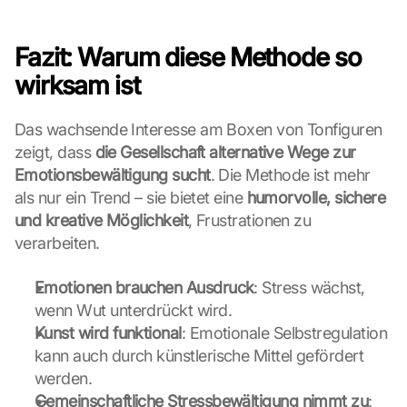
l
l 
Fazit: Warum diese Methode so 
b
e 
wirksam ist
t
r
Das wachsende Interesse am Boxen von Tonfiguren 
a
zeigt, dass 
n
die Gesellschaft alternative Wege zur 
s
Emotionsbewältigung sucht
. Die Methode ist mehr 
m
als nur ein Trend – sie bietet eine 
humorvolle, sichere 
i
und kreative Möglichkeit
, Frustrationen zu 
t
verarbeiten.
t
e
d 
Emotionen brauchen Ausdruck
: Stress wächst, 
t
wenn Wut unterdrückt wird.
o 
Kunst wird funktional
: Emotionale Selbstregulation 
G
kann auch durch künstlerische Mittel gefördert 
o
werden.
o
g
Gemeinschaftliche Stressbewältigung nimmt zu
: 