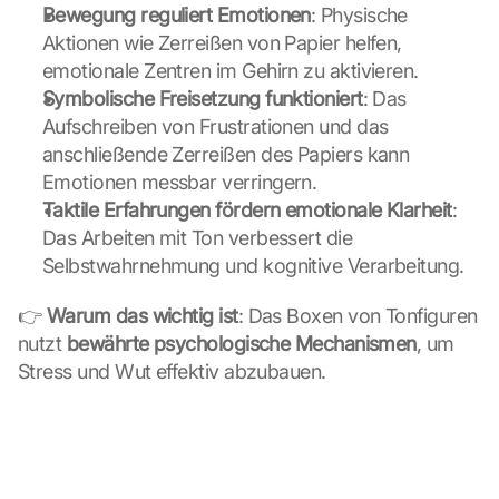
o
Bewegung reguliert Emotionen
: Physische 
f 
Aktionen wie Zerreißen von Papier helfen, 
t
emotionale Zentren im Gehirn zu aktivieren.
h
Symbolische Freisetzung funktioniert
: Das 
e 
G
Aufschreiben von Frustrationen und das 
o
anschließende Zerreißen des Papiers kann 
o
Emotionen messbar verringern.
g
Taktile Erfahrungen fördern emotionale Klarheit
: 
l
Das Arbeiten mit Ton verbessert die 
e 
M
Selbstwahrnehmung und kognitive Verarbeitung.
a
p
👉 
Warum das wichtig ist
: Das Boxen von Tonfiguren 
s
nutzt 
bewährte psychologische Mechanismen
, um 
. 
Stress und Wut effektiv abzubauen.
D
a
t
a 
w
i