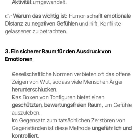
Aktivität
 umgewandelt.
👉 
Warum das wichtig ist
: Humor schafft 
emotionale 
Distanz zu negativen Gefühlen
 und hilft, Konflikte 
gelassener zu betrachten.
3. Ein sicherer Raum für den Ausdruck von 
Emotionen
Gesellschaftliche Normen verbieten oft das offene 
Zeigen von Wut, sodass viele Menschen Ärger 
herunterschlucken
.
Das Boxen von Tonfiguren bietet einen 
geschützten, bewertungsfreien Raum
, um Gefühle 
auszuleben.
L
Im Gegensatz zum tatsächlichen Zerstören von 
o
a
Gegenständen ist diese Methode 
ungefährlich und 
d 
kontrolliert
.