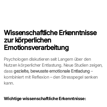
, 
y
o
u 
a
g
Wissenschaftliche Erkenntnisse 
r
e
zur körperlichen 
e 
Emotionsverarbeitung
t
o 
t
Psychologen diskutieren seit Langem über den 
h
Nutzen körperlicher Entlastung. Neue Studien zeigen, 
e 
dass 
gezielte, bewusste emotionale Entladung
 – 
l
kombiniert mit Reflexion – den Stresspegel senken 
o
kann.
a
d
i
Wichtige wissenschaftliche Erkenntnisse:
n
g 