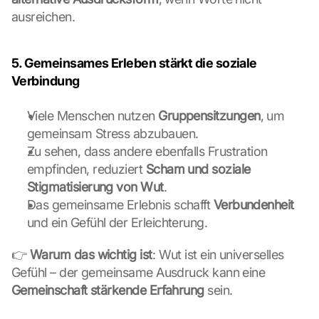
n 
ausreichen.
t
h
i
5. Gemeinsames Erleben stärkt die soziale 
s 
Verbindung
p
r
Viele Menschen nutzen 
Gruppensitzungen
, um 
o
gemeinsam Stress abzubauen.
t
e
Zu sehen, dass andere ebenfalls Frustration 
c
empfinden, reduziert 
Scham und soziale 
t
Stigmatisierung von Wut
.
i
Das gemeinsame Erlebnis schafft 
Verbundenheit
o
und ein Gefühl der Erleichterung.
n 
s
c
👉 
Warum das wichtig ist
: Wut ist ein universelles 
r
Gefühl – der gemeinsame Ausdruck kann eine 
e
Gemeinschaft stärkende Erfahrung
 sein.
e
n