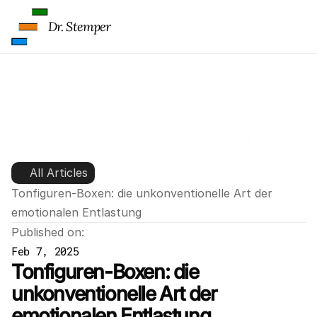
Dr. Stemper
Wut abbauen mit Kunst: 
Warum Tonfiguren-Boxen 
funktioniert
All Articles
Tonfiguren-Boxen: die unkonventionelle Art der 
emotionalen Entlastung
Published on:
Feb 7, 2025
Tonfiguren-Boxen: die 
unkonventionelle Art der 
emotionalen Entlastung