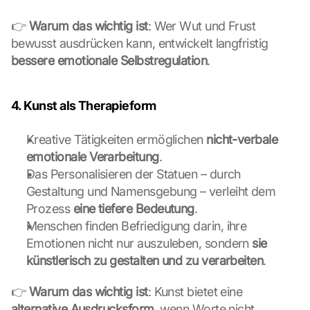
G
o
👉 
Warum das wichtig ist
: Wer Wut und Frust 
o
bewusst ausdrücken kann, entwickelt langfristig 
g
bessere emotionale Selbstregulation
.
l
e 
M
4. Kunst als Therapieform
a
p
s
Kreative Tätigkeiten ermöglichen 
nicht-verbale 
:
emotionale Verarbeitung
.
B
Das Personalisieren der Statuen – durch 
y 
Gestaltung und Namensgebung – verleiht dem 
c
l
Prozess 
eine tiefere Bedeutung
.
i
Menschen finden Befriedigung darin, ihre 
c
Emotionen nicht nur auszuleben, sondern 
sie 
k
künstlerisch zu gestalten und zu verarbeiten
.
i
n
👉 
Warum das wichtig ist
: Kunst bietet eine 
g 
alternative Ausdrucksform
, wenn Worte nicht 
o