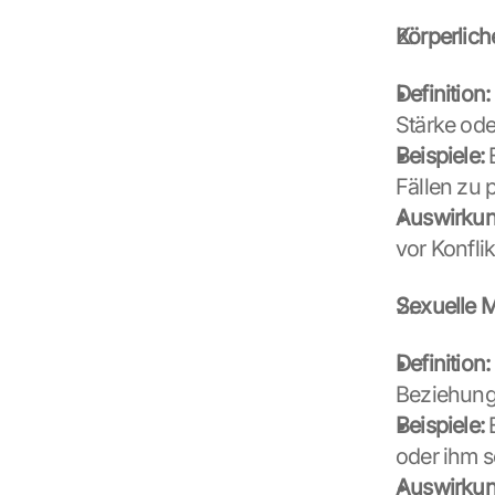
Körperlic
Definition:
Stärke ode
Beispiele:
 
Fällen zu 
Auswirkun
vor Konfli
Sexuelle 
Definition:
Beziehung
Beispiele:
 
oder ihm s
Auswirkun