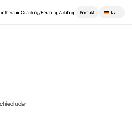
Select Language
hotherapie
Coaching/Beratung
Wikiblog
Kontakt
DE
hied oder 