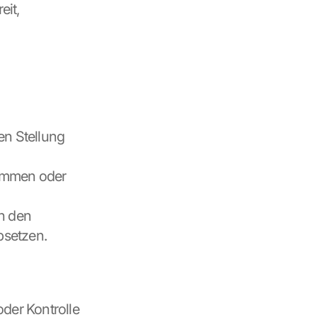
it, 
en Stellung 
ammen oder 
n den 
bsetzen.
der Kontrolle 