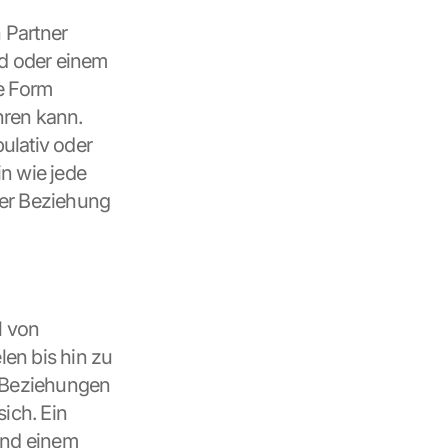
 Partner 
d oder einem 
 Form 
ren kann. 
lativ oder 
n wie jede 
er Beziehung 
 von 
n bis hin zu 
 Beziehungen 
ch. Ein 
und einem 