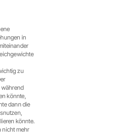
ene 
hungen in 
miteinander 
eichgewichte 
ichtig zu 
er 
 während 
n könnte, 
te dann die 
snutzen, 
ieren könnte. 
 nicht mehr 