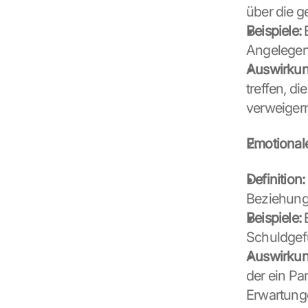
über die 
Beispiele:
 
Angelegen
Auswirkun
treffen, d
verweiger
Emotional
Definition:
Beziehung
Beispiele:
 
Schuldgefü
Auswirkun
der ein Pa
Erwartunge