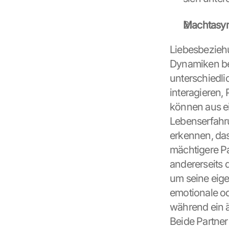
Machtasym
Liebesbeziehu
Dynamiken be
unterschiedli
interagieren
können aus ein
Lebenserfahrun
erkennen, das
mächtigere P
andererseits 
um seine eige
emotionale od
während ein ä
Beide Partner