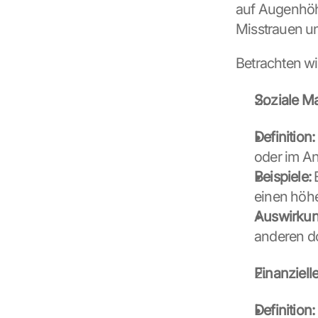
auf Augenhöhe
Misstrauen u
Betrachten w
Soziale M
Definition:
oder im A
Beispiele:
 
einen höh
Auswirkun
anderen d
Finanziel
Definition: