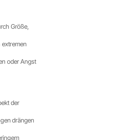
rch Größe, 
 extremen 
en oder Angst 
ekt der 
ngen drängen 
ringem 