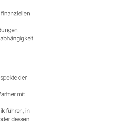
finanziellen 
dungen 
nabhängigkeit 
spekte der 
rtner mit 
 führen, in 
oder dessen 