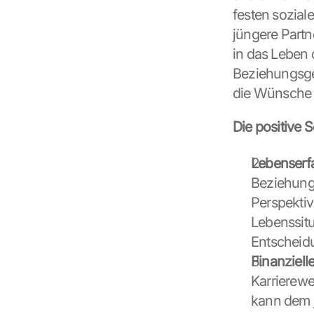
festen sozial
jüngere Partn
in das Leben d
Beziehungsges
die Wünsche u
Die positive S
Lebenserf
Beziehung 
Perspektiv
Lebenssitu
Entscheid
Finanzielle 
Karriereweg
kann dem j