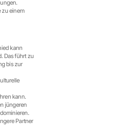
mungen.
e zu einem 
hied kann 
 Das führt zu 
g bis zur 
lturelle 
hren kann.
en jüngeren 
dominieren. 
gere Partner 