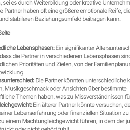
, sei es durch Weiterbildung oder kreative Unterneh
re Partner haben oft eine größere emotionale Reife, di
und stabileren Beziehungsumfeld beitragen kann.
Seite
edliche Lebensphasen:
 Ein signifikanter Altersuntersc
dass die Partner in verschiedenen Lebensphasen sind.
dlichen Prioritäten und Zielen, von der Familienplanun
twicklung.
nsunterschied:
 Die Partner könnten unterschiedliche ku
n, Musikgeschmack oder Ansichten über bestimmte 
ftliche Themen haben, was zu Missverständnissen fü
eichgewicht:
 Ein älterer Partner könnte versuchen, d
einer Lebenserfahrung oder finanziellen Situation zu 
u einem Machtungleichgewicht führen, in dem der jün
rückt oder nicht gehört fühlt.