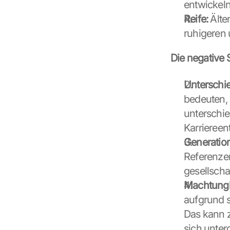
entwickeln
Reife:
 Älte
ruhigeren 
Die negative 
Unterschi
bedeuten, 
unterschie
Karriereen
Generatio
Referenze
gesellscha
Machtungl
aufgrund s
Das kann z
sich unterd