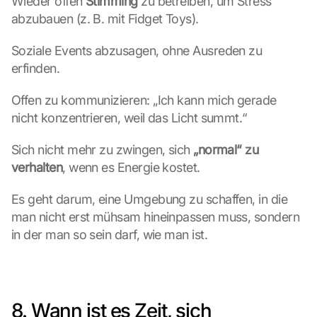
Wieder offen 
Stimming
 zu betreiben, um Stress 
abzubauen (z. B. mit Fidget Toys).
G
o
Soziale Events abzusagen, ohne Ausreden zu 
o
erfinden.
g
l
Offen zu kommunizieren: „Ich kann mich gerade 
e 
M
nicht konzentrieren, weil das Licht summt.“
a
p
Sich nicht mehr zu zwingen, sich 
„normal“ zu 
s
verhalten
, wenn es Energie kostet.
-
K
Es geht darum, eine Umgebung zu schaffen, in die 
a
man nicht erst mühsam hineinpassen muss, sondern 
r
in der man so sein darf, wie man ist.
t
e 
l
a
d
8. Wann ist es Zeit, sich 
e