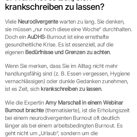
n
krankschreiben zu lassen?
:
D
Viele 
Neurodivergente
 warten zu lang. Sie denken, 
u
r
sie müssen „nur noch diese eine Woche“ durchhalten. 
c
Doch ein 
AuDHS
-Burnout ist eine ernsthafte 
h 
gesundheitliche Krise. Es ist essenziell, auf die 
K
eigenen 
Bedürfnisse und Grenzen zu achten
.
l
i
Wenn Sie merken, dass Sie im Alltag nicht mehr 
c
handlungsfähig sind (z. B. Essen vergessen, Hygiene 
k
e
vernachlässigen) oder dunkle Gedanken zunehmen, 
n 
ist es Zeit, sich 
krankschreiben zu lassen
.
a
u
Wie die Expertin 
Amy Marschall in einem Webinar 
f 
Burnout brachte
 (thematisierte), ist die Erholungszeit 
d
bei einem neurodivergenten Burnout oft deutlich 
i
e
länger als bei einem arbeitsbedingten Burnout. Es 
s
geht nicht um „Urlaub“, sondern um die 