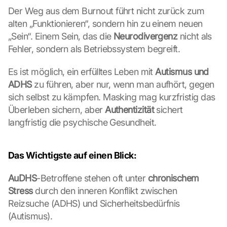
p
Der Weg aus dem Burnout führt nicht zurück zum 
s
alten „Funktionieren“, sondern hin zu einem neuen 
-
„Sein“. Einem Sein, das die 
Neurodivergenz
 nicht als 
K
a
Fehler, sondern als Betriebssystem begreift.
r
t
Es ist möglich, ein erfülltes Leben mit 
Autismus und 
e 
ADHS
 zu führen, aber nur, wenn man aufhört, gegen 
z
sich selbst zu kämpfen. Masking mag kurzfristig das 
u
Überleben sichern, aber 
Authentizität
 sichert 
. 
D
langfristig die psychische Gesundheit.
a
b
e
Das Wichtigste auf einen Blick:
i 
w
AuDHS
-Betroffene stehen oft unter 
chronischem 
e
Stress
 durch den inneren Konflikt zwischen 
r
Reizsuche (ADHS) und Sicherheitsbedürfnis 
d
(Autismus).
e