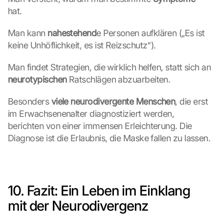
i
hat.
e 
d
Man kann 
nahestehend
e Personen aufklären („Es ist 
e
keine Unhöflichkeit, es ist Reizschutz“).
m 
L
Man findet Strategien, die wirklich helfen, statt sich an 
a
neurotypischen
 Ratschlägen abzuarbeiten.
d
e
n 
Besonders 
viele neurodivergente Menschen
, die erst 
d
im Erwachsenenalter diagnostiziert werden, 
e
berichten von einer immensen Erleichterung. Die 
r 
Diagnose ist die Erlaubnis, die Maske fallen zu lassen.
G
o
o
g
l
10. Fazit: Ein Leben im Einklang 
e 
mit der Neurodivergenz
M
a