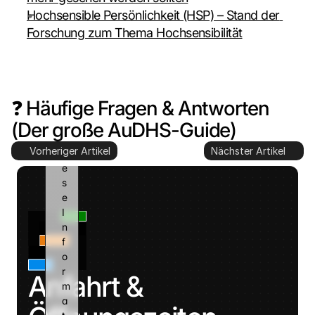
o
Hochsensible Persönlichkeit (HSP) – Stand der 
o
Forschung zum Thema Hochsensibilität
g
l
e 
k
a
❓ Häufige Fragen & Antworten 
n
n 
(Der große AuDHS-Guide)
d
Vorheriger Artikel
Nächster Artikel
i
e
s
e 
I
n
f
o
r
Anfahrt & 
m
a