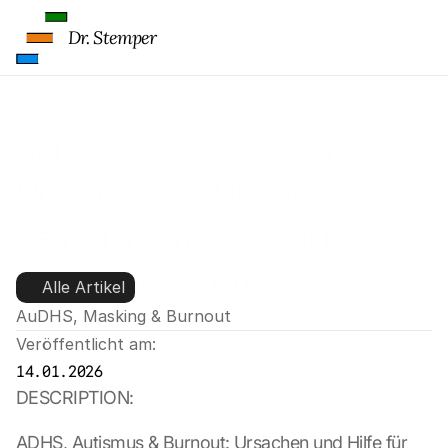
Dr. Stemper
AuDHS, Masking & Burnout: 
Ursachen und Hilfe für 
Betroffene im Burnout bei 
ADHS und Autismus
Alle Artikel
AuDHS, Masking & Burnout
Veröffentlicht am:
14.01.2026
DESCRIPTION:
ADHS, Autismus & Burnout: Ursachen und Hilfe für 