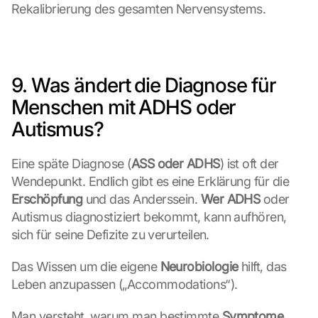
e
Rekalibrierung des gesamten Nervensystems.
n 
S
c
h
u
9. Was ändert die Diagnose für 
t
Menschen mit ADHS oder 
z
s
Autismus?
c
h
Eine späte Diagnose (
ASS oder ADHS
) ist oft der 
i
r
Wendepunkt. Endlich gibt es eine Erklärung für die 
m 
Erschöpfung
 und das Anderssein. 
Wer ADHS
 oder 
s
Autismus diagnostiziert bekommt, kann aufhören, 
t
sich für seine Defizite zu verurteilen.
i
m
Das Wissen um die eigene 
Neurobiologie
 hilft, das 
m
Leben anzupassen („Accommodations“).
e
n 
S
Man versteht, warum man bestimmte 
Symptome