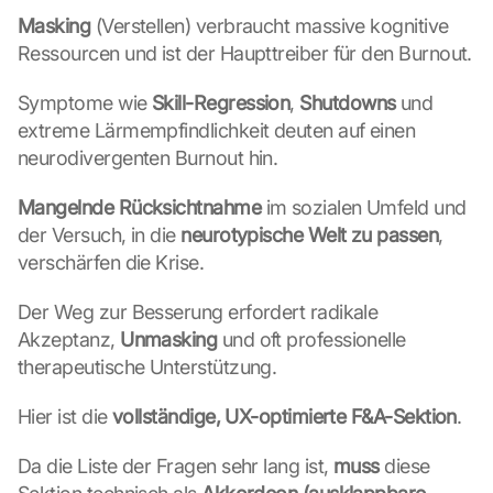
n 
Masking
 (Verstellen) verbraucht massive kognitive 
D
a
Ressourcen und ist der Haupttreiber für den Burnout.
t
e
Symptome wie 
Skill-Regression
, 
Shutdowns
 und 
n 
extreme Lärmempfindlichkeit deuten auf einen 
a
neurodivergenten Burnout hin.
n 
G
Mangelnde Rücksichtnahme
 im sozialen Umfeld und 
o
o
der Versuch, in die 
neurotypische Welt zu passen
, 
g
verschärfen die Krise.
l
e 
Der Weg zur Besserung erfordert radikale 
ü
Akzeptanz, 
Unmasking
 und oft professionelle 
b
therapeutische Unterstützung.
e
r
Hier ist die 
vollständige, UX-optimierte F&A-Sektion
.
t
r
a
Da die Liste der Fragen sehr lang ist, 
muss
 diese 
g