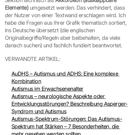
Sektion technisch als 
Akkordeon (ausklappbare 
e
Elemente)
 umgesetzt werden. Das verhindert, dass 
n 
der Nutzer von einer Textwand erschlagen wird. Ich 
u
habe die Fragen aus Ihrer Grafik thematisch sortiert, 
n
ins Deutsche übersetzt (die englischen 
d 
C
Originalbegriffe/Regeln aber beibehalten, da viele 
o
danach suchen) und fachlich fundiert beantwortet.
o
k
VERWANDTE ARTIKEL:
i
e
AuDHS – Autismus und ADHS: Eine komplexe 
s 
g
Kombination
e
Autismus im Erwachsenenalter
s
Autismus – neurologische Aspekte oder 
e
Entwicklungsstörungen? Beschreibung Asperger-
t
Syndrom und Autismus
z
Autismus-Spektrum-Störungen: Das Autismus-
t
. 
Spektrum hat Stärken – 7 Besonderheiten, die 
G
mehr gesehen werden sollten