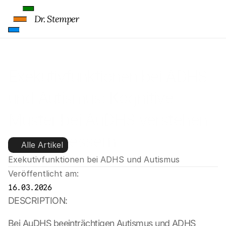
Dr. Stemper
Exekutivfunktionen bei ADHS 
und Autismus: Kognitive 
Muster bei AuDHS verstehen 
und verbessern
Alle Artikel
Exekutivfunktionen bei ADHS und Autismus
Veröffentlicht am:
16.03.2026
DESCRIPTION:
Bei AuDHS beeinträchtigen Autismus und ADHS 