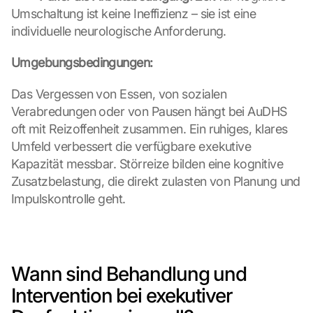
S
Umschaltung ist keine Ineffizienz – sie ist eine 
c
individuelle neurologische Anforderung.
h
u
Umgebungsbedingungen:
t
z
Das Vergessen von Essen, von sozialen 
s
c
Verabredungen oder von Pausen hängt bei AuDHS 
h
oft mit Reizoffenheit zusammen. Ein ruhiges, klares 
i
Umfeld verbessert die verfügbare exekutive 
r
Kapazität messbar. Störreize bilden eine kognitive 
m 
Zusatzbelastung, die direkt zulasten von Planung und 
s
t
Impulskontrolle geht.
i
m
m
e
Wann sind Behandlung und 
n 
S
Intervention bei exekutiver 
i