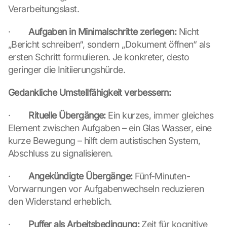
D
Verarbeitungslast.
u
r
·        
Aufgaben in Minimalschritte zerlegen:
 Nicht 
c
„Bericht schreiben“, sondern „Dokument öffnen“ als 
h 
ersten Schritt formulieren. Je konkreter, desto 
K
geringer die Initiierungshürde.
l
i
Gedankliche Umstellfähigkeit verbessern:
c
k
e
·        
Rituelle Übergänge:
 Ein kurzes, immer gleiches 
n 
Element zwischen Aufgaben – ein Glas Wasser, eine 
a
kurze Bewegung – hilft dem autistischen System, 
u
Abschluss zu signalisieren.
f 
d
·        
Angekündigte Übergänge:
 Fünf-Minuten-
i
Vorwarnungen vor Aufgabenwechseln reduzieren 
e
s
den Widerstand erheblich.
e
n 
·        
Puffer als Arbeitsbedingung:
 Zeit für kognitive 