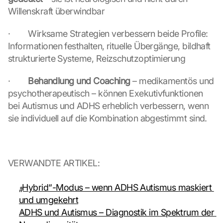
n 
Willenskraft überwindbar
u
n
d 
·        Wirksame Strategien verbessern beide Profile: 
C
Informationen festhalten, rituelle Übergänge, bildhaft 
o
strukturierte Systeme, Reizschutzoptimierung
o
k
·        
Behandlung und Coaching
 – medikamentös und 
i
psychotherapeutisch – können Exekutivfunktionen 
e
bei Autismus und ADHS erheblich verbessern, wenn 
s 
g
sie individuell auf die Kombination abgestimmt sind.
e
s
e
t
VERWANDTE ARTIKEL:
z
t
„Hybrid“-Modus – wenn ADHS Autismus maskiert 
. 
und umgekehrt
G
o
ADHS und Autismus – Diagnostik im Spektrum der 
o