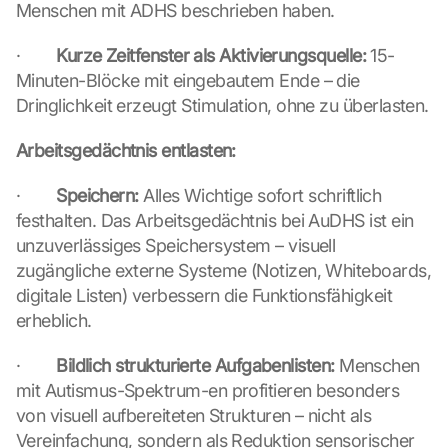
G
Menschen mit ADHS beschrieben haben.
o
o
·        
Kurze Zeitfenster als Aktivierungsquelle:
 15-
g
Minuten-Blöcke mit eingebautem Ende – die 
l
Dringlichkeit erzeugt Stimulation, ohne zu überlasten.
e 
M
a
Arbeitsgedächtnis entlasten:
p
s
·        
Speichern:
 Alles Wichtige sofort schriftlich 
-
festhalten. Das Arbeitsgedächtnis bei AuDHS ist ein 
K
unzuverlässiges Speichersystem – visuell 
a
zugängliche externe Systeme (Notizen, Whiteboards, 
r
digitale Listen) verbessern die Funktionsfähigkeit 
t
e 
erheblich.
l
a
·        
Bildlich strukturierte Aufgabenlisten:
 Menschen 
d
mit Autismus-Spektrum-en profitieren besonders 
e
von visuell aufbereiteten Strukturen – nicht als 
n
Vereinfachung, sondern als Reduktion sensorischer 
: