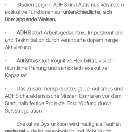
a
·        Studien zeigen: ADHS und Autismus verändern 
t
exekutive Funktionen auf 
unterschiedliche, sich 
e
überlappende Weisen.
n 
a
·        
ADHS
 stört Arbeitsgedächtnis, Impulskontrolle 
n 
und Taskinitiation durch veränderte dopaminerge 
G
o
Aktivierung
o
g
·        
Autismus
 stört kognitive Flexibilität, visuell-
l
räumliche Planung und sensorisch-exekutive 
e 
Kapazität
ü
b
·        Das Zusammenspiel erzeugt bei Autismus und 
e
r
ADHS charakteristische Muster: Einfrieren vor dem 
t
Start, halb fertige Projekte, Erschöpfung durch 
r
Selbstregulation
a
g
·        Exekutive Dysfunktion wird häufig als Faulheit 
e
gedeutet
 – sie ist neurologisch und nicht durch 