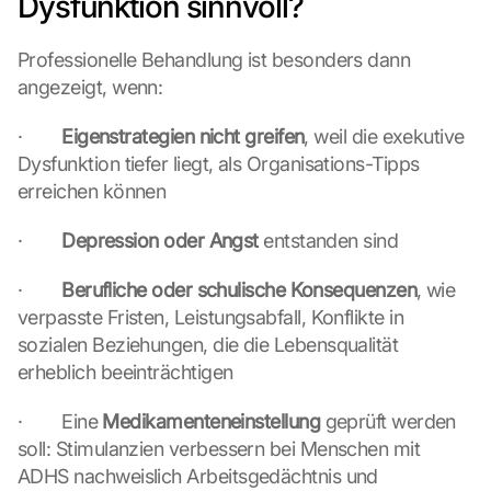
Dysfunktion sinnvoll?
e 
d
e
Professionelle Behandlung ist besonders dann 
m 
angezeigt, wenn:
L
a
·        
Eigenstrategien nicht greifen
, weil die exekutive 
d
Dysfunktion tiefer liegt, als Organisations-Tipps 
e
n 
erreichen können
d
e
·        
Depression oder Angst
 entstanden sind
r 
G
·        
Berufliche oder schulische Konsequenzen
, wie 
o
verpasste Fristen, Leistungsabfall, Konflikte in 
o
sozialen Beziehungen, die die Lebensqualität 
g
l
erheblich beeinträchtigen
e 
M
·        Eine 
Medikamenteneinstellung
 geprüft werden 
a
soll: Stimulanzien verbessern bei Menschen mit 
p
ADHS nachweislich Arbeitsgedächtnis und 
s