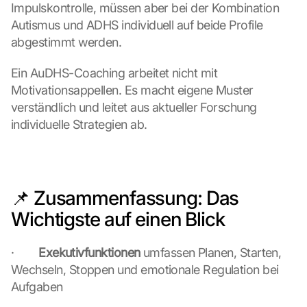
Impulskontrolle, müssen aber bei der Kombination 
-
Autismus und ADHS individuell auf beide Profile 
K
a
abgestimmt werden.
r
t
Ein AuDHS-Coaching arbeitet nicht mit 
e 
Motivationsappellen. Es macht eigene Muster 
z
verständlich und leitet aus aktueller Forschung 
u
individuelle Strategien ab.
. 
D
a
b
e
📌 Zusammenfassung: Das 
i 
w
Wichtigste auf einen Blick
e
r
·        
Exekutivfunktionen
 umfassen Planen, Starten, 
d
Wechseln, Stoppen und emotionale Regulation bei 
e
n 
Aufgaben
D