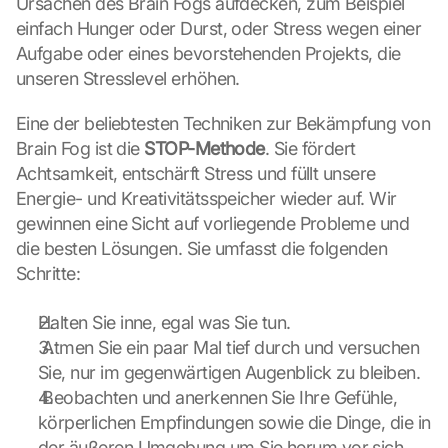
Ursachen des Brain Fogs aufdecken, zum Beispiel 
g
l
einfach Hunger oder Durst, oder Stress wegen einer 
e 
Aufgabe oder eines bevorstehenden Projekts, die 
ü
unseren Stresslevel erhöhen. 
b
e
Eine der beliebtesten Techniken zur Bekämpfung von 
r
Brain Fog ist die 
STOP-Methode
. Sie fördert 
t
Achtsamkeit, entschärft Stress und füllt unsere 
r
a
Energie- und Kreativitätsspeicher wieder auf. Wir 
g
gewinnen eine Sicht auf vorliegende Probleme und 
e
die besten Lösungen. Sie umfasst die folgenden 
n 
Schritte:
u
n
d 
Halten Sie inne, egal was Sie tun.
C
 Atmen Sie ein paar Mal tief durch und versuchen 
o
Sie, nur im gegenwärtigen Augenblick zu bleiben.
o
 Beobachten und anerkennen Sie Ihre Gefühle, 
k
körperlichen Empfindungen sowie die Dinge, die in 
i
der äußeren Umgebung um Sie herum vor sich 
e