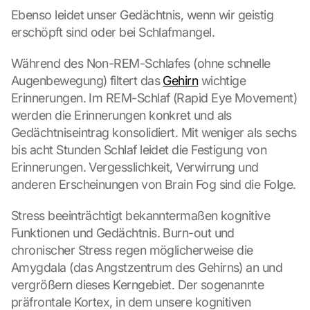
i
Ebenso leidet unser Gedächtnis, wenn wir geistig 
r
erschöpft sind oder bei Schlafmangel.
m 
s
t
Während des Non-REM-Schlafes (ohne schnelle 
i
Augenbewegung) filtert das 
Gehirn
 wichtige 
m
Erinnerungen. Im REM-Schlaf (Rapid Eye Movement) 
m
werden die Erinnerungen konkret und als 
e
Gedächtniseintrag konsolidiert. Mit weniger als sechs 
n 
bis acht Stunden Schlaf leidet die Festigung von 
S
i
Erinnerungen. Vergesslichkeit, Verwirrung und 
e 
anderen Erscheinungen von Brain Fog sind die Folge.
d
e
Stress beeinträchtigt bekanntermaßen kognitive 
m 
Funktionen und Gedächtnis. Burn-out und 
L
chronischer Stress regen möglicherweise die 
a
d
Amygdala (das Angstzentrum des Gehirns) an und 
e
vergrößern dieses Kerngebiet. Der sogenannte 
n 
präfrontale Kortex, in dem unsere kognitiven 
d