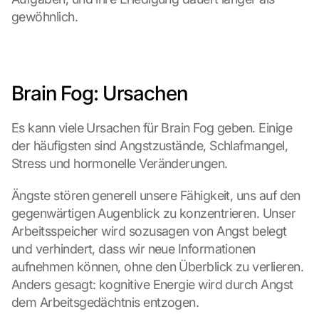
k
gewöhnlich.
e
n 
a
u
f 
Brain Fog: Ursachen
d
i
Es kann viele Ursachen für Brain Fog geben. Einige 
e
s
der häufigsten sind Angstzustände, Schlafmangel, 
e
Stress und hormonelle Veränderungen.
n 
S
Ängste stören generell unsere Fähigkeit, uns auf den 
c
gegenwärtigen Augenblick zu konzentrieren. Unser 
h
Arbeitsspeicher wird sozusagen von Angst belegt 
u
und verhindert, dass wir neue Informationen 
t
z
aufnehmen können, ohne den Überblick zu verlieren. 
s
Anders gesagt: kognitive Energie wird durch Angst 
c
dem Arbeitsgedächtnis entzogen. 
h