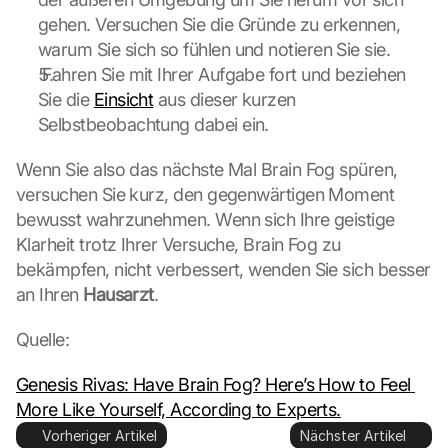
s 
gehen. Versuchen Sie die Gründe zu erkennen, 
g
warum Sie sich so fühlen und notieren Sie sie.
e
 Fahren Sie mit Ihrer Aufgabe fort und beziehen 
s
Sie die 
Einsicht
 aus dieser kurzen 
e
Selbstbeobachtung dabei ein.
t
z
t
Wenn Sie also das nächste Mal Brain Fog spüren, 
. 
versuchen Sie kurz, den gegenwärtigen Moment 
G
bewusst wahrzunehmen. Wenn sich Ihre geistige 
o
Klarheit trotz Ihrer Versuche, Brain Fog zu 
o
bekämpfen, nicht verbessert, wenden Sie sich besser 
g
l
an Ihren 
Hausarzt
.
e 
k
Quelle:
a
n
Genesis Rivas: Have Brain Fog? Here’s How to Feel 
n 
More Like Yourself, According to Experts.
d
Vorheriger Artikel
Nächster Artikel
i