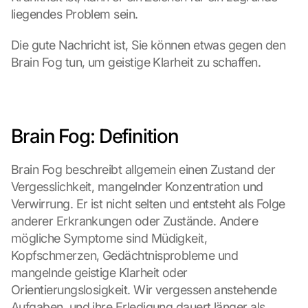
liegendes Problem sein.
-
K
a
Die gute Nachricht ist, Sie können etwas gegen den 
r
Brain Fog tun, um geistige Klarheit zu schaffen. 
t
e 
l
a
d
Brain Fog: Definition
e
n
Brain Fog beschreibt allgemein einen Zustand der 
:
Vergesslichkeit, mangelnder Konzentration und 
D
u
Verwirrung. Er ist nicht selten und entsteht als Folge 
r
anderer Erkrankungen oder Zustände. Andere 
c
mögliche Symptome sind Müdigkeit, 
h 
Kopfschmerzen, Gedächtnisprobleme und 
K
mangelnde geistige Klarheit oder 
l
i
Orientierungslosigkeit. Wir vergessen anstehende 
c
Aufgaben, und ihre Erledigung dauert länger als 