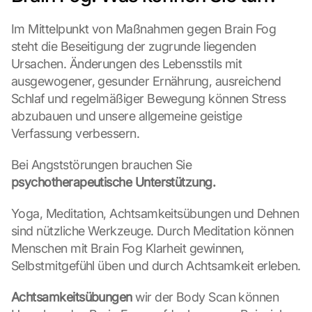
D
a
Im Mittelpunkt von Maßnahmen gegen Brain Fog 
b
steht die Beseitigung der zugrunde liegenden 
e
Ursachen. Änderungen des Lebensstils mit 
i 
ausgewogener, gesunder Ernährung, ausreichend 
w
e
Schlaf und regelmäßiger Bewegung können Stress 
r
abzubauen und unsere allgemeine geistige 
d
Verfassung verbessern.
e
n 
Bei Angststörungen brauchen Sie 
D
psychotherapeutische Unterstützung.
a
t
Yoga, Meditation, Achtsamkeitsübungen und Dehnen 
e
n 
sind nützliche Werkzeuge. Durch Meditation können 
a
Menschen mit Brain Fog Klarheit gewinnen, 
n 
Selbstmitgefühl üben und durch Achtsamkeit erleben.
G
o
Achtsamkeitsübungen
 wir der Body Scan können 
o