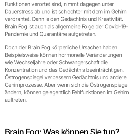
Funktionen verortet sind, nimmt dagegen unter 
e
Dauerstress ab und ist schlechter mit dem im Gehirn 
r 
G
verdrahtet. Dann leiden Gedächtnis und Kreativität. 
o
Brain Fog ist auch als allgemeine Folge der Covid-19-
o
Pandemie und Quarantäne aufgetreten. 
g
l
Doch der Brain Fog körperliche Ursachen haben. 
e 
Beispielsweise können hormonelle Veränderungen 
M
wie Wechseljahre oder Schwangerschaft die 
a
p
Konzentration und das Gedächtnis beeinträchtigen. 
s
Östrogenspiegel verbessern Gedächtnis und andere 
-
Gehirnprozesse. Aber wenn sich die Östrogenspiegel 
K
ändern, können gelegentlich Fehlfunktionen im Gehirn 
a
auftreten.
r
t
e 
z
u
Brain Fog: Was können Sie tun?
. 