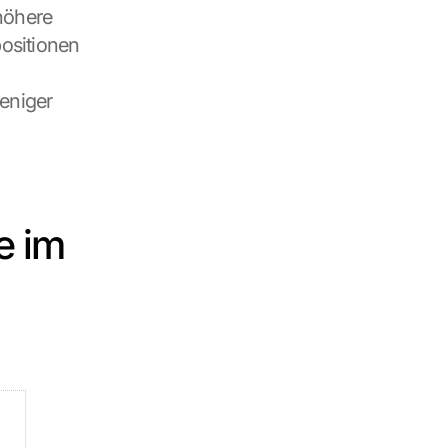
höhere 
ositionen 
eniger 
 im 