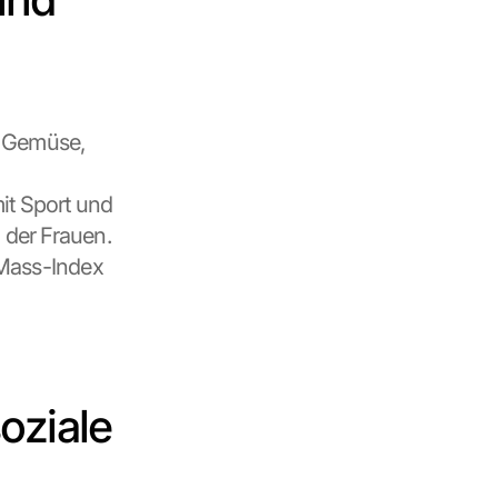
 Gemüse, 
t Sport und 
 der Frauen. 
ass-Index 
ziale 