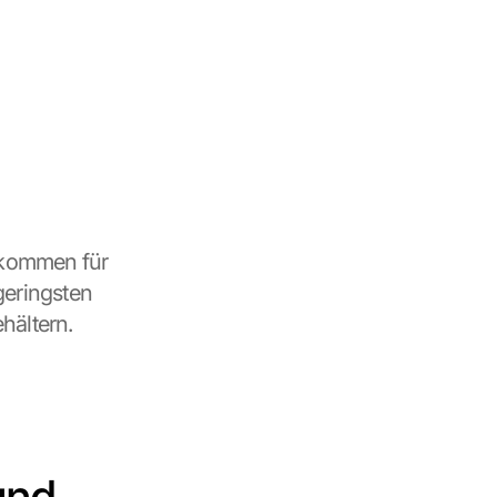
kommen für 
eringsten 
hältern.
nd 