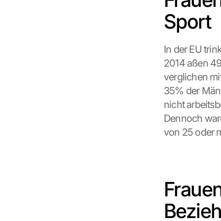
t
Sport
e
n 
a
In der EU tri
n 
G
2014 aßen 49%
o
verglichen mi
o
35% der Männ
g
l
nicht arbeits
e 
Dennoch ware
ü
von 25 oder m
b
e
r
t
r
Frauen
a
g
Bezie
e
n 