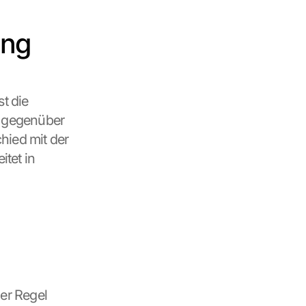
ung
 die 
 gegenüber 
ied mit der 
tet in 
er Regel 