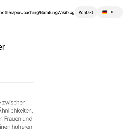
Select Language
hotherapie
Coaching/Beratung
Wikiblog
Kontakt
DE
r 
e zwischen 
nlichkeiten. 
on Frauen und 
inen höheren 