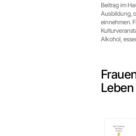
Beitrag im Ha
Ausbildung, o
einnehmen. F
Kulturveranst
Alkohol, esse
Frauen
Leben
G