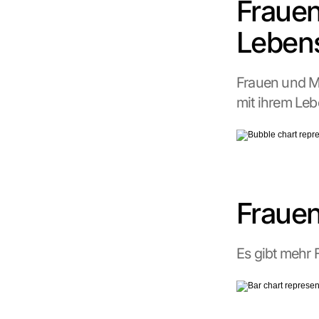
Frauen
c
h
Lebens
u
t
z
Frauen und Mä
s
mit ihrem Leb
c
h
i
r
m 
s
t
Frauen
i
m
m
Es gibt mehr
e
n 
S
i
e 