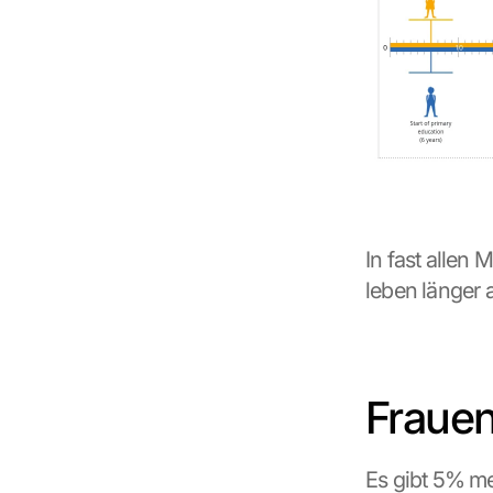
o
o
g
l
e 
M
a
p
s
-
K
In fast allen 
a
leben länger 
r
t
e 
l
a
Fraue
d
e
n
:
Es gibt 5% me