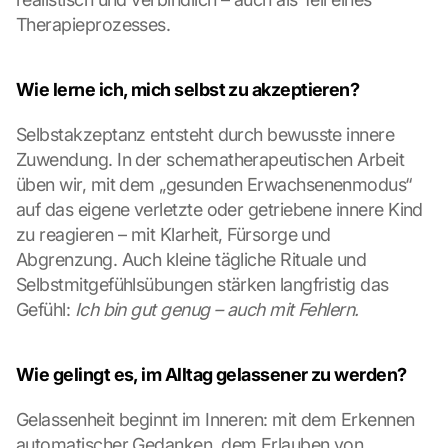
o
Therapieprozesses.
g
l
e 
Wie lerne ich, mich selbst zu akzeptieren?
ü
b
e
Selbstakzeptanz entsteht durch bewusste innere 
r
Zuwendung. In der schematherapeutischen Arbeit 
t
üben wir, mit dem „gesunden Erwachsenenmodus“ 
r
auf das eigene verletzte oder getriebene innere Kind 
a
zu reagieren – mit Klarheit, Fürsorge und 
g
Abgrenzung. Auch kleine tägliche Rituale und 
e
n 
Selbstmitgefühlsübungen stärken langfristig das 
u
Gefühl: 
Ich bin gut genug – auch mit Fehlern.
n
d 
C
Wie gelingt es, im Alltag gelassener zu werden?
o
o
Gelassenheit beginnt im Inneren: mit dem Erkennen 
k
automatischer Gedanken, dem Erlauben von 
i