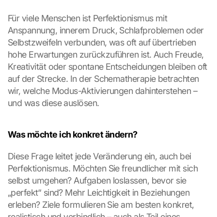
. 
D
Für viele Menschen ist Perfektionismus mit 
a
Anspannung, innerem Druck, Schlafproblemen oder 
b
Selbstzweifeln verbunden, was oft auf übertrieben 
e
hohe Erwartungen zurückzuführen ist. Auch Freude, 
i 
Kreativität oder spontane Entscheidungen bleiben oft 
w
e
auf der Strecke. In der Schematherapie betrachten 
r
wir, welche Modus-Aktivierungen dahinterstehen – 
d
und was diese auslösen.
e
n 
D
Was möchte ich konkret ändern?
a
t
Diese Frage leitet jede Veränderung ein, auch bei 
e
Perfektionismus. Möchten Sie freundlicher mit sich 
n 
a
selbst umgehen? Aufgaben loslassen, bevor sie 
n 
„perfekt“ sind? Mehr Leichtigkeit in Beziehungen 
G
erleben? Ziele formulieren Sie am besten konkret, 
o
realistisch und verbindlich – auch als Teil eines 