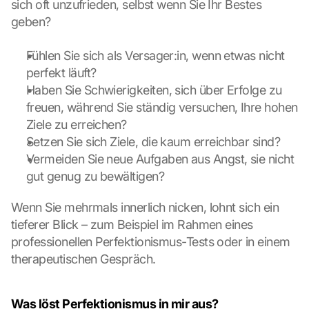
sich oft unzufrieden, selbst wenn Sie Ihr Bestes 
d
geben?
e
r 
Fühlen Sie sich als Versager:in, wenn etwas nicht 
G
perfekt läuft?
o
o
Haben Sie Schwierigkeiten, sich über Erfolge zu 
g
freuen, während Sie ständig versuchen, Ihre hohen 
l
Ziele zu erreichen?
e 
Setzen Sie sich Ziele, die kaum erreichbar sind?
M
Vermeiden Sie neue Aufgaben aus Angst, sie nicht 
a
p
gut genug zu bewältigen?
s
-
Wenn Sie mehrmals innerlich nicken, lohnt sich ein 
K
tieferer Blick – zum Beispiel im Rahmen eines 
a
professionellen Perfektionismus-Tests oder in einem 
r
therapeutischen Gespräch.
t
e 
z
Was löst Perfektionismus in mir aus?
u