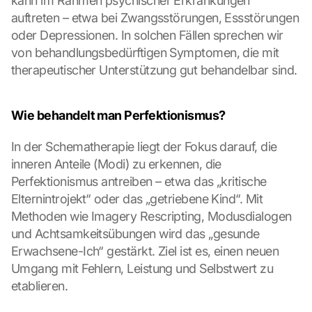
kann im Rahmen psychischer Erkrankungen 
s
auftreten – etwa bei Zwangsstörungen, Essstörungen 
-
oder Depressionen. In solchen Fällen sprechen wir 
K
von behandlungsbedürftigen Symptomen, die mit 
a
therapeutischer Unterstützung gut behandelbar sind.
r
t
e 
Wie behandelt man Perfektionismus?
l
a
In der Schematherapie liegt der Fokus darauf, die 
d
e
inneren Anteile (Modi) zu erkennen, die 
n
Perfektionismus antreiben – etwa das „kritische 
:
Elternintrojekt“ oder das „getriebene Kind“. Mit 
D
Methoden wie Imagery Rescripting, Modusdialogen 
u
und Achtsamkeitsübungen wird das „gesunde 
r
c
Erwachsene-Ich“ gestärkt. Ziel ist es, einen neuen 
h 
Umgang mit Fehlern, Leistung und Selbstwert zu 
K
etablieren.
l
i