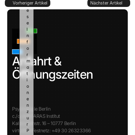
Vorheriger Artikel
Nächster Artikel
i
e
s
e 
I
n
f
o
r
Anfahrt & 
m
a
Öffnungszeiten
t
i
o
n
e
n 
Psychologie Berlin
z
c./o. AVATARAS Institut
u
Kalckreuthstr. 16 – 10777 Berlin
r 
virtuelles Festnetz: +49 30 26323366
P