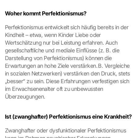
Woher kommt Perfektionismus?
Perfektionismus entwickelt sich häufig bereits in der 
Kindheit – etwa, wenn Kinder Liebe oder 
Wertschätzung nur bei Leistung erfahren. Auch 
gesellschaftliche und mediale Einflüsse (z. B. die 
Darstellung von Perfektionismus) können die 
Erwartungen an hohe Ziele verstärken. B. Vergleiche 
in sozialen Netzwerken) verstärken den Druck, stets 
„besser“ zu sein. Diese Erfahrungen verfestigen sich 
G
im Erwachsenenalter oft zu unbewussten 
o
Überzeugungen.
o
g
l
Ist (zwanghafter) Perfektionismus eine Krankheit?
e 
M
Zwanghafter oder dysfunktionaler Perfektionismus 
a
p