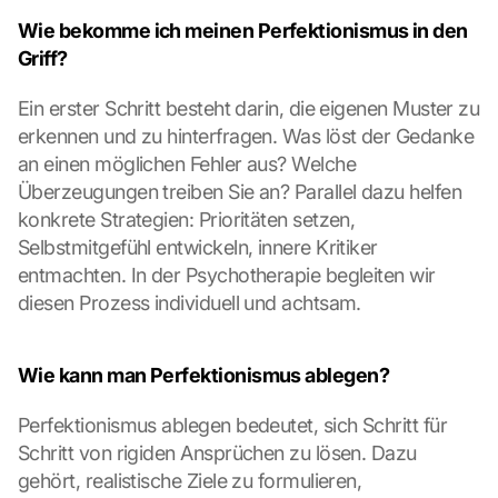
c
Wie bekomme ich meinen Perfektionismus in den 
k
Griff?
e
n 
Ein erster Schritt besteht darin, die eigenen Muster zu 
a
u
erkennen und zu hinterfragen. Was löst der Gedanke 
f 
an einen möglichen Fehler aus? Welche 
d
Überzeugungen treiben Sie an? Parallel dazu helfen 
i
konkrete Strategien: Prioritäten setzen, 
e
Selbstmitgefühl entwickeln, innere Kritiker 
s
e
entmachten. In der Psychotherapie begleiten wir 
n 
diesen Prozess individuell und achtsam.
S
c
h
Wie kann man Perfektionismus ablegen?
u
t
Perfektionismus ablegen bedeutet, sich Schritt für 
z
Schritt von rigiden Ansprüchen zu lösen. Dazu 
s
gehört, realistische Ziele zu formulieren, 
c