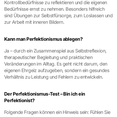
h
Kontrollbedürfnisse zu reflektieren und die eigenen 
i
Bedürfnisse ernst zu nehmen. Besonders hilfreich 
r
sind Übungen zur Selbstfürsorge, zum Loslassen und 
m 
zur Arbeit mit inneren Bildern.
s
t
i
Kann man Perfektionismus ablegen?
m
m
Ja – durch ein Zusammenspiel aus Selbstreflexion, 
e
n 
therapeutischer Begleitung und praktischen 
S
Veränderungen im Alltag. Es geht nicht darum, den 
i
eigenen Ehrgeiz aufzugeben, sondern ein gesundes 
e 
Verhältnis zu Leistung und Fehlern zu entwickeln.
d
e
m 
Der Perfektionismus-Test – Bin ich ein 
L
Perfektionist?
a
d
e
Folgende Fragen können ein Hinweis sein: Fühlen Sie 
n 