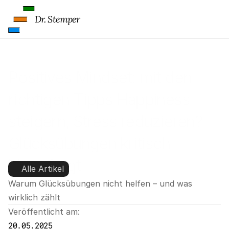
Dr. Stemper
Positives Mindset: mit den 
richtigen Tipps Happiness 
steigern, Stress reduzieren? 
Glücksübungen kritisch 
hinterfragt
Alle Artikel
Warum Glücksübungen nicht helfen – und was 
wirklich zählt
Veröffentlicht am:
20.05.2025