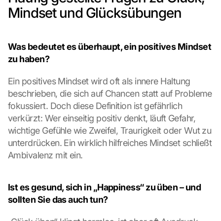
e 
Mindset und Glücksübungen
l
a
d
e
Was bedeutet es überhaupt, ein positives Mindset 
n
zu haben?
:
D
Ein positives Mindset wird oft als innere Haltung 
u
beschrieben, die sich auf Chancen statt auf Probleme 
r
c
fokussiert. Doch diese Definition ist gefährlich 
h 
verkürzt: Wer einseitig positiv denkt, läuft Gefahr, 
K
wichtige Gefühle wie Zweifel, Traurigkeit oder Wut zu 
l
unterdrücken. Ein wirklich hilfreiches Mindset schließt 
i
Ambivalenz mit ein.
c
k
e
Ist es gesund, sich in „Happiness“ zu üben – und 
n 
a
sollten Sie das auch tun?
u
f 