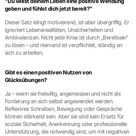
"Du willst deinem Leben eine positive Wendung 
m
geben und fühlst dich jetzt bereit?"
m
e
n 
Dieser Satz klingt motivierend, ist aber übergriffig. Er 
S
ignoriert Lebensrealitäten, Unsicherheiten und 
i
Ambivalenzen. Nicht jede Krise ist durch „Bereitsein“ 
e 
zu lösen – und niemand ist verpflichtet, ständig an 
d
sich zu arbeiten.
e
m 
L
Gibt es einen positiven Nutzen von 
a
d
Glücksübungen?
e
n 
Ja – wenn sie freiwillig, angemessen und nicht als 
d
Forderung an sich selbst angewendet werden. 
e
Reflexives Schreiben, Bewegung oder Gespräche 
r 
können stärkend sein. Aber sie sind kein Ersatz für 
G
soziale Sicherheit, Anerkennung oder professionelle 
o
o
Unterstützung, die notwendig sind, um mit negativen 