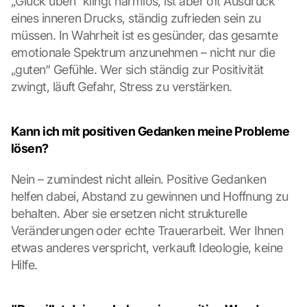
„Glück üben“ klingt harmlos, ist aber oft Ausdruck 
d
eines inneren Drucks, ständig zufrieden sein zu 
i
müssen. In Wahrheit ist es gesünder, das gesamte 
e
emotionale Spektrum anzunehmen – nicht nur die 
s
e
„guten“ Gefühle. Wer sich ständig zur Positivität 
n 
zwingt, läuft Gefahr, Stress zu verstärken.
S
c
h
Kann ich mit positiven Gedanken meine Probleme 
u
lösen?
t
z
Nein – zumindest nicht allein. Positive Gedanken 
s
helfen dabei, Abstand zu gewinnen und Hoffnung zu 
c
h
behalten. Aber sie ersetzen nicht strukturelle 
i
Veränderungen oder echte Trauerarbeit. Wer Ihnen 
r
etwas anderes verspricht, verkauft Ideologie, keine 
m 
Hilfe.
s
t
i