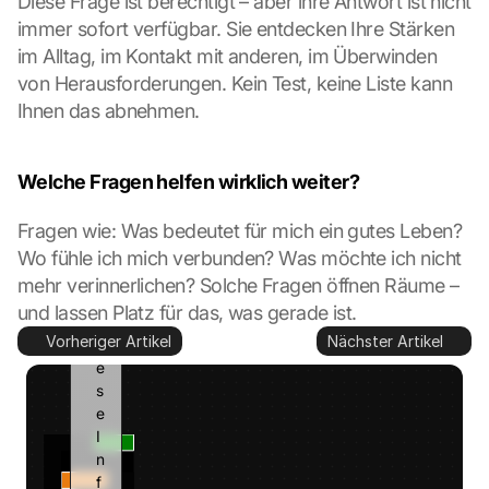
Diese Frage ist berechtigt – aber ihre Antwort ist nicht 
t
z
immer sofort verfügbar. Sie entdecken Ihre Stärken 
t
im Alltag, im Kontakt mit anderen, im Überwinden 
. 
von Herausforderungen. Kein Test, keine Liste kann 
G
Ihnen das abnehmen.
o
o
g
Welche Fragen helfen wirklich weiter?
l
e 
Fragen wie: Was bedeutet für mich ein gutes Leben? 
k
a
Wo fühle ich mich verbunden? Was möchte ich nicht 
n
mehr verinnerlichen? Solche Fragen öffnen Räume – 
n 
und lassen Platz für das, was gerade ist.
d
Vorheriger Artikel
Nächster Artikel
i
e
s
e 
I
n
f