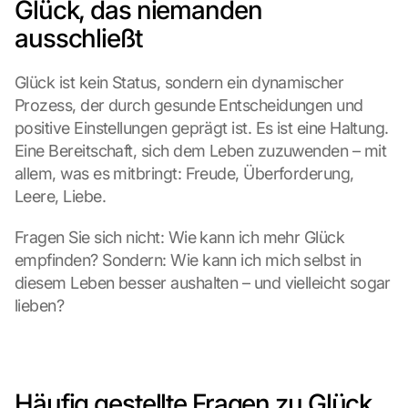
Glück, das niemanden 
ausschließt
Glück ist kein Status, sondern ein dynamischer 
Prozess, der durch gesunde Entscheidungen und 
G
positive Einstellungen geprägt ist. Es ist eine Haltung. 
o
Eine Bereitschaft, sich dem Leben zuzuwenden – mit 
o
allem, was es mitbringt: Freude, Überforderung, 
g
Leere, Liebe.
l
e 
Fragen Sie sich nicht: Wie kann ich mehr Glück 
M
a
empfinden? Sondern: Wie kann ich mich selbst in 
p
diesem Leben besser aushalten – und vielleicht sogar 
s
lieben?
-
K
a
r
t
Häufig gestellte Fragen zu Glück, 