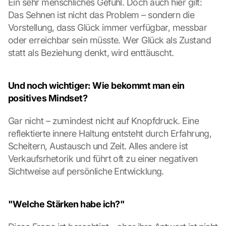
Ein sehr menschliches Gefühl. Doch auch hier gilt: 
r
Das Sehnen ist nicht das Problem – sondern die 
t
r
Vorstellung, dass Glück immer verfügbar, messbar 
a
oder erreichbar sein müsste. Wer Glück als Zustand 
g
statt als Beziehung denkt, wird enttäuscht.
e
n 
u
Und noch wichtiger: Wie bekommt man ein 
n
positives Mindset?
d 
C
Gar nicht – zumindest nicht auf Knopfdruck. Eine 
o
o
reflektierte innere Haltung entsteht durch Erfahrung, 
k
Scheitern, Austausch und Zeit. Alles andere ist 
i
Verkaufsrhetorik und führt oft zu einer negativen 
e
Sichtweise auf persönliche Entwicklung.
s 
g
e
"Welche Stärken habe ich?"
s
e