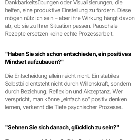
Dankbarkeitsübungen oder Visualisierungen, die 
e
helfen, eine produktive Einstellung zu fördern. Diese 
r
mögen nützlich sein – aber ihre Wirkung hängt davon 
d
e
ab, ob sie zu Ihrer Situation passen. Pauschale 
n 
Rezepte ersetzen keine echte Prozessarbeit.
D
a
t
"Haben Sie sich schon entschieden, ein positives 
e
Mindset aufzubauen?"
n 
a
Die Entscheidung allein reicht nicht. Ein stabiles 
n 
Selbstbild entsteht nicht durch Willenskraft, sondern 
G
o
durch Beziehung, Reflexion und Akzeptanz. Wer 
o
verspricht, man könne „einfach so“ positiv denken 
g
lernen, verkennt die Tiefe psychischer Prozesse.
l
e 
ü
"Sehnen Sie sich danach, glücklich zu sein?"
b
e