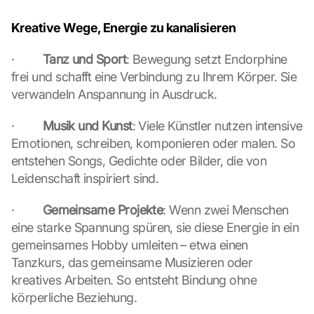
Kreative Wege, Energie zu kanalisieren
·         
Tanz und Sport
: Bewegung setzt Endorphine 
frei und schafft eine Verbindung zu Ihrem Körper. Sie 
verwandeln Anspannung in Ausdruck.
·         
Musik und Kunst
: Viele Künstler nutzen intensive 
Emotionen, schreiben, komponieren oder malen. So 
entstehen Songs, Gedichte oder Bilder, die von 
Leidenschaft inspiriert sind.
·         
Gemeinsame Projekte
: Wenn zwei Menschen 
eine starke Spannung spüren, sie diese Energie in ein 
gemeinsames Hobby umleiten – etwa einen 
Tanzkurs, das gemeinsame Musizieren oder 
kreatives Arbeiten. So entsteht Bindung ohne 
körperliche Beziehung.