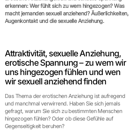
erkennen: Wer fühlt sich zu wem hingezogen? Was 
macht jemanden sexuell anziehend? Äußerlichkeiten, 
Augenkontakt und die sexuelle Anziehung.
Attraktivität, sexuelle Anziehung, 
erotische Spannung – zu wem wir 
uns hingezogen fühlen und wen 
wir sexuell anziehend finden
Das Thema der erotischen Anziehung ist aufregend 
und manchmal verwirrend. Haben Sie sich jemals 
gefragt, warum Sie sich zu bestimmten Menschen 
hingezogen fühlen? Oder ob diese Gefühle auf 
Gegenseitigkeit beruhen?