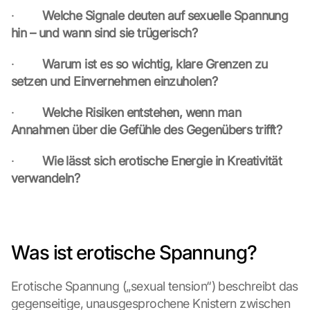
·         
Welche Signale deuten auf sexuelle Spannung 
hin – und wann sind sie trügerisch?
·         
Warum ist es so wichtig, klare Grenzen zu 
setzen und Einvernehmen einzuholen?
·         
Welche Risiken entstehen, wenn man 
Annahmen über die Gefühle des Gegenübers trifft?
·         
Wie lässt sich erotische Energie in Kreativität 
verwandeln?
Was ist erotische Spannung?
Erotische Spannung („sexual tension“) beschreibt das 
gegenseitige, unausgesprochene Knistern zwischen 