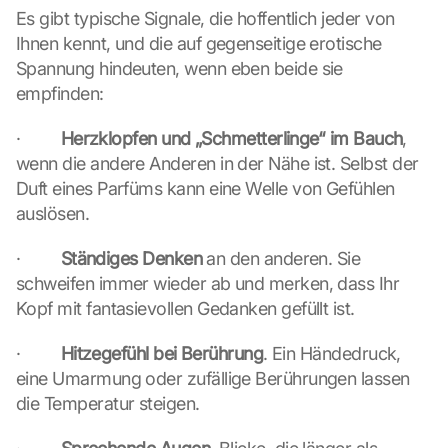
Es gibt typische Signale, die hoffentlich jeder von 
Ihnen kennt, und die auf gegenseitige erotische 
Spannung hindeuten, wenn eben beide sie 
empfinden:
·         
Herzklopfen und „Schmetterlinge“ im Bauch
, 
wenn die andere Anderen in der Nähe ist. Selbst der 
Duft eines Parfüms kann eine Welle von Gefühlen 
auslösen.
·         
Ständiges Denken
 an den anderen. Sie 
schweifen immer wieder ab und merken, dass Ihr 
Kopf mit fantasievollen Gedanken gefüllt ist.
·         
Hitzegefühl bei Berührung
. Ein Händedruck, 
eine Umarmung oder zufällige Berührungen lassen 
die Temperatur steigen.