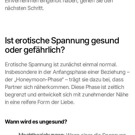
Einvernehmen eingeholt haben, gehen Sie den 
nächsten Schritt.
Ist erotische Spannung gesund 
oder gefährlich?
Erotische Spannung ist zunächst einmal normal. 
Insbesondere in der Anfangsphase einer Beziehung – 
der „Honeymoon-Phase“ – trägt sie dazu bei, dass 
Partner sich näherkommen. Diese Phase ist zeitlich 
begrenzt und entwickelt sich mit zunehmender Nähe 
in eine reifere Form der Liebe.
Wann wird es ungesund?