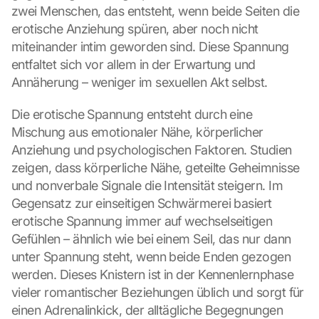
zwei Menschen, das entsteht, wenn beide Seiten die 
erotische Anziehung spüren, aber noch nicht 
miteinander intim geworden sind. Diese Spannung 
entfaltet sich vor allem in der Erwartung und 
Annäherung – weniger im sexuellen Akt selbst.
Die erotische Spannung entsteht durch eine 
Mischung aus emotionaler Nähe, körperlicher 
Anziehung und psychologischen Faktoren. Studien 
zeigen, dass körperliche Nähe, geteilte Geheimnisse 
und nonverbale Signale die Intensität steigern. Im 
Gegensatz zur einseitigen Schwärmerei basiert 
erotische Spannung immer auf wechselseitigen 
Gefühlen – ähnlich wie bei einem Seil, das nur dann 
unter Spannung steht, wenn beide Enden gezogen 
werden. Dieses Knistern ist in der Kennenlernphase 
vieler romantischer Beziehungen üblich und sorgt für 
einen Adrenalinkick, der alltägliche Begegnungen 