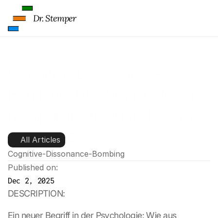
Dr. Stemper
Cognitive-Dissonance-
Bombing: Missbrauch durch 
manipulativ erzeugte kognitive 
Dissonanz 
All Articles
Cognitive-Dissonance-Bombing
Published on:
Dec 2, 2025
DESCRIPTION:
Ein neuer Begriff in der Psychologie: Wie aus 