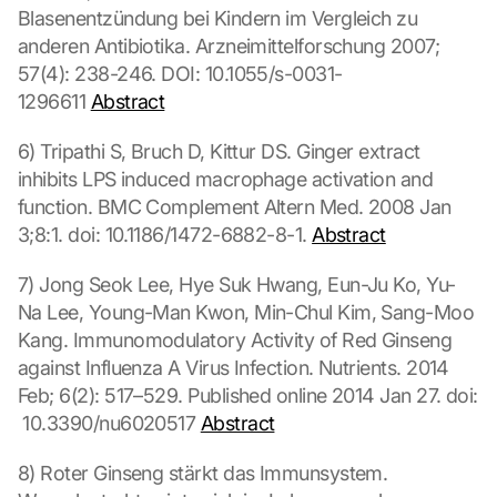
Blasenentzündung bei Kindern im Vergleich zu 
anderen Antibiotika. Arzneimittelforschung 2007; 
57(4): 238-246. DOI: 10.1055/s-0031-
1296611 
Abstract
6) Tripathi S, Bruch D, Kittur DS. Ginger extract 
inhibits LPS induced macrophage activation and 
function. BMC Complement Altern Med. 2008 Jan 
3;8:1. doi: 10.1186/1472-6882-8-1. 
Abstract
7) Jong Seok Lee, Hye Suk Hwang, Eun-Ju Ko, Yu-
Na Lee, Young-Man Kwon, Min-Chul Kim, Sang-Moo 
Kang. Immunomodulatory Activity of Red Ginseng 
against Influenza A Virus Infection. Nutrients. 2014 
Feb; 6(2): 517–529. Published online 2014 Jan 27. doi: 
 10.3390/nu6020517 
Abstract
8) Roter Ginseng stärkt das Immunsystem. 