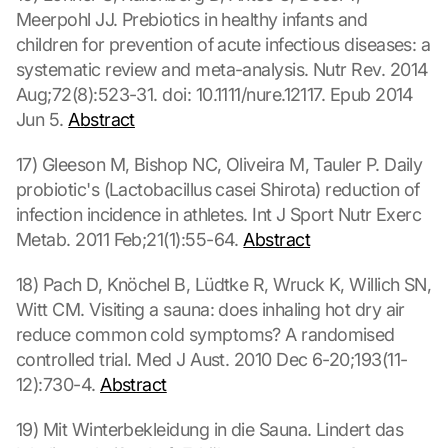
Meerpohl JJ. Prebiotics in healthy infants and 
children for prevention of acute infectious diseases: a 
systematic review and meta-analysis. Nutr Rev. 2014 
Aug;72(8):523-31. doi: 10.1111/nure.12117. Epub 2014 
Jun 5. 
Abstract
17) Gleeson M, Bishop NC, Oliveira M, Tauler P. Daily 
probiotic's (Lactobacillus casei Shirota) reduction of 
infection incidence in athletes. Int J Sport Nutr Exerc 
Metab. 2011 Feb;21(1):55-64. 
Abstract
L
18) Pach D, Knöchel B, Lüdtke R, Wruck K, Willich SN, 
o
Witt CM. Visiting a sauna: does inhaling hot dry air 
a
reduce common cold symptoms? A randomised 
d 
G
controlled trial. Med J Aust. 2010 Dec 6-20;193(11-
o
12):730-4. 
Abstract
o
g
19) Mit Winterbekleidung in die Sauna. Lindert das 
l