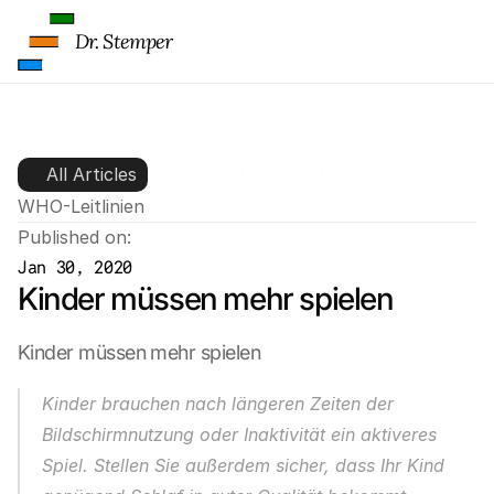
Dr. Stemper
Kinder müssen mehr spielen
All Articles
WHO-Leitlinien
Published on:
Jan 30, 2020
Kinder müssen mehr spielen
Kinder müssen mehr spielen
Kinder brauchen nach längeren Zeiten der 
Bildschirmnutzung oder Inaktivität ein aktiveres 
Spiel. Stellen Sie außerdem sicher, dass Ihr Kind 