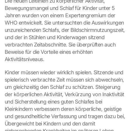
Die neuen Leitlinien zu körperlicher Aktivität, 
Bewegungsmangel und Schlaf für Kinder unter 5 
Jahren wurden von einem Expertengremium der 
WHO entwickelt. Sie untersuchten die Auswirkungen 
unzureichenden Schlafs, der Bildschirmnutzungszeit, 
und der in Stühlen und Kinderwagen sitzend 
verbrachten Zeitabschnitte. Sie überprüften auch 
Beweise für die Vorteile eines erhöhten 
Aktivitätsniveaus.
Kinder müssen wieder wirklich spielen. Sitzende und 
spielerisch verbrachte Zeit müssen sich abwechseln, 
um gleichzeitig den Schlaf zu schützen. Steigerung 
L
der körperlichen Aktivität, Verkürzung von Inaktivität 
o
und Sicherstellung eines guten Schlafes bei 
a
d 
Kleinkindern verbessern deren körperliche, geistige 
G
und gesundheitliche Verfassung und tragen dazu bei, 
o
Übergewicht bei Kindern und den damit 
o
einhergehenden Krankheiten im späteren Leben 