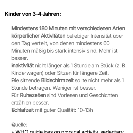
e 
t
Kinder von 3-4 Jahren:
r
a
Mindestens 180 Minuten mit verschiedenen Arten 
n
körperlicher Aktivitäten 
beliebiger Intensität über 
s
den Tag verteilt, von denen mindestens 60 
m
i
Minuten mäßig bis stark intensiv sind. Mehr ist 
t
besser.
t
Inaktivität
 nicht länger als 1 Stunde am Stück (z. B. 
e
Kinderwagen) oder Sitzen für längere Zeit.
d 
Die sitzende 
Bildschirmzeit
 sollte nicht mehr als 1 
t
o 
Stunde betragen. Weniger ist besser.
G
Für 
Ruhezeiten
 sind Vorlesen und Geschichten 
o
erzählen besser.
o
Schlafzeit
 mit guter Qualität: 10-13h
g
l
Quelle:
e 
a
•
 WHO guidelines on physical activity, sedentary 