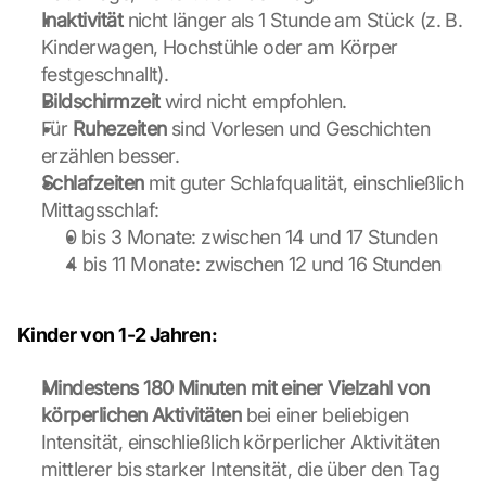
u 
Inaktivität
 nicht länger als 1 Stunde am Stück (z. B. 
a
Kinderwagen, Hochstühle oder am Körper 
g
festgeschnallt).
r
Bildschirmzeit
 wird nicht empfohlen.
e
Für 
Ruhezeiten
 sind Vorlesen und Geschichten 
e 
t
erzählen besser.
o 
Schlafzeiten
 mit guter Schlafqualität, einschließlich 
t
Mittagsschlaf:
h
0 bis 3 Monate: zwischen 14 und 17 Stunden
e 
4 bis 11 Monate: zwischen 12 und 16 Stunden
l
o
a
Kinder von 1-2 Jahren:
d
i
n
Mindestens 180 Minuten mit einer Vielzahl von 
g 
körperlichen Aktivitäten
 bei einer beliebigen 
o
Intensität, einschließlich körperlicher Aktivitäten 
f 
mittlerer bis starker Intensität, die über den Tag 
t