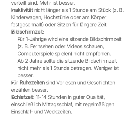
h
verteilt sind. Mehr ist besser.
e 
Inaktivität
 nicht länger als 1 Stunde am Stück (z. B. 
G
Kinderwagen, Hochstühle oder am Körper 
o
festgeschnallt) oder Sitzen für längere Zeit.
o
Bildschirmzeit
:
g
l
Für 1-Jährige wird eine sitzende Bildschirmzeit 
e 
(z. B. Fernsehen oder Videos schauen, 
M
Computerspiele spielen) nicht empfohlen.
a
Ab 2 Jahre sollte die sitzende Bildschirmzeit 
p
nicht mehr als 1 Stunde betragen. Weniger ist 
s
besser.
. 
D
Für 
Ruhezeiten
 sind Vorlesen und Geschichten 
a
erzählen besser.
t
Schlafzeit
: 11-14 Stunden in guter Qualität, 
a 
einschließlich Mittagsschlaf, mit regelmäßigen 
w
Einschlaf- und Weckzeiten.
i
l
l 
b