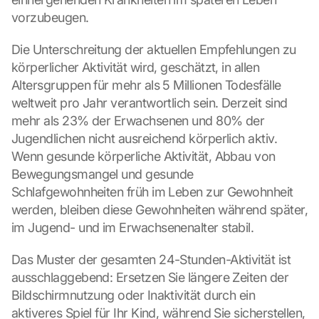
g
vorzubeugen.
l
e 
Die Unterschreitung der aktuellen Empfehlungen zu 
M
a
körperlicher Aktivität wird, geschätzt, in allen 
p
Altersgruppen für mehr als 5 Millionen Todesfälle 
s
weltweit pro Jahr verantwortlich sein. Derzeit sind 
:
mehr als 23% der Erwachsenen und 80% der 
B
Jugendlichen nicht ausreichend körperlich aktiv. 
y 
c
Wenn gesunde körperliche Aktivität, Abbau von 
l
Bewegungsmangel und gesunde 
i
Schlafgewohnheiten früh im Leben zur Gewohnheit 
c
werden, bleiben diese Gewohnheiten während später, 
k
im Jugend- und im Erwachsenenalter stabil.
i
n
Das Muster der gesamten 24-Stunden-Aktivität ist 
g 
o
ausschlaggebend: Ersetzen Sie längere Zeiten der 
n 
Bildschirmnutzung oder Inaktivität durch ein 
t
aktiveres Spiel für Ihr Kind, während Sie sicherstellen, 
h