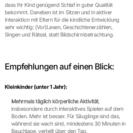
dass Ihr Kind genügend Schlaf in guter Qualität 
i
bekommt. Daneben ist im Sitzen und in aktiver 
s 
p
Interaktion mit Eltern für die kindliche Entwicklung 
r
sehr wichtig: (Vor)Lesen, Geschichtenerzählen, 
o
Singen und Rätsel, statt Bildschirmbetrachtung.
t
e
c
t
i
Empfehlungen auf einen Blick:
o
n 
s
Kleinkinder (unter 1 Jahr):
c
r
e
Mehrmals täglich körperliche Aktivität
, 
e
insbesondere durch interaktives Spielen auf dem 
n
Boden. Mehr ist besser. Für Säuglinge sind das, 
, 
während sie wach sind, mindestens 30 Minuten in 
y
Bauchlage, verteilt über den Tag.
o