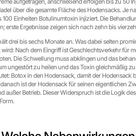
me aufgetragen, anschließend erfolgen bis zu 50 Inj
Nadel über die gesamte Fläche des Hodensacks. Je nac
 100 Einheiten Botulinumtoxin injiziert. Die Behandlu
n; erste Ergebnisse zeigen sich nach zehn bis vierze
ält drei bis sechs Monate an. Was dabei selten promin
wird: Nach dem Eingriff ist Geschlechtsverkehr für m
ten. Die Schwellung muss abklingen und das behan
 um ungestört zu heilen und das Toxin gleichmäßig zu v
utet: Botox in den Hodensack, damit der Hodensack b
 danach ist der Hodensack für seinen eigentlichen Zw
 außer Betrieb. Dieser Widerspruch ist die Logik des 
 Form.