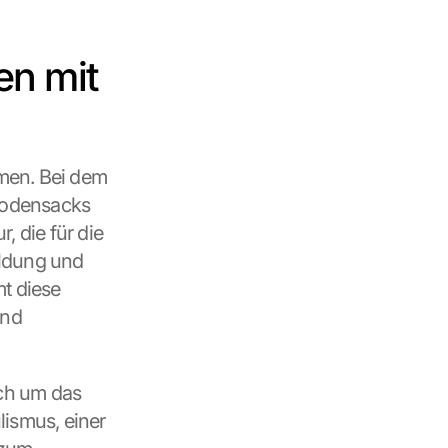
n mit 
en. Bei dem 
Hodensacks 
 die für die  
ldung und 
t diese 
nd 
ch um das 
lismus, einer 