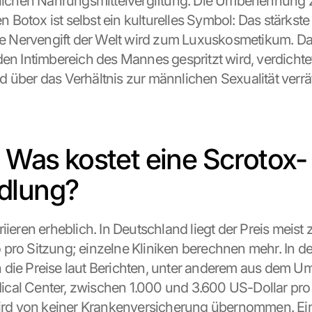
dlichen Nahrungsmittelvergiftung. Die Umbenennung 
Botox ist selbst ein kulturelles Symbol: Das stärkste n
Nervengift der Welt wird zum Luxuskosmetikum. Das
den Intimbereich des Mannes gespritzt wird, verdichtet
 über das Verhältnis zur männlichen Sexualität verrät
: Was kostet eine Scrotox-
dlung?
iieren erheblich. In Deutschland liegt der Preis meist
pro Sitzung; einzelne Kliniken berechnen mehr. In d
die Preise laut Berichten, unter anderem aus dem U
cal Center, zwischen 1.000 und 3.600 US-Dollar pro
wird von keiner Krankenversicherung übernommen. Ein