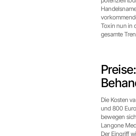
potenziell tö
Handelsnamen 
vorkommende 
Toxin nun in 
gesamte Trend
Preise
Behan
Die Kosten var
und 800 Euro 
bewegen sich 
Langone Medi
Der Eingriff 