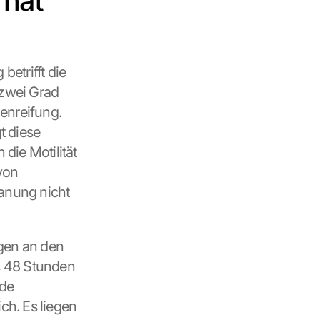
hat 
trifft die 
zwei Grad 
enreifung. 
 diese 
ie Motilität 
on 
anung nicht 
en an den 
s 48 Stunden 
de 
h. Es liegen 