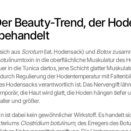
er Beauty-Trend, der Hode
behandelt
sich aus 
Scrotum
 (lat. Hodensack) und 
Botox
 zusamm
 Botulinumtoxin in die oberflächliche Muskulatur des 
uer in die Tunica dartos, jene Schicht glatter Muskulatur,
 durch Regulierung der Hodentemperatur mit Faltenbi
es Hodensacks verantwortlich ist. Das Nervengift lähm
mporär, die Haut wird glatt, die Hoden hängen tiefer u
aller und größer.
n ist dabei kein gewöhnlicher Wirkstoff. Es handelt si
teriums 
Clostridium botulinum
, des Erregers des Botu