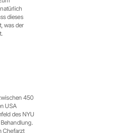
zum 
atürlich 
s dieses 
, was der 
.
 zwischen 450 
en USA 
mfeld des NYU 
 Behandlung. 
 Chefarzt 