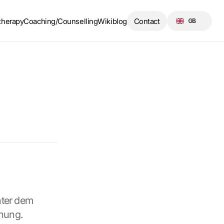
Select Language
therapy
Coaching/Counselling
Wikiblog
Contact
GB
ter dem 
dnung.