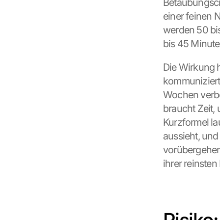
Betäubungscre
einer feinen 
werden 50 bis
bis 45 Minute
Die Wirkung h
kommuniziert 
Wochen verbo
braucht Zeit,
Kurzformel la
aussieht, und
vorübergehend
ihrer reinsten