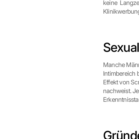
keine  Langzei
Klinikwerbung
Sexuali
Manche Männer
Intimbereich b
Effekt von Scr
nachweist. J
Erkenntnissta
Gründe