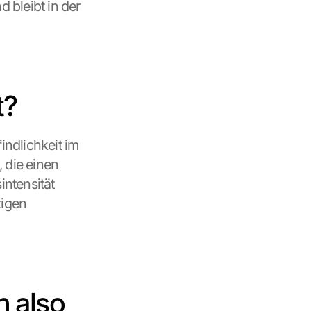
 bleibt in der 
t?
ndlichkeit im 
 die einen 
ntensität 
igen 
 also 