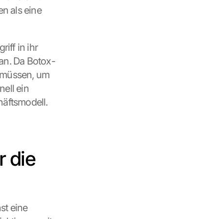
n als eine 
ff in ihr 
 an. Da Botox-
 müssen, um 
ell ein 
häftsmodell.
 die 
t eine 