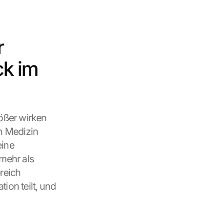
 
k im 
ßer wirken 
 Medizin 
ine 
ehr als 
reich 
on teilt, und 