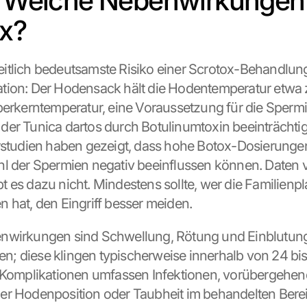
: Welche Nebenwirkungen 
x?
tlich bedeutsamste Risiko einer Scrotox-Behandlung be
tion: Der Hodensack hält die Hodentemperatur etwa 
perkerntemperatur, eine Voraussetzung für die Spermi
er Tunica dartos durch Botulinumtoxin beeinträchtigt
rstudien haben gezeigt, dass hohe Botox-Dosierungen d
l der Spermien negativ beeinflussen können. Daten v
 es dazu nicht. Mindestens sollte, wer die Familienpl
 hat, den Eingriff besser meiden.
nwirkungen sind Schwellung, Rötung und Einblutung
llen; diese klingen typischerweise innerhalb von 24 bi
 Komplikationen umfassen Infektionen, vorübergehen
r Hodenposition oder Taubheit im behandelten Bereic