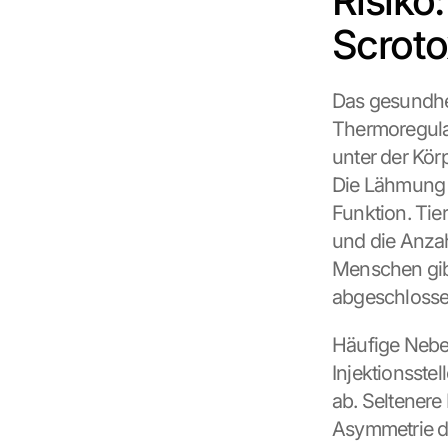
Risiko
Scroto
Das gesundhei
Thermoregula
unter der Kör
Die Lähmung d
Funktion. Tie
und die Anzah
Menschen gibt
abgeschlossen
Häufige Nebe
Injektionsste
ab. Seltenere
Asymmetrie de