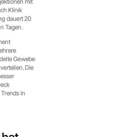
ektionen mit 
h Klinik 
ng dauert 20 
hn Tagen.
ent 
ehrere 
delte Gewebe 
erteilen. Die 
esser 
eck 
Trends in 