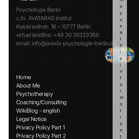
a
Psychologie Berlin
y 
c./o. AVATARAS Institut
u
s
Kalckreuthstr. 16 – 10777 Berlin
e 
virtual landline: +49 30 26323366
t
email: info@praxis-psychologie-berlin.de
h
i
s 
i
n
Home
f
o
About Me
r
Psychotherapy
m
Coaching/Consulting
a
WikiBlog - english
t
i
Legal Notice
o
Privacy Policy Part 1
n 
Privacy Policy Part 2
t