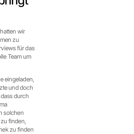
bringt
hatten wir 
mmen zu 
views für das 
olle Team um 
e eingeladen, 
tzte und doch 
 dass durch 
ma 
n solchen 
zu finden, 
hek zu finden 