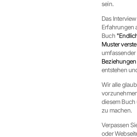
sein.
n
s
m
Das Interview 
i
Erfahrungen a
t
Buch 
"Endlic
t
e
Muster verst
d 
umfassender L
t
Beziehungen
o 
G
entstehen un
o
o
Wir alle glau
g
vorzunehmen u
l
e 
diesem Buch u
a
zu machen.
n
d 
Verpassen Sie
c
o
oder Webseit