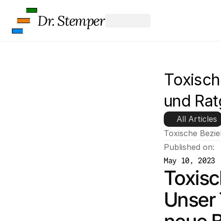
e
e 
Dr. Stemper
t
o 
t
h
e 
Toxisch
l
o
und Rat
a
d
i
All Articles
n
Toxische Bezi
g 
Published on:
o
f 
May 10, 2023
t
Toxisc
h
e 
Unser 
G
o
o