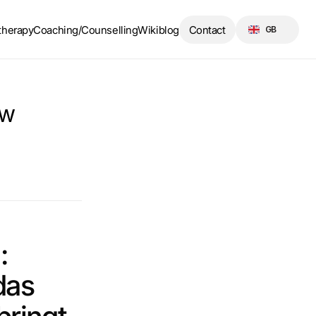
Select Language
therapy
Coaching/Counselling
Wikiblog
Contact
GB
w 
 
as 