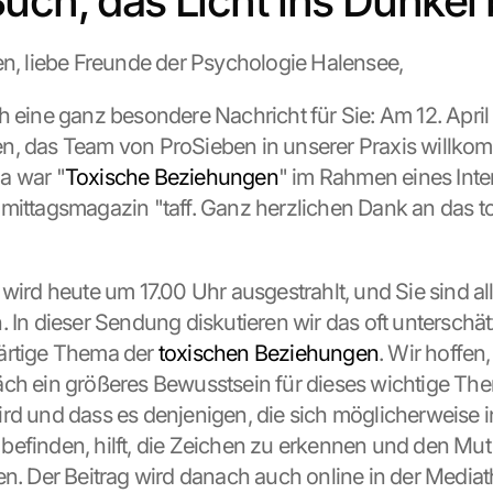
uch, das Licht ins Dunkel 
en, liebe Freunde der Psychologie Halensee,
h eine ganz besondere Nachricht für Sie: Am 12. April 
n, das Team von ProSieben in unserer Praxis willko
a war "
Toxische Beziehungen
" im Rahmen eines Inter
mittagsmagazin "taff. Ganz herzlichen Dank an das t
wird heute um 17.00 Uhr ausgestrahlt, und Sie sind all
. In dieser Sendung diskutieren wir das oft unterschä
ärtige Thema der 
toxischen Beziehungen
. Wir hoffen,
ch ein größeres Bewusstsein für dieses wichtige The
rd und dass es denjenigen, die sich möglicherweise i
efinden, hilft, die Zeichen zu erkennen und den Mut 
en. Der Beitrag wird danach auch online in der Mediat