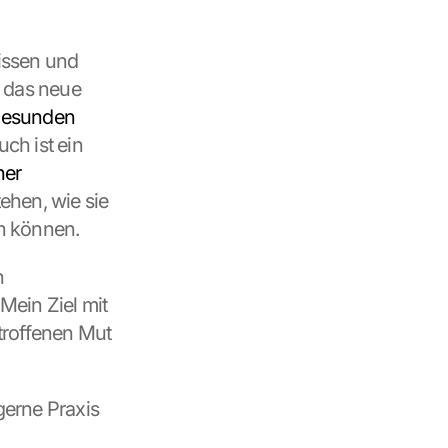
issen und 
 das neue 
esunden 
ch ist ein 
er 
hen, wie sie 
n können.
 
ein Ziel mit 
roffenen Mut 
erne Praxis 