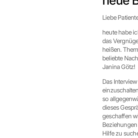
neue B
g
l
Liebe Patient
e 
M
heute habe ic
a
p
das Vergnüge
s
heißen. Them
. 
beliebte Nach
D
a
Janina Götz!
t
a 
Das Interview 
w
einzuschalten
i
l
so allgegenw
l 
dieses Gesprä
b
geschaffen wi
e 
t
Beziehungen b
r
Hilfe zu such
a