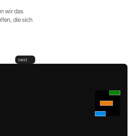
 wir das 
en, die sich 
next