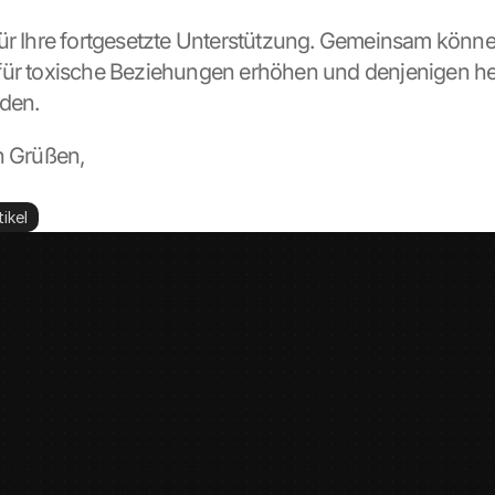
ür Ihre fortgesetzte Unterstützung. Gemeinsam können
ür toxische Beziehungen erhöhen und denjenigen helf
nden.
n Grüßen, 
ikel