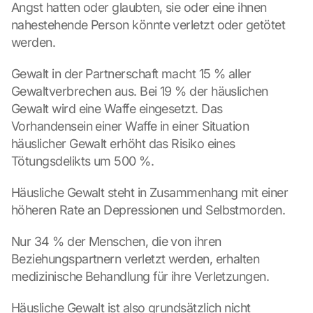
Angst hatten oder glaubten, sie oder eine ihnen 
nahestehende Person könnte verletzt oder getötet 
werden. 
Gewalt in der Partnerschaft macht 15 % aller 
Gewaltverbrechen aus. Bei 19 % der häuslichen 
Gewalt wird eine Waffe eingesetzt. Das 
L
Vorhandensein einer Waffe in einer Situation 
o
häuslicher Gewalt erhöht das Risiko eines 
a
d 
Tötungsdelikts um 500 %.
G
o
Häusliche Gewalt steht in Zusammenhang mit einer 
o
höheren Rate an Depressionen und Selbstmorden.
g
l
Nur 34 % der Menschen, die von ihren 
e 
Beziehungspartnern verletzt werden, erhalten 
M
medizinische Behandlung für ihre Verletzungen.
a
p
s
Häusliche Gewalt ist also grundsätzlich nicht 