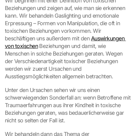
Wir beginnen mit einer Definition von toxischen 
o 
Beziehungen und zeigen auf, wie man sie erkennen 
t
kann. Wir behandeln Gaslighting und emotionale 
h
Erpressung – Formen von Manipulation, die oft in 
e 
toxischen Beziehungen vorkommen. Wir 
l
o
beschäftigen uns außerdem mit den 
Auswirkungen 
a
von toxischen
 Beziehungen und damit, wie 
d
Menschen in solche Beziehungen geraten. Wegen 
i
der Verschiedenartigkeit toxischer Beziehungen 
n
werden wir zuerst Ursachen und 
g 
o
Ausstiegsmöglichkeiten allgemein betrachten.
f 
t
Unter den Ursachen sehen wir uns einen 
h
schwerwiegenden Sonderfall an: wenn Betroffene mit 
e 
Traumaerfahrungen aus ihrer Kindheit in toxische 
G
Beziehungen geraten, was bedauerlicherweise gar 
o
o
nicht so selten der Fall ist.
g
l
Wir behandeln dann das Thema der 