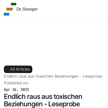
Dr. Stemper
Toxische Beziehungen: 
endlich raus! Die Macht der 
ungesunden Muster erkennen 
und überwinden. Leseprobe
All Articles
Endlich raus aus toxischen Beziehungen - Leseprobe
Published on:
Apr 26, 2023
Endlich raus aus toxischen 
Beziehungen - Leseprobe