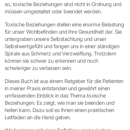
e
so, toxische Beziehungen sind nicht in Ordnung und 
c
müssen umgestaltet oder beendet werden.
t
i
Toxische Beziehungen stellen eine enorme Belastung 
o
n 
für unser Wohlbefinden und Ihre Gesundheit dar. Sie 
s
untergraben unsere Selbstachtung und unser 
c
Selbstwertgefühl und fangen uns in einer ständigen 
r
Spirale aus Schmerz und Verzweiflung. Trotzdem 
e
können sie schwer zu erkennen und noch 
e
schwieriger zu verlassen sein.
n
, 
y
Dieses Buch ist aus einem Ratgeber für die Patienten 
o
in meiner Praxis entstanden und gewährt einen 
u 
umfassenden Einblick in das Thema toxische 
a
Beziehungen. Es zeigt, wie man sie beenden und 
g
heilen kann. Dazu soll es Ihnen einen praktischen 
r
e
Leitfaden an die Hand geben.
e 
t