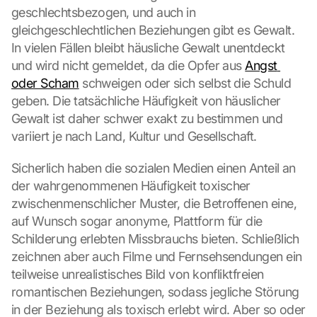
:
geschlechtsbezogen, und auch in 
B
gleichgeschlechtlichen Beziehungen gibt es Gewalt. 
y 
In vielen Fällen bleibt häusliche Gewalt unentdeckt 
c
und wird nicht gemeldet, da die Opfer aus 
Angst 
l
i
oder Scham
 schweigen oder sich selbst die Schuld 
c
geben. Die tatsächliche Häufigkeit von häuslicher 
k
Gewalt ist daher schwer exakt zu bestimmen und 
i
variiert je nach Land, Kultur und Gesellschaft.
n
g 
Sicherlich haben die sozialen Medien einen Anteil an 
o
der wahrgenommenen Häufigkeit toxischer 
n 
t
zwischenmenschlicher Muster, die Betroffenen eine, 
h
auf Wunsch sogar anonyme, Plattform für die 
i
Schilderung erlebten Missbrauchs bieten. Schließlich 
s 
zeichnen aber auch Filme und Fernsehsendungen ein 
p
teilweise unrealistisches Bild von konfliktfreien 
r
o
romantischen Beziehungen, sodass jegliche Störung 
t
in der Beziehung als toxisch erlebt wird. Aber so oder 