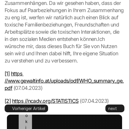
m
Zusammenhängen. Da wir gesehen haben, dass der 
i
Fokus auf Paarbeziehungen in Ihrem Zusammenhang 
t
zu eng ist, werfen wir natürlich auch einen Blick auf 
t
toxische Familienbeziehungen, Freundschaften und 
e
d 
Arbeitsplätze sowie die toxischen Interaktionen, die 
t
in den sozialen Medien entstehen können.Ich 
o 
wünsche mir, dass dieses Buch für Sie von Nutzen 
G
sein wird und Ihnen dabei hilft, Ihre eigene Situation 
o
zu verstehen und zu verbessern. 
o
g
[1]
https 
l
e 
//www.gewaltinfo.at/uploads/pdf/WHO_summary_ge.
a
pdf
 (07.04.2023)
n
d 
[2]
https //ncadv.org/STATISTICS
 (07.04.2023)
c
Vorheriger Artikel
next
o
o
k
i