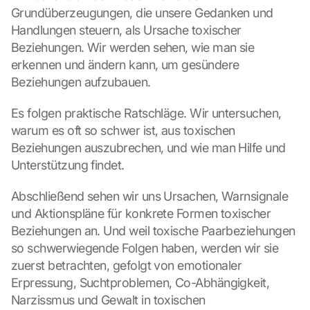
e 
Grundüberzeugungen, die unsere Gedanken und 
M
Handlungen steuern, als Ursache toxischer 
a
Beziehungen. Wir werden sehen, wie man sie 
p
erkennen und ändern kann, um gesündere 
s
. 
Beziehungen aufzubauen.
D
a
Es folgen praktische Ratschläge. Wir untersuchen, 
t
warum es oft so schwer ist, aus toxischen 
a 
Beziehungen auszubrechen, und wie man Hilfe und 
w
Unterstützung findet.
i
l
Abschließend sehen wir uns Ursachen, Warnsignale 
l 
b
und Aktionspläne für konkrete Formen toxischer 
e 
Beziehungen an. Und weil toxische Paarbeziehungen 
t
so schwerwiegende Folgen haben, werden wir sie 
r
zuerst betrachten, gefolgt von emotionaler 
a
Erpressung, Suchtproblemen, Co-Abhängigkeit, 
n
s
Narzissmus und Gewalt in toxischen 