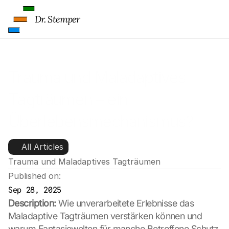
Dr. Stemper
Trauma und Maladaptives 
Tagträumen – ein 
Überlebensmechanismus? 
(10)
All Articles
Trauma und Maladaptives Tagträumen
Published on:
Sep 28, 2025
Description:
 Wie unverarbeitete Erlebnisse das 
Maladaptive Tagträumen verstärken können und 
warum Fantasiewelten für manche Betroffene Schutz 