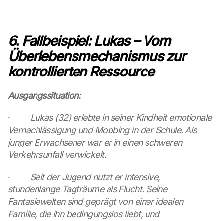
:
B
y 
c
6. Fallbeispiel: Lukas – Vom 
l
Überlebensmechanismus zur 
i
c
kontrollierten Ressource
k
i
n
Ausgangssituation:
g 
o
·         
Lukas (32) erlebte in seiner Kindheit emotionale 
n 
Vernachlässigung und Mobbing in der Schule. Als 
t
junger Erwachsener war er in einen schweren 
h
Verkehrsunfall verwickelt.
i
s 
·         
Seit der Jugend nutzt er intensive, 
p
r
stundenlange Tagträume als Flucht. Seine 
o
Fantasiewelten sind geprägt von einer idealen 
t
Familie, die ihn bedingungslos liebt, und 
e