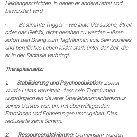
Heldengeschichten, in denen er andere rettet und 
c
bewundert wird.
t
i
o
·         
Bestimmte Trigger – wie laute Geräusche, Streit 
n 
oder das Gefühl, nicht gesehen zu werden – lösen 
s
sofort den Drang zum Tagträumen aus. Sein soziales 
c
und berufliches Leben leidet stark unter der Zeit, die 
r
er in der Fantasie verbringt.
e
e
Therapieansatz:
n
, 
y
1.      
Stabilisierung und Psychoedukation:
 Zuerst 
o
wurde Lukas vermittelt, dass sein Tagträumen 
u 
ursprünglich ein cleverer Überlebensmechanismus 
a
seines Geistes war, um mit überwältigenden 
g
Emotionen und Erinnerungen umzugehen. Dies 
r
e
reduzierte seine Scham.
e 
t
2.      
Ressourcenaktivierung:
 Gemeinsam wurden 