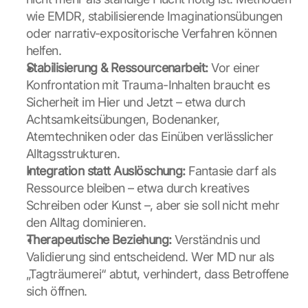
wie EMDR, stabilisierende Imaginationsübungen 
oder narrativ-expositorische Verfahren können 
helfen.
Stabilisierung & Ressourcenarbeit:
 Vor einer 
Konfrontation mit Trauma-Inhalten braucht es 
Sicherheit im Hier und Jetzt – etwa durch 
L
Achtsamkeitsübungen, Bodenanker, 
o
Atemtechniken oder das Einüben verlässlicher 
a
d 
Alltagsstrukturen.
G
Integration statt Auslöschung:
 Fantasie darf als 
o
Ressource bleiben – etwa durch kreatives 
o
Schreiben oder Kunst –, aber sie soll nicht mehr 
g
den Alltag dominieren.
l
e 
Therapeutische Beziehung:
 Verständnis und 
M
Validierung sind entscheidend. Wer MD nur als 
a
„Tagträumerei“ abtut, verhindert, dass Betroffene 
p
sich öffnen.
s