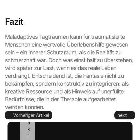
i
t
t
Fazit
e
d 
Maladaptives Tagträumen kann für traumatisierte 
t
Menschen eine wertvolle Überlebenshilfe gewesen 
o 
G
sein – ein innerer Schutzraum, als die Realität zu 
o
schmerzhaft war. Doch was einst half zu überstehen, 
o
wird später zur Last, wenn es das reale Leben 
g
verdrängt. Entscheidend ist, die Fantasie nicht zu 
l
bekämpfen, sondern konstruktiv zu integrieren: als 
e 
a
kreative Ressource und als Hinweis auf unerfüllte 
n
Bedürfnisse, die in der Therapie aufgearbeitet 
d 
werden können.
c
Vorheriger Artikel
next
o
o
k
i