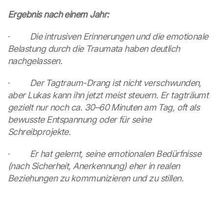
e 
M
Ergebnis nach einem Jahr:
a
p
·         
Die intrusiven Erinnerungen und die emotionale 
s
Belastung durch die Traumata haben deutlich 
. 
nachgelassen.
D
a
·         
Der Tagtraum-Drang ist nicht verschwunden, 
t
a 
aber Lukas kann ihn jetzt meist steuern. Er tagträumt 
w
gezielt nur noch ca. 30–60 Minuten am Tag, oft als 
i
bewusste Entspannung oder für seine 
l
Schreibprojekte.
l 
b
·         
Er hat gelernt, seine emotionalen Bedürfnisse 
e 
t
(nach Sicherheit, Anerkennung) eher in realen 
r
Beziehungen zu kommunizieren und zu stillen.
a
n
s
m