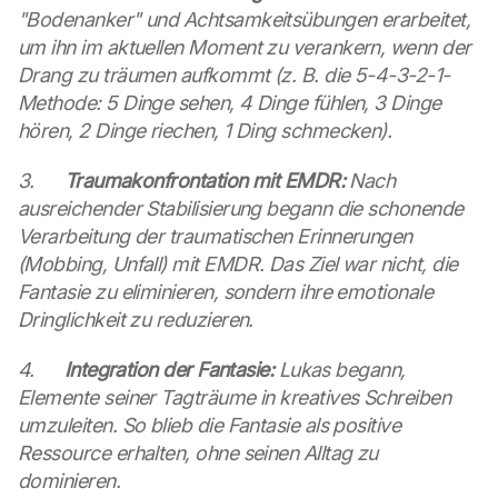
o 
"Bodenanker" und Achtsamkeitsübungen erarbeitet, 
t
um ihn im aktuellen Moment zu verankern, wenn der 
h
Drang zu träumen aufkommt (z. B. die 5-4-3-2-1-
e 
Methode: 5 Dinge sehen, 4 Dinge fühlen, 3 Dinge 
l
o
hören, 2 Dinge riechen, 1 Ding schmecken).
a
d
3.      
Traumakonfrontation mit EMDR:
 Nach 
i
ausreichender Stabilisierung begann die schonende 
n
Verarbeitung der traumatischen Erinnerungen 
g 
(Mobbing, Unfall) mit EMDR. Das Ziel war nicht, die 
o
f 
Fantasie zu eliminieren, sondern ihre emotionale 
t
Dringlichkeit zu reduzieren.
h
e 
4.      
Integration der Fantasie:
 Lukas begann, 
G
Elemente seiner Tagträume in kreatives Schreiben 
o
umzuleiten. So blieb die Fantasie als positive 
o
Ressource erhalten, ohne seinen Alltag zu 
g
l
dominieren.