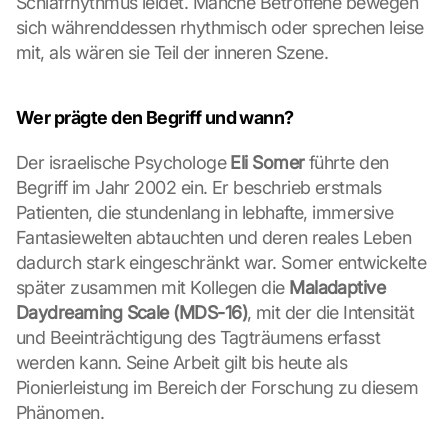
Schlafrhythmus leidet. Manche Betroffene bewegen 
t
e 
sich währenddessen rhythmisch oder sprechen leise 
l
mit, als wären sie Teil der inneren Szene.
a
d
e
Wer prägte den Begriff und wann?
n
:
Der israelische Psychologe 
Eli Somer
 führte den 
D
Begriff im Jahr 2002 ein. Er beschrieb erstmals 
u
Patienten, die stundenlang in lebhafte, immersive 
r
c
Fantasiewelten abtauchten und deren reales Leben 
h 
dadurch stark eingeschränkt war. Somer entwickelte 
K
später zusammen mit Kollegen die 
Maladaptive 
l
Daydreaming Scale (MDS-16)
, mit der die Intensität 
i
und Beeinträchtigung des Tagträumens erfasst 
c
k
werden kann. Seine Arbeit gilt bis heute als 
e
Pionierleistung im Bereich der Forschung zu diesem 
n 
Phänomen.
a
u