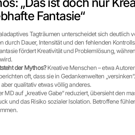
os: „Das ist doch nur Kreat
ebhafte Fantasie“
aladaptives Tagträumen unterscheidet sich deutlich 
 durch Dauer, Intensität und den fehlenden Kontrolls
ntasie fördert Kreativität und Problemlösung, währe
wird.
steht der Mythos?
 Kreative Menschen – etwa Autoren
berichten oft, dass sie in Gedankenwelten „versinken“.
t aber qualitativ etwas völlig anderes.
r MD auf „kreative Gabe“ reduziert, übersieht den ma
k und das Risiko sozialer Isolation. Betroffene fühlen
ommen.