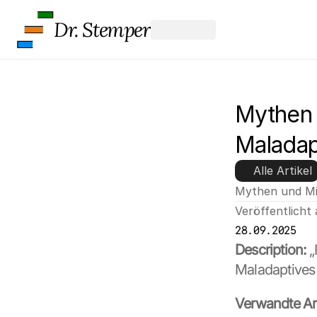
Dr. Stemper
Mythen 
Maladap
Alle Artikel
Mythen und Mi
Veröffentlicht
28.09.2025
G
Description:
 
o
Maladaptives
o
g
l
Verwandte Art
e 