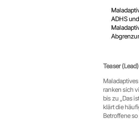
M
Maladapti
a
ADHS und 
p
s
Maladaptiv
-
Abgrenzung
K
a
r
t
e 
Teaser (Lead)
l
a
Maladaptives 
d
ranken sich v
e
n
bis zu „Das is
:
klärt die häuf
D
Betroffene so
u
r
c
h 