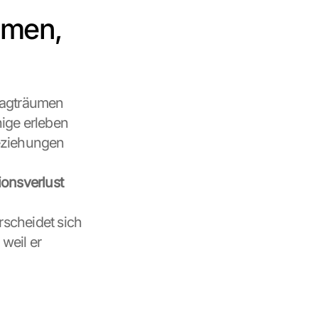
umen, 
Tagträumen 
ige erleben 
eziehungen 
onsverlust
rscheidet sich 
eil er 