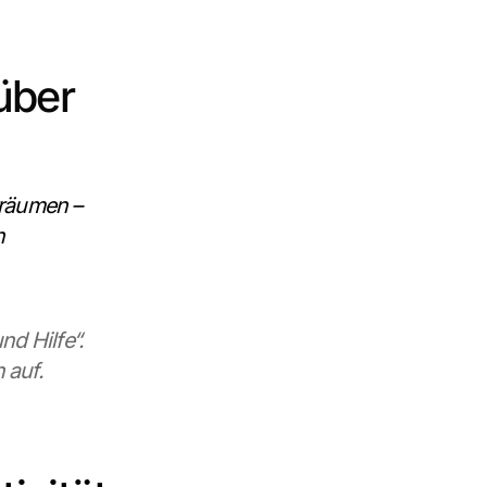
ber 
räumen – 
n
 Hilfe“. 
 auf.