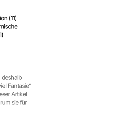
on (11)
mische 
1)
 deshalb 
el Fantasie“ 
ser Artikel 
rum sie für 