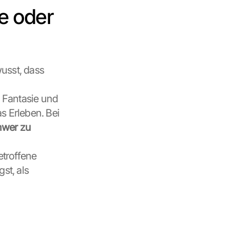
e oder 
sst, dass 
Fantasie und 
 Erleben. Bei 
wer zu 
troffene 
t, als 