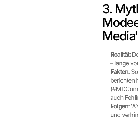
e 
3. Myth
z
u
Modeer
. 
D
Media
a
b
e
Realität:
 D
i 
w
– lange vo
e
Fakten:
 So
r
berichten 
d
e
(#MDCommun
n 
auch Fehli
D
Folgen:
 We
a
t
und verhin
e
n 
a