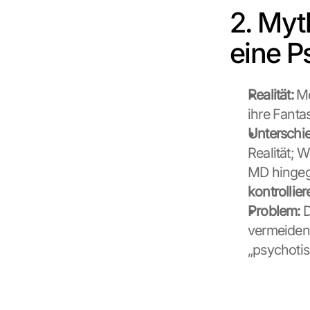
2. Myt
d
e
n 
eine P
d
e
r 
Realität:
 M
G
ihre Fantas
o
o
Unterschie
g
Realität; 
l
MD hingege
e 
M
kontrollie
a
Problem:
 
p
vermeiden 
s
-
„psychoti
K
a
r
t