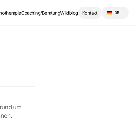
Select Language
hotherapie
Coaching/Beratung
Wikiblog
Kontakt
DE
 rund um 
nnen.