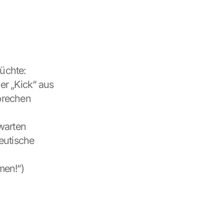
chte: 
r „Kick“ aus 
brechen 
arten 
eutische 
en!“) 