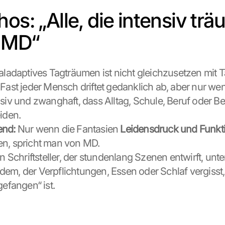
os: „Alle, die intensiv trä
 MD“
aladaptives Tagträumen ist nicht gleichzusetzen mit 
 Fast jeder Mensch driftet gedanklich ab, aber nur wen
nsiv und zwanghaft, dass Alltag, Schule, Beruf oder B
eiden.
end:
 Nur wenn die Fantasien 
Leidensdruck und Funkti
en, spricht man von MD.
in Schriftsteller, der stundenlang Szenen entwirft, unte
em, der Verpflichtungen, Essen oder Schlaf vergisst, w
gefangen“ ist.