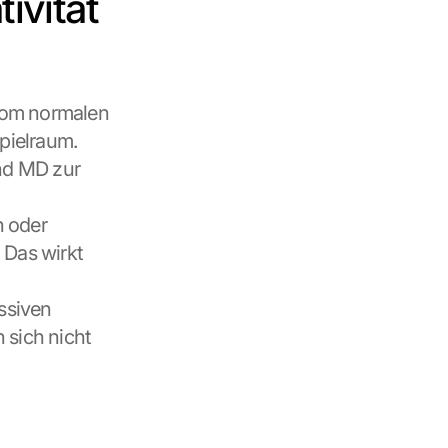
ivität 
vom normalen 
pielraum. 
nd MD zur 
 oder 
 Das wirkt 
ssiven 
 sich nicht 