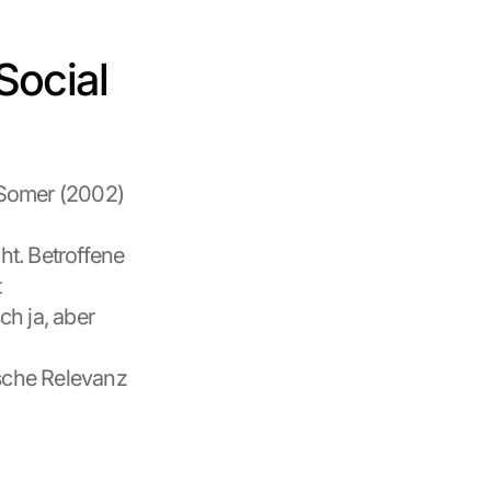
ocial 
Somer (2002) 
. Betroffene 
 
 ja, aber 
ische Relevanz 