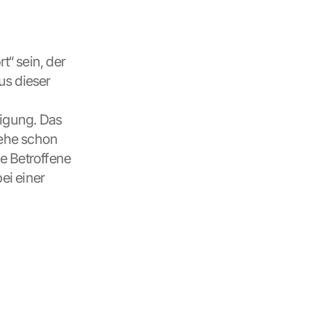
“ sein, der 
s dieser 
igung. Das 
ehe schon 
e Betroffene 
i einer 