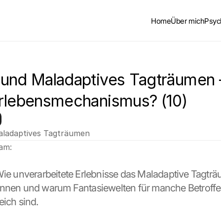
Home
Über mich
Psyc
und Maladaptives Tagträumen –
rlebensmechanismus? (10)
ladaptives Tagträumen
 am:
Wie unverarbeitete Erlebnisse das Maladaptive Tagträ
önnen und warum Fantasiewelten für manche Betroffe
eich sind.