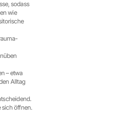
sse, sodass 
en wie 
torische 
Trauma-
nüben 
n – etwa 
den Alltag 
tscheidend. 
 sich öffnen.