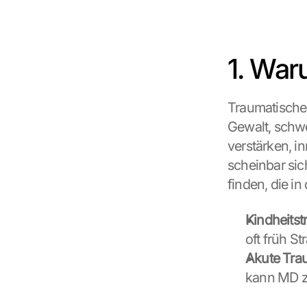
1. War
Traumatische 
Gewalt, schwe
verstärken, in
scheinbar sic
finden, die in
Kindheitst
oft früh St
Akute Tra
kann MD z