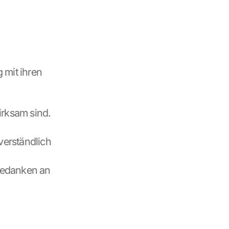
mit ihren 
irksam sind.
erständlich 
edanken an 