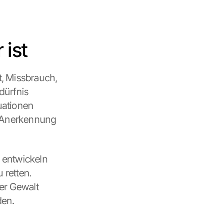
 ist
, Missbrauch, 
ürfnis 
uationen 
d Anerkennung 
 entwickeln 
 retten.
r Gewalt 
den.