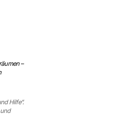
räumen – 
n
 Hilfe“. 
und 