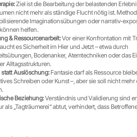
rapie:
 Ziel ist die Bearbeitung der belastenden Erlebni
umen nicht mehr als ständige Flucht nötig ist. Method
ilisierende Imaginationsübungen oder narrativ-exposi
können helfen.
rung & Ressourcenarbeit:
 Vor einer Konfrontation mit 
raucht es Sicherheit im Hier und Jetzt – etwa durch 
itsübungen, Bodenanker, Atemtechniken oder das Ei
er Alltagsstrukturen.
n statt Auslöschung:
 Fantasie darf als Ressource bleibe
ives Schreiben oder Kunst –, aber sie soll nicht mehr 
n.
ische Beziehung:
 Verständnis und Validierung sind en
 als „Tagträumerei“ abtut, verhindert, dass Betroffene