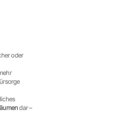
cher oder 
mehr 
ürsorge 
iches 
träumen
 dar – 