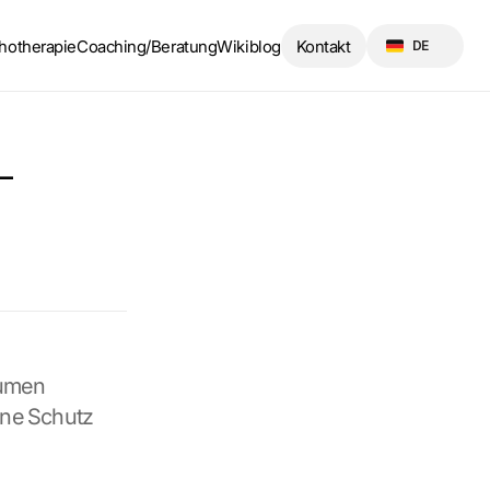
Select Language
hotherapie
Coaching/Beratung
Wikiblog
Kontakt
DE
 
umen 
ne Schutz 