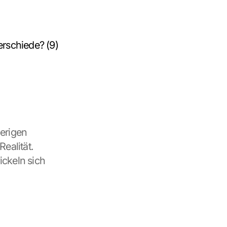
erschiede? (9)
erigen 
alität. 
ckeln sich 