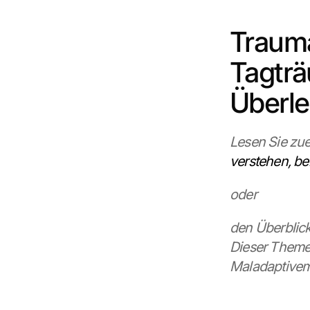
Trauma
Tagträ
Überl
Lesen Sie zue
verstehen, b
oder
den Überblick
Dieser Theme
Maladaptivem