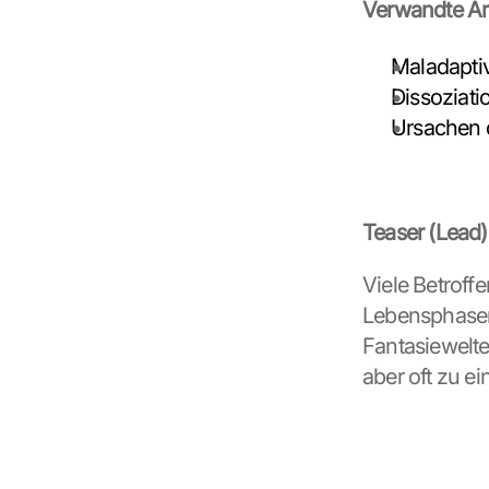
Verwandte Art
Maladapti
Dissoziati
Ursachen 
Teaser (Lead)
Viele Betroff
Lebensphasen 
Fantasiewelte
aber oft zu e