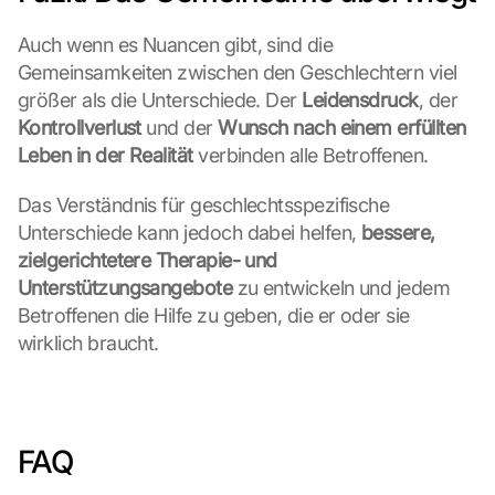
t
e 
Auch wenn es Nuancen gibt, sind die 
z
Gemeinsamkeiten zwischen den Geschlechtern viel 
u
. 
größer als die Unterschiede. Der 
Leidensdruck
, der 
D
Kontrollverlust
 und der 
Wunsch nach einem erfüllten 
a
Leben in der Realität
 verbinden alle Betroffenen.
b
e
Das Verständnis für geschlechtsspezifische 
i 
Unterschiede kann jedoch dabei helfen, 
bessere, 
w
zielgerichtetere Therapie- und 
e
r
Unterstützungsangebote
 zu entwickeln und jedem 
d
Betroffenen die Hilfe zu geben, die er oder sie 
e
wirklich braucht.
n 
D
a
t
e
FAQ
n 
a