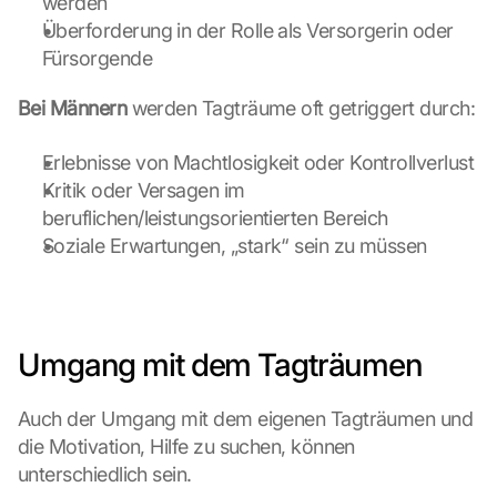
werden
h 
K
Überforderung in der Rolle als Versorgerin oder 
l
Fürsorgende
i
c
Bei Männern
 werden Tagträume oft getriggert durch:
k
e
Erlebnisse von Machtlosigkeit oder Kontrollverlust
n 
Kritik oder Versagen im 
a
u
beruflichen/leistungsorientierten Bereich
f 
Soziale Erwartungen, „stark“ sein zu müssen
d
i
e
s
e
Umgang mit dem Tagträumen
n 
S
Auch der Umgang mit dem eigenen Tagträumen und 
c
die Motivation, Hilfe zu suchen, können 
h
u
unterschiedlich sein.
t