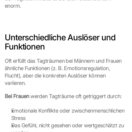
e 
enorm.
M
a
p
s
-
Unterschiedliche Auslöser und 
K
Funktionen
a
r
t
Oft erfüllt das Tagträumen bei Männern und Frauen 
e 
ähnliche Funktionen (z. B. Emotionsregulation, 
l
Flucht), aber die konkreten Auslöser können 
a
variieren.
d
e
Bei Frauen
n
 werden Tagträume oft getriggert durch:
:
D
Emotionale Konflikte oder zwischenmenschlichen 
u
Stress
r
Das Gefühl, nicht gesehen oder wertgeschätzt zu 
c