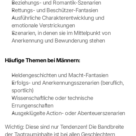
Beziehungs- und Romantik-Szenarien
Rettungs- und Beschützer-Fantasien
Ausführliche Charakterentwicklung und 
emotionale Verstrickungen
Szenarien, in denen sie im Mittelpunkt von 
Anerkennung und Bewunderung stehen
Häufige Themen bei Männern:
Heldengeschichten und Macht-Fantasien
Erfolgs- und Anerkennungsszenarien (beruflich, 
sportlich)
Wissenschaftliche oder technische 
Errungenschaften
G
Ausgeklügelte Action- oder Abenteuerszenarien
o
o
Wichtig: Diese sind nur Tendenzen! Die Bandbreite 
g
l
der Tagtrauminhalte ist bei allen Geschlechtern 