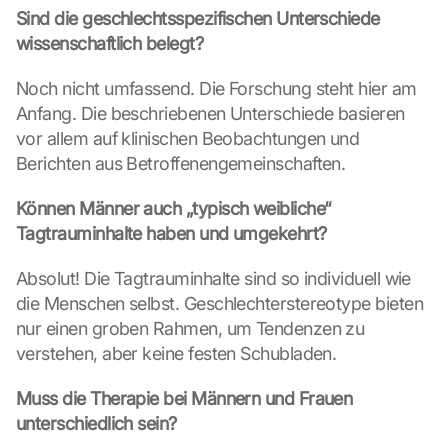
Sind die geschlechtsspezifischen Unterschiede 
n 
G
wissenschaftlich belegt?
o
o
Noch nicht umfassend. Die Forschung steht hier am 
g
Anfang. Die beschriebenen Unterschiede basieren 
l
vor allem auf klinischen Beobachtungen und 
e 
Berichten aus Betroffenengemeinschaften.
ü
b
e
Können Männer auch „typisch weibliche“ 
r
Tagtrauminhalte haben und umgekehrt?
t
r
Absolut! Die Tagtrauminhalte sind so individuell wie 
a
die Menschen selbst. Geschlechterstereotype bieten 
g
nur einen groben Rahmen, um Tendenzen zu 
e
verstehen, aber keine festen Schubladen.
n 
u
n
Muss die Therapie bei Männern und Frauen 
d 
unterschiedlich sein?
C