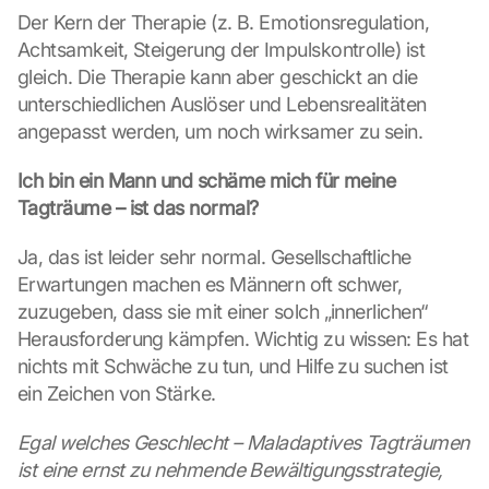
o
Der Kern der Therapie (z. B. Emotionsregulation, 
o
Achtsamkeit, Steigerung der Impulskontrolle) ist 
k
gleich. Die Therapie kann aber geschickt an die 
i
unterschiedlichen Auslöser und Lebensrealitäten 
e
s 
angepasst werden, um noch wirksamer zu sein.
g
e
Ich bin ein Mann und schäme mich für meine 
s
Tagträume – ist das normal?
e
t
Ja, das ist leider sehr normal. Gesellschaftliche 
z
Erwartungen machen es Männern oft schwer, 
t
. 
zuzugeben, dass sie mit einer solch „innerlichen“ 
G
Herausforderung kämpfen. Wichtig zu wissen: Es hat 
o
nichts mit Schwäche zu tun, und Hilfe zu suchen ist 
o
ein Zeichen von Stärke.
g
l
Egal welches Geschlecht – Maladaptives Tagträumen 
e 
ist eine ernst zu nehmende Bewältigungsstrategie, 
k