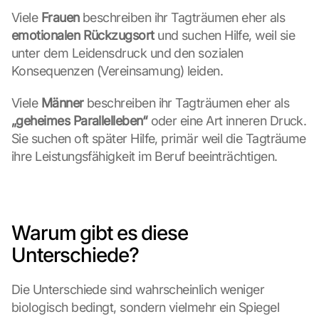
z
Viele 
Frauen
 beschreiben ihr Tagträumen eher als 
s
emotionalen Rückzugsort
 und suchen Hilfe, weil sie 
c
unter dem Leidensdruck und den sozialen 
h
Konsequenzen (Vereinsamung) leiden.
i
r
Viele 
Männer
m 
 beschreiben ihr Tagträumen eher als 
s
„geheimes Parallelleben“
 oder eine Art inneren Druck. 
t
Sie suchen oft später Hilfe, primär weil die Tagträume 
i
ihre Leistungsfähigkeit im Beruf beeinträchtigen.
m
m
e
n 
S
Warum gibt es diese 
i
Unterschiede?
e 
d
e
Die Unterschiede sind wahrscheinlich weniger 
m 
biologisch bedingt, sondern vielmehr ein Spiegel 
L