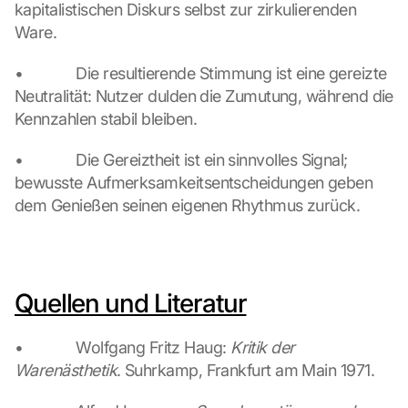
a
kapitalistischen Diskurs selbst zur zirkulierenden 
d
Ware.
i
n
•             Die resultierende Stimmung ist eine gereizte 
g 
Neutralität: Nutzer dulden die Zumutung, während die 
o
f 
Kennzahlen stabil bleiben.
t
h
•             Die Gereiztheit ist ein sinnvolles Signal; 
e 
bewusste Aufmerksamkeitsentscheidungen geben 
G
dem Genießen seinen eigenen Rhythmus zurück.
o
o
g
l
e 
Quellen und Literatur
M
a
p
•             Wolfgang Fritz Haug: 
Kritik der 
s
Warenästhetik
. Suhrkamp, Frankfurt am Main 1971.
. 
D