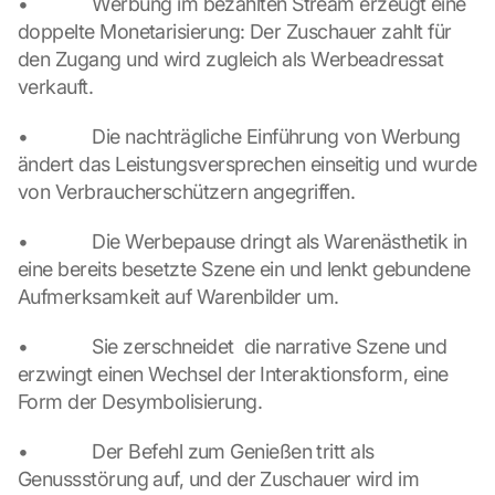
•             Werbung im bezahlten Stream erzeugt eine 
c
doppelte Monetarisierung: Der Zuschauer zahlt für 
r
e
den Zugang und wird zugleich als Werbeadressat 
e
verkauft.
n
, 
•             Die nachträgliche Einführung von Werbung 
y
ändert das Leistungsversprechen einseitig und wurde 
o
von Verbraucherschützern angegriffen.
u 
a
•             Die Werbepause dringt als Warenästhetik in 
g
r
eine bereits besetzte Szene ein und lenkt gebundene 
e
Aufmerksamkeit auf Warenbilder um.
e 
t
•             Sie zerschneidet  die narrative Szene und 
o 
erzwingt einen Wechsel der Interaktionsform, eine 
t
Form der Desymbolisierung.
h
e 
•             Der Befehl zum Genießen tritt als 
l
o
Genussstörung auf, und der Zuschauer wird im 