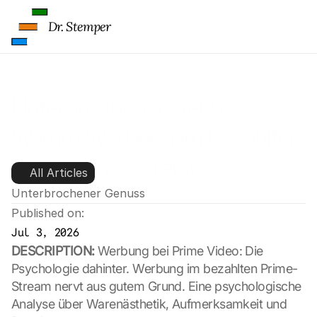
Dr. Stemper
Unterbrochener Genuss: 
Warum Werbung im bezahlten 
Stream uns so reizt
All Articles
Unterbrochener Genuss
Published on:
Jul 3, 2026
DESCRIPTION:
 Werbung bei Prime Video: Die 
Psychologie dahinter. Werbung im bezahlten Prime-
Stream nervt aus gutem Grund. Eine psychologische 
Analyse über Warenästhetik, Aufmerksamkeit und 