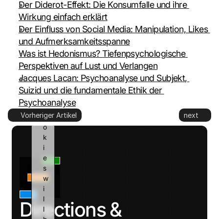
Der Diderot-Effekt: Die Konsumfalle und ihre 
o 
G
Wirkung einfach erklärt
o
Der Einfluss von Social Media: Manipulation, Likes 
o
und Aufmerksamkeitsspanne
g
Was ist Hedonismus? Tiefenpsychologische 
l
Perspektiven auf Lust und Verlangen
e 
a
Jacques Lacan: Psychoanalyse und Subjekt, 
n
Suizid und die fundamentale Ethik der 
d 
Psychoanalyse
c
Vorheriger Artikel
next
o
o
k
i
e
s 
w
i
l
Directions & 
l 