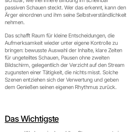
sichtbar, wie viel innere Bindung im scheinbar 
k
passiven Schauen steckt. Wer das erkennt, kann den 
i
Ärger einordnen und ihm seine Selbstverständlichkeit 
n
nehmen.
g 
o
Das schafft Raum für kleine Entscheidungen, die 
n 
t
Aufmerksamkeit wieder unter eigene Kontrolle zu 
h
bringen: bewusste Auswahl der Inhalte, klare Zeiten 
i
für ungeteiltes Schauen, Pausen ohne zweiten 
s 
Bildschirm, gelegentlich der Verzicht auf den Stream 
p
zugunsten einer Tätigkeit, die nichts misst. Solche 
r
o
Szenen entziehen sich der Verwertung und geben 
t
dem Genießen seinen eigenen Rhythmus zurück.
e
c
t
i
o
Das Wichtigste
n 
s