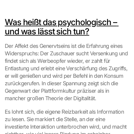
L
o
a
Was heißt das psychologisch – 
d 
und was lässt sich tun?
G
o
o
Der Affekt des Genervtseins ist die Erfahrung eines 
g
Widerspruchs: Der Zuschauer sucht Versenkung und 
l
findet sich als Werbeopfer wieder, er zahlt für 
e 
Entlastung und erlebt eine Verschärfung des Zugriffs, 
M
er will genießen und wird per Befehl in den Konsum 
a
p
zurückgerufen. In dieser Spannung zeigt sich die 
s
Gegenwart der Plattformkultur präziser als in 
:
mancher großen Theorie der Digitalität.
B
y 
Es lohnt sich, die eigene Reizbarkeit als Information 
c
zu lesen. Sie markiert die Stelle, an der eine 
l
i
investierte Interaktion unterbrochen wird, und macht 
c