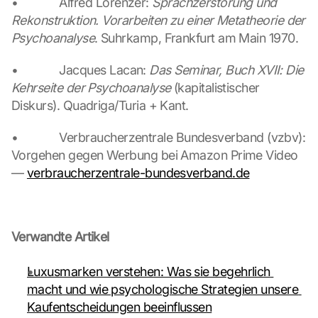
•             Alfred Lorenzer: 
Sprachzerstörung und 
a
Rekonstruktion. Vorarbeiten zu einer Metatheorie der 
t
Psychoanalyse
. Suhrkamp, Frankfurt am Main 1970.
a 
w
•             Jacques Lacan: 
Das Seminar, Buch XVII: Die 
i
l
Kehrseite der Psychoanalyse
 (kapitalistischer 
l 
Diskurs). Quadriga/Turia + Kant.
b
e 
•             Verbraucherzentrale Bundesverband (vzbv): 
t
Vorgehen gegen Werbung bei Amazon Prime Video 
r
— 
verbraucherzentrale-bundesverband.de
a
n
s
m
i
Verwandte Artikel
t
t
Luxusmarken verstehen: Was sie begehrlich 
e
macht und wie psychologische Strategien unsere 
d 
Kaufentscheidungen beeinflussen
t