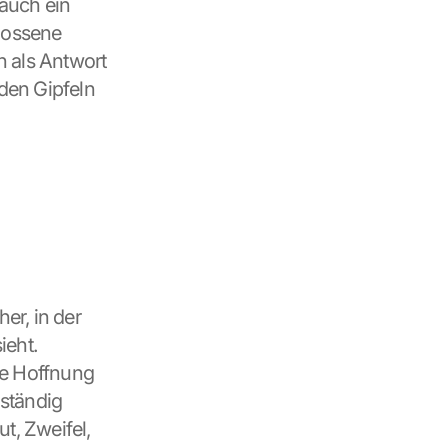
 auch ein 
ossene 
 als Antwort 
 den Gipfeln 
er, in der 
eht. 
e Hoffnung 
ständig 
, Zweifel, 