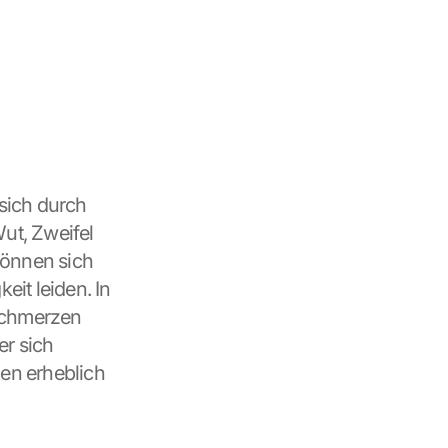
sich durch 
t, Zweifel 
önnen sich 
it leiden. In 
chmerzen 
r sich 
en erheblich 