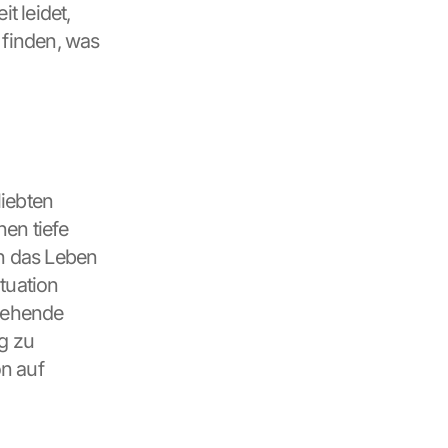
 leidet, 
finden, was 
iebten 
en tiefe 
 das Leben 
uation 
ehende 
g zu 
n auf 