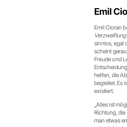
Emil Ci
Emil Cioran b
Verzweiflung
sinnlos, egal
scheint geraub
Freude und Le
Entscheidung 
helfen, die Ab
begleitet. Es 
existiert.
„Alles ist mög
Richtung, die
man etwas err