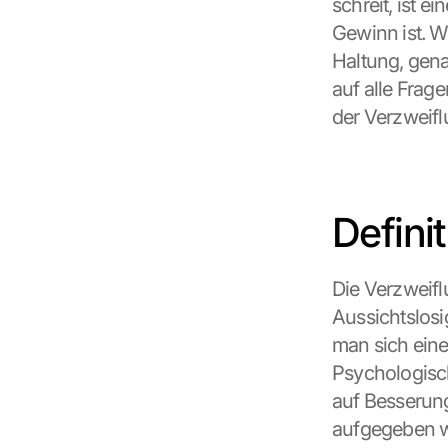
schreit, ist e
Gewinn ist. 
Haltung, gena
auf alle Frage
der Verzweifl
Defini
Die Verzweiflu
Aussichtslosig
man sich eine
Psychologisch
auf Besserung
aufgegeben wu