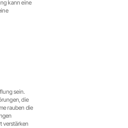
ng kann eine 
ine 
lung sein. 
rungen, die 
me rauben die 
ngen 
 verstärken 