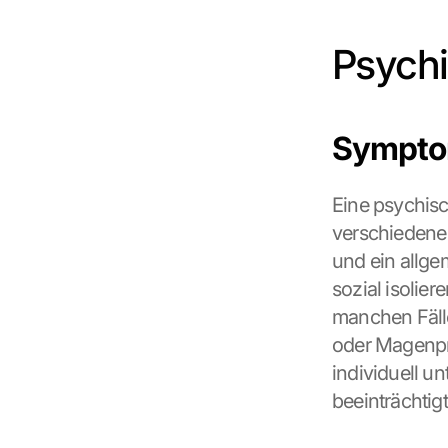
Psychi
Symptom
Eine psychisch
verschiedene 
und ein allge
sozial isolier
manchen Fäll
oder Magenpro
individuell u
beeinträchtigt