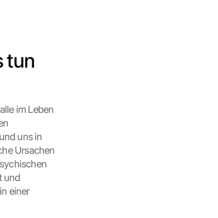
tun 
alle im Leben 
n 
nd uns in 
lche Ursachen 
psychischen 
 und 
n einer 