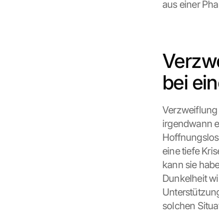
aus einer Pha
Verzwe
bei ei
Verzweiflung i
irgendwann ei
Hoffnungslosi
eine tiefe Kr
kann sie habe
Dunkelheit wi
Unterstützung
solchen Situa