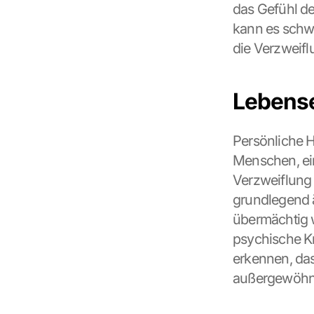
das Gefühl de
kann es schwe
die Verzweifl
Lebense
Persönliche H
Menschen, ein
Verzweiflung
grundlegend ä
übermächtig 
psychische Kr
erkennen, das
außergewöhnl