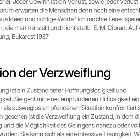
inerlei. Jeder Gewinn ist ein Verlust, sowie jeder Verlust
Warum erwarten die Menschen denn noch eine entschl
ue Ideen und richtige Worte? Ich möchte Feuer speien
n, die man mir stellt und nicht stellt.“ E. M. Cioran: Auf
ung, Bukarest 1937
tion der Verzweiflung
ng ist ein Zustand tiefer Hoffnungslosigkeit und 
keit. Sie geht mit einer empfundenen Hilflosigkeit einh
r als ausweglos empfundenen Situation konfrontiert si
 gesehen ist die Verzweiflung ein Zustand, in dem di
 und die Möglichkeit des Gelingens nahezu oder voll
rden. Sie kann sich als eine intensive Traurigkeit, Wut