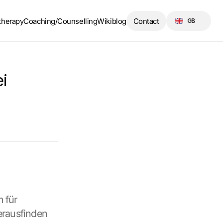
Select Language
therapy
Coaching/Counselling
Wikiblog
Contact
GB
 
 für 
erausfinden 