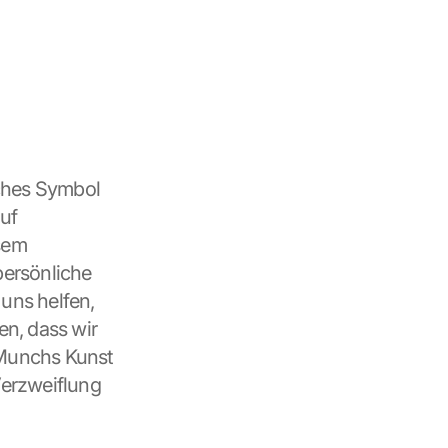
ches Symbol 
uf 
sem 
ersönliche 
uns helfen, 
n, dass wir 
 Munchs Kunst 
Verzweiflung 