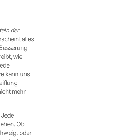
eln der 
scheint alles 
 Besserung 
ibt, wie 
ede 
ve kann uns 
iflung 
icht mehr 
 Jede 
iehen. Ob 
hweigt oder 