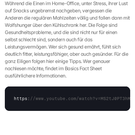
Während die Einen im Home-Office, unter Stress, ihrer Lust 
u
auf Snacks ungebremst nachgeben, vergessen die 
f 
Anderen die regulären Mahlzeiten völlig und fallen dann mit 
d
Wolfshunger über den Kühlschrank her. Die Folge sind 
i
e
Gesundheitsprobleme, und die sind nicht nur für einen 
s
selbst schlecht sind, sondern auch für das 
e
Leistungsvermögen. Wer sich gesund ernährt, fühlt sich 
n 
deutlich fitter, leistungsfähiger, aber auch gesünder. Für die 
S
ganz Eiligen folgen hier einige Tipps. Wer genauer 
c
nachlesen möchte, findet im Basics Fact Sheet 
h
ausführlichere Informationen.
u
t
z
s
https
:
//www.youtube.com/watch?v=MS2tJ0PT3hM&
c
h
i
r
m 
s