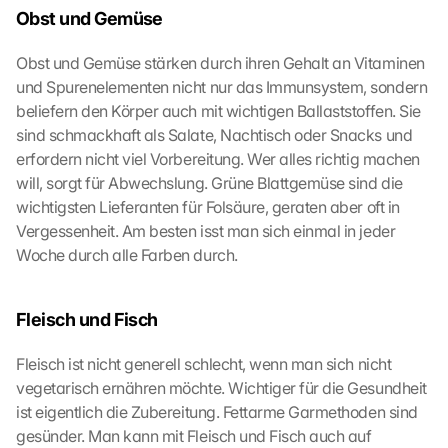
Obst und Gemüse
i 
w
Obst und Gemüse stärken durch ihren Gehalt an Vitaminen 
e
r
und Spurenelementen nicht nur das Immunsystem, sondern 
d
beliefern den Körper auch mit wichtigen Ballaststoffen. Sie 
e
sind schmackhaft als Salate, Nachtisch oder Snacks und 
n 
erfordern nicht viel Vorbereitung. Wer alles richtig machen 
D
will, sorgt für Abwechslung. Grüne Blattgemüse sind die 
a
wichtigsten Lieferanten für Folsäure, geraten aber oft in 
t
Vergessenheit. Am besten isst man sich einmal in jeder 
e
n 
Woche durch alle Farben durch.
a
n 
G
Fleisch und Fisch
o
o
Fleisch ist nicht generell schlecht, wenn man sich nicht 
g
vegetarisch ernähren möchte. Wichtiger für die Gesundheit 
l
ist eigentlich die Zubereitung. Fettarme Garmethoden sind 
e 
gesünder. Man kann mit Fleisch und Fisch auch auf 
ü