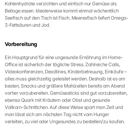
Kohlenhydrate verzichten und einfach nur Gemüse als 
b
e
Beilage essen. Idealerweise kommt einmal wöchentlich 
r
Seefisch auf den Tisch ist Fisch. Meeresfisch liefert Omega-
t
3-Fettsäuren und Jod.
r
a
g
Vorbereitung
e
n 
Ein Hauptgrund für eine ungesunde Ernährung im Home-
u
Office ist sicherlich der tägliche Stress. Zahlreiche Calls, 
n
Videokonferenzen, Deadlines, Kinderbetreuung, Einkäufe – 
d 
alles muss gleichzeitig geleistet werden. Deshalb ist es am 
C
o
besten, Snacks und größere Mahlzeiten bereits am Abend 
o
vorher vorzubereiten. Gemüsesticks sind gut vorzubereiten, 
k
ebenso Quark mit Kräutern oder Obst und gesunde 
i
Vollkorn-Schnittchen. Auf diese Weise spart man Zeit und 
e
man lässt sich am nächsten Tag nicht vom Hunger 
s 
verleiten, zu viel oder Ungesundes zu bestellen/zu kaufen.
g
e