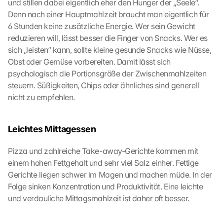
und stillen dabei eigentlich eher den Hunger der „Seele“. 
o
o
Denn nach einer Hauptmahlzeit braucht man eigentlich für 
g
6 Stunden keine zusätzliche Energie. Wer sein Gewicht 
l
reduzieren will, lässt besser die Finger von Snacks. Wer es 
e 
sich „leisten“ kann, sollte kleine gesunde Snacks wie Nüsse, 
M
Obst oder Gemüse vorbereiten. Damit lässt sich 
a
psychologisch die Portionsgröße der Zwischenmahlzeiten 
p
steuern. Süßigkeiten, Chips oder ähnliches sind generell 
s
-
nicht zu empfehlen.
K
a
r
Leichtes Mittagessen
t
e 
Pizza und zahlreiche Take-away-Gerichte kommen mit 
z
einem hohen Fettgehalt und sehr viel Salz einher. Fettige 
u
Gerichte liegen schwer im Magen und machen müde. In der 
. 
Folge sinken Konzentration und Produktivität. Eine leichte 
D
und verdauliche Mittagsmahlzeit ist daher oft besser.
a
b
e