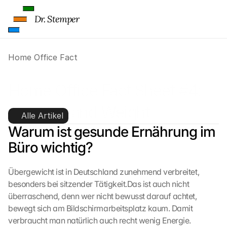
r
t
Dr. Stemper
e 
l
a
d
Home Office Fact
e
n
Home Office Fact Sheet #4: 
:
D
Nutrition and Weight
u
Alle Artikel
r
Warum ist gesunde Ernährung im 
c
h 
Büro wichtig?
K
l
Übergewicht ist in Deutschland zunehmend verbreitet, 
i
besonders bei sitzender Tätigkeit.Das ist auch nicht 
c
k
überraschend, denn wer nicht bewusst darauf achtet, 
e
bewegt sich am Bildschirmarbeitsplatz kaum. Damit 
n 
verbraucht man natürlich auch recht wenig Energie. 
a