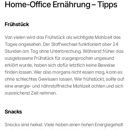
Home-Office Ernährung – Tipps
t
i
m
m
Frühstück
e
n 
Von vielen wird das Frühstück als wichtigste Mahlzeit des 
S
Tages angesehen. Der Stoffwechsel funktioniert aber 24 
i
Stunden am Tag ohne Unterbrechung. Während früher das 
e 
ausgelassene Frühstück für ausgesprochen ungesund 
d
erklärt wurde, haben sich dafür letztlich keine Beweise 
e
m 
finden lassen. Wer also morgens nicht essen mag, kann es 
L
ohne schlechtes Gewissen lassen. Wer frühstückt, sollte auf 
a
eine energie- und nährstoffreiche Mahlzeit achten und sich 
d
ausreichend Zeit nehmen.
e
n 
d
Snacks
e
r 
Snacks sind heikel. Viele haben einen hohen Energiegehalt 
G