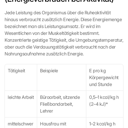
s
c
Jede Leistung des Organismus über die Ruheaktivität 
h
hinaus verbraucht zusätzlich Energie. Diese Energiemenge 
i
bezeichnet man als Leistungsumsatz. Er wird im 
r
Wesentlichen von der Muskeltätigkeit bestimmt. 
m 
Konzentrierte geistige Tätigkeit, die Umgebungstemperatur, 
s
t
aber auch die Verdauungstätigkeit verbraucht nach der 
i
Nahrungsaufnahme zusätzlich Energie.
m
m
e
Tätigkeit
Beispiele
E pro kg 
n 
Körpergewicht 
S
und Stunde
i
e 
leichte Arbeit
Büroarbeit, sitzende 
0,5–1 kcal/kg h 
d
Fließbandarbeit, 
(2–4 kJ)*
e
Lehrer
m 
L
mittelschwer
Hausfrau mit 
1–2 kcal/kg h 
a