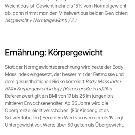
M
Weicht das Ist-Gewicht mehr als 15% vom Normalgewicht 
a
ab, dann nimmt man den Mittelwert aus beiden Gewichten:
p
(Istgewicht + Normalgewicht) / 2 )
s
-
K
a
r
Ernährung: Körpergewicht
t
e 
l
Statt der Normgewichtsberechnung wird heute der Body 
a
Mass Index eingesetzt, der besser mit der Fettmasse und 
d
dem gesundheitlichen Risiko korreliert.
Body Mass Index 
e
BMI= Körpergewicht in kg / (Körpergröße in m)2
Als 
n
Referenzwert gilt ein BMI von 19 bis 25 im jungen bis 
:
mittleren Erwachsenenalter. Ab 35 Jahre wird die 
D
u
Obergrenze leicht verschoben. (Für Kinder gibt es 
r
Sollwerttabellen.) Bei einem Wert von weniger als 19 liegt 
c
Untergewicht vor, Werte über 30 gelten als Übergewicht.
h 
K