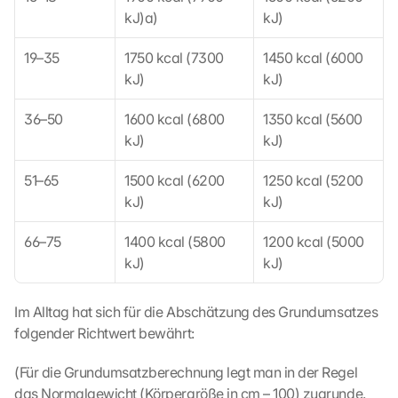
kJ)a)
kJ)
19–35
1750 kcal (7300 
1450 kcal (6000 
kJ)
kJ)
36–50
1600 kcal (6800 
1350 kcal (5600 
kJ)
kJ)
51–65
1500 kcal (6200 
1250 kcal (5200 
kJ)
kJ)
66–75
1400 kcal (5800 
1200 kcal (5000 
kJ)
kJ)
G
Im Alltag hat sich für die Abschätzung des Grundumsatzes 
o
o
folgender Richtwert bewährt:
g
l
(Für die Grundumsatzberechnung legt man in der Regel 
e 
das Normalgewicht (Körpergröße in cm – 100) zugrunde. 