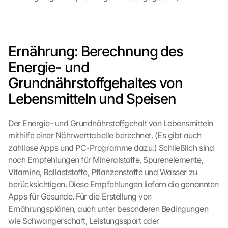
o
k
i
e
s 
Ernährung: Berechnung des 
g
Energie- und 
e
s
Grundnährstoffgehaltes von 
e
Lebensmitteln und Speisen
t
z
t
Der Energie- und Grundnährstoffgehalt von Lebensmitteln 
. 
mithilfe einer Nährwerttabelle berechnet. (Es gibt auch 
G
zahllose Apps und PC-Programme dazu.) Schließlich sind 
o
noch Empfehlungen für Mineralstoffe, Spurenelemente, 
o
Vitamine, Ballaststoffe, Pflanzenstoffe und Wasser zu 
g
berücksichtigen. Diese Empfehlungen liefern die genannten 
l
Apps für Gesunde. Für die Erstellung von 
e 
k
Ernährungsplänen, auch unter besonderen Bedingungen 
a
wie Schwangerschaft, Leistungssport oder 
n