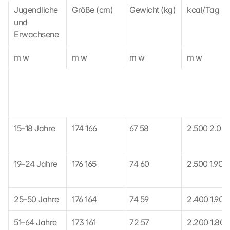
Jugendliche 
Größe (cm)
Gewicht (kg)
kcal/Tag
z
und 
u
. 
Erwachsene
D
a
m w
m w
m w
m w
b
e
i 
w
e
r
15–18 Jahre
174 166
67 58
2.500 2.00
d
e
n 
D
19–24 Jahre
176 165
74 60
2.500 1.900
a
t
e
25–50 Jahre
176 164
74 59
2.400 1.900
n 
a
51–64 Jahre
173 161
72 57
2.200 1.800
n 