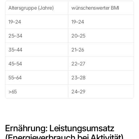
l
Altersgruppe (Jahre)
wünschenswerter BMI
i
c
19–24
19–24
k
e
25–34
20–25
n 
a
35–44
21–26
u
f 
45–54
22–27
d
i
55–64
23–28
e
s
>65
e
24–29
n 
S
c
h
u
Ernährung: Leistungsumsatz 
t
(Energieverbrauch bei Aktivität)
z