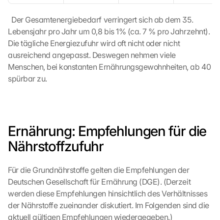
G
o
  Der Gesamtenergiebedarf verringert sich ab dem 35. 
o
Lebensjahr pro Jahr um 0,8 bis 1% (ca. 7 % pro Jahrzehnt). 
g
Die tägliche Energiezufuhr wird oft nicht oder nicht 
l
ausreichend angepasst. Deswegen nehmen viele 
e 
Menschen, bei konstanten Ernährungsgewohnheiten, ab 40 
ü
spürbar zu.
b
e
r
t
r
Ernährung: Empfehlungen für die 
a
g
Nährstoffzufuhr
e
n 
Für die Grundnährstoffe gelten die Empfehlungen der 
u
Deutschen Gesellschaft für Ernährung (DGE). (Derzeit 
n
d 
werden diese Empfehlungen hinsichtlich des Verhältnisses 
C
der Nährstoffe zueinander diskutiert. Im Folgenden sind die 
o
aktuell gültigen Empfehlungen wiedergegeben.)