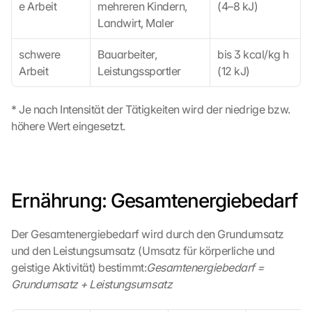
d
e Arbeit
mehreren Kindern, 
(4–8 kJ)
e
Landwirt, Maler
n 
d
schwere 
Bauarbeiter, 
bis 3 kcal/kg h 
e
Arbeit
Leistungssportler
(12 kJ)
r 
G
o
* Je nach Intensität der Tätigkeiten wird der niedrige bzw. 
o
höhere Wert eingesetzt.
g
l
e 
M
Ernährung: Gesamtenergiebedarf
a
p
s
Der Gesamtenergiebedarf wird durch den Grundumsatz 
-
und den Leistungsumsatz (Umsatz für körperliche und 
K
geistige Aktivität) bestimmt:
Gesamtenergiebedarf = 
a
r
Grundumsatz + Leistungsumsatz
t
e 