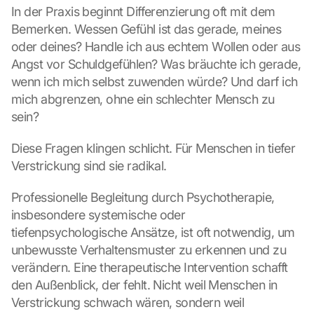
In der Praxis beginnt Differenzierung oft mit dem 
h
u
Bemerken. Wessen Gefühl ist das gerade, meines 
t
oder deines? Handle ich aus echtem Wollen oder aus 
z
Angst vor Schuldgefühlen? Was bräuchte ich gerade, 
s
wenn ich mich selbst zuwenden würde? Und darf ich 
c
mich abgrenzen, ohne ein schlechter Mensch zu 
h
i
sein?
r
m 
Diese Fragen klingen schlicht. Für Menschen in tiefer 
s
Verstrickung sind sie radikal.
t
i
Professionelle Begleitung durch Psychotherapie, 
m
insbesondere systemische oder 
m
tiefenpsychologische Ansätze, ist oft notwendig, um 
e
n 
unbewusste Verhaltensmuster zu erkennen und zu 
S
verändern. Eine therapeutische Intervention schafft 
i
den Außenblick, der fehlt. Nicht weil Menschen in 
e 
Verstrickung schwach wären, sondern weil 
d