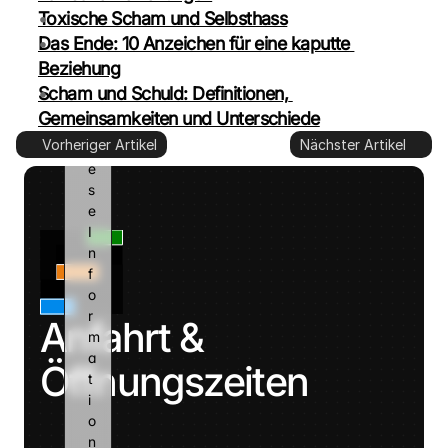
l
Toxische Scham und Selbsthass
e 
Das Ende: 10 Anzeichen für eine kaputte 
k
a
Beziehung
n
Scham und Schuld: Definitionen, 
n 
Gemeinsamkeiten und Unterschiede
d
Vorheriger Artikel
Nächster Artikel
i
e
s
e 
I
n
f
o
r
Anfahrt & 
m
a
Öffnungszeiten
t
i
o
n