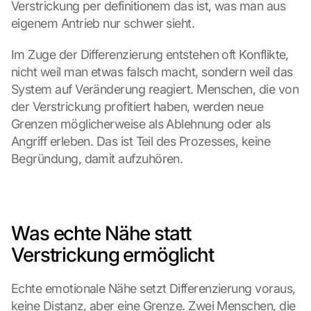
Verstrickung per definitionem das ist, was man aus 
e
m 
eigenem Antrieb nur schwer sieht.
L
a
Im Zuge der Differenzierung entstehen oft Konflikte, 
d
nicht weil man etwas falsch macht, sondern weil das 
e
System auf Veränderung reagiert. Menschen, die von 
n 
der Verstrickung profitiert haben, werden neue 
d
e
Grenzen möglicherweise als Ablehnung oder als 
r 
Angriff erleben. Das ist Teil des Prozesses, keine 
G
Begründung, damit aufzuhören.
o
o
g
l
e 
Was echte Nähe statt 
M
Verstrickung ermöglicht
a
p
s
Echte emotionale Nähe setzt Differenzierung voraus, 
-
keine Distanz, aber eine Grenze. Zwei Menschen, die 