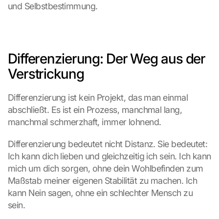
u
und Selbstbestimmung.
r
c
h 
K
l
Differenzierung: Der Weg aus der 
i
Verstrickung
c
k
e
Differenzierung ist kein Projekt, das man einmal 
n 
abschließt. Es ist ein Prozess, manchmal lang, 
a
manchmal schmerzhaft, immer lohnend.
u
f 
Differenzierung bedeutet nicht Distanz. Sie bedeutet: 
d
i
Ich kann dich lieben und gleichzeitig ich sein. Ich kann 
e
mich um dich sorgen, ohne dein Wohlbefinden zum 
s
Maßstab meiner eigenen Stabilität zu machen. Ich 
e
kann Nein sagen, ohne ein schlechter Mensch zu 
n 
sein.
S
c