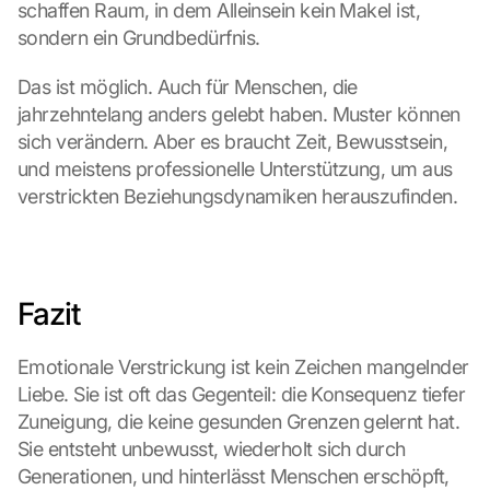
schaffen Raum, in dem Alleinsein kein Makel ist, 
e
sondern ein Grundbedürfnis.
n 
a
Das ist möglich. Auch für Menschen, die 
n 
G
jahrzehntelang anders gelebt haben. Muster können 
o
sich verändern. Aber es braucht Zeit, Bewusstsein, 
o
und meistens professionelle Unterstützung, um aus 
g
verstrickten Beziehungsdynamiken herauszufinden.
l
e 
ü
b
e
Fazit
r
t
r
Emotionale Verstrickung ist kein Zeichen mangelnder 
a
Liebe. Sie ist oft das Gegenteil: die Konsequenz tiefer 
g
Zuneigung, die keine gesunden Grenzen gelernt hat. 
e
Sie entsteht unbewusst, wiederholt sich durch 
n 
Generationen, und hinterlässt Menschen erschöpft, 
u