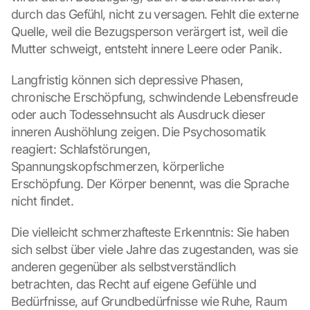
o
durch das Gefühl, nicht zu versagen. Fehlt die externe 
g
Quelle, weil die Bezugsperson verärgert ist, weil die 
l
Mutter schweigt, entsteht innere Leere oder Panik.
e 
M
a
Langfristig können sich depressive Phasen, 
p
chronische Erschöpfung, schwindende Lebensfreude 
s
oder auch Todessehnsucht als Ausdruck dieser 
-
inneren Aushöhlung zeigen. Die Psychosomatik 
K
reagiert: Schlafstörungen, 
a
Spannungskopfschmerzen, körperliche 
r
t
Erschöpfung. Der Körper benennt, was die Sprache 
e 
nicht findet.
l
a
Die vielleicht schmerzhafteste Erkenntnis: Sie haben 
d
sich selbst über viele Jahre das zugestanden, was sie 
e
anderen gegenüber als selbstverständlich 
n
:
betrachten, das Recht auf eigene Gefühle und 
D
Bedürfnisse, auf Grundbedürfnisse wie Ruhe, Raum 