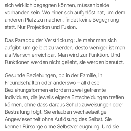
K
sich wirklich begegnen können, müssen beide 
a
vorhanden sein. Wo einer sich aufgelöst hat, um dem 
r
t
anderen Platz zu machen, findet keine Begegnung 
e 
statt. Nur Projektion und Fusion.
z
u
Das Paradox der Verstrickung: Je mehr man sich 
. 
aufgibt, um geliebt zu werden, desto weniger ist man 
D
als Mensch erreichbar. Man wird zur Funktion. Und 
a
Funktionen werden nicht geliebt, sie werden benutzt.
b
e
i 
Gesunde Beziehungen, ob in der Familie, in 
w
Freundschaften oder anderswo – all diese 
e
Beziehungsformen erfordern zwei getrennte 
r
Individuen, die jeweils eigene Entscheidungen treffen 
d
können, ohne dass daraus Schuldzuweisungen oder 
e
n 
Bestrafung folgt. Sie erlauben wechselseitige 
D
Angewiesenheit ohne Auflösung des Selbst. Sie 
a
kennen Fürsorge ohne Selbstverleugnung. Und sie 
t