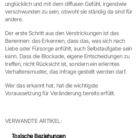
n
unglücklich und mit dem diffusen Gefühl, irgendwie 
d 
verschwunden zu sein, obwohl sie ständig da sind für 
C
andere.
o
o
Der erste Schritt aus den Verstrickungen ist das 
k
Benennen: das Erkennen, dass das, was sich nach 
i
e
Liebe oder Fürsorge anfühlt, auch Selbstaufgabe sein 
s 
kann. Dass die Blockade, eigene Entscheidungen zu 
g
treffen, nicht Rücksicht ist, sondern ein erlerntes 
e
Verhaltensmuster, das infrage gestellt werden darf.
s
e
Wer das erkannt hat, hat die wichtigste 
t
Voraussetzung für Veränderung bereits erfüllt.
z
t
. 
G
o
VERWANDTE ARTIKEL:
o
g
Toxische Beziehungen