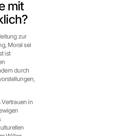
 mit 
klich?
eitung zur 
g, Moral sei 
 ist 
n 
ndern durch 
orstellungen, 
Vertrauen in 
 ewigen 
 
lturellen 