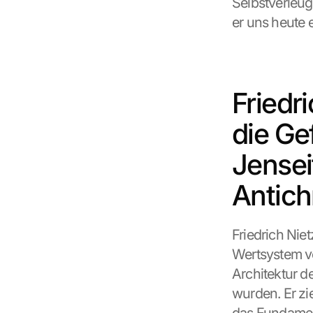
Selbstverleug
er uns heute e
Friedr
die Ge
Jensei
Antich
Friedrich Nie
Wertsystem vo
Architektur d
wurden. Er zi