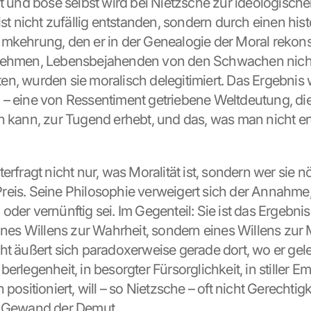
t und böse selbst wird bei Nietzsche zur ideologischen
ist nicht zufällig entstanden, sondern durch einen hist
mkehrung, den er in der Genealogie der Moral rekonstru
nehmen, Lebensbejahenden von den Schwachen nicht 
n, wurden sie moralisch delegitimiert. Das Ergebnis w
– eine von Ressentiment getriebene Weltdeutung, die
n kann, zur Tugend erhebt, und das, was man nicht ert
erfragt nicht nur, was Moralität ist, sondern wer sie nö
eis. Seine Philosophie verweigert sich der Annahme,
der vernünftig sei. Im Gegenteil: Sie ist das Ergebnis 
eines Willens zur Wahrheit, sondern eines Willens zur 
ht äußert sich paradoxerweise gerade dort, wo er geleu
erlegenheit, in besorgter Fürsorglichkeit, in stiller E
 positioniert, will – so Nietzsche – oft nicht Gerechtigk
m Gewand der Demut.