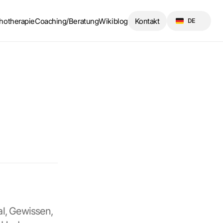
Select Language
hotherapie
Coaching/Beratung
Wikiblog
Kontakt
DE
l, Gewissen, 