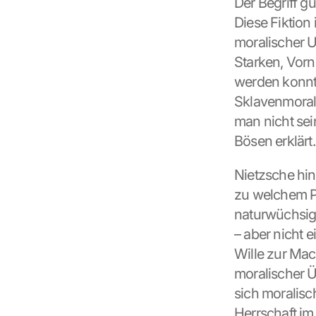
Der Begriff gu
Diese Fiktion 
moralischer U
Starken, Vor
werden konnte
Sklavenmoral 
man nicht sei
Bösen erklärt.
Nietzsche hint
zu welchem Pr
naturwüchsig o
– aber nicht 
Wille zur Mac
moralischer Üb
sich moralisch
Herrschaft i