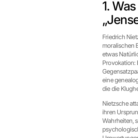
1. Was
„Jense
Friedrich Nie
moralischen Be
etwas Natürlic
Provokation: 
Gegensatzpaar
eine genealog
die die Klughe
Nietzsche att
ihren Ursprun
Wahrheiten, s
psychologisch