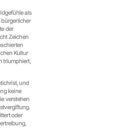
ldgefühle als 
bürgerlicher 
e der 
icht Zeichen 
chierten 
chen Kultur 
triumphiert, 
christ, und 
ng keine 
e verstehen 
tvergiftung. 
tert oder 
rtreibung, 