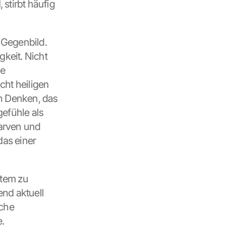
tirbt häufig 
 Gegenbild. 
keit. Nicht 
e 
ht heiligen 
n Denken, das 
efühle als 
arven und 
as einer 
tem zu 
nd aktuell 
che 
.