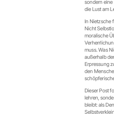
sondern eine 
die Lust am L
In Nietzsche f
Nicht Selbstlo
moralische Übe
Verherrlichun
muss. Was Nie
außerhalb der
Erpressung zu
den Menschen 
schöpferische
Dieser Post f
lehren, sonde
bleibt: als D
Selbstverklei