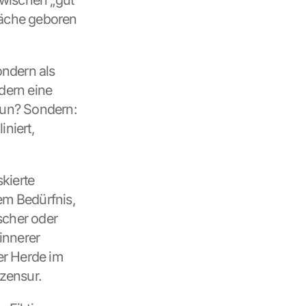
wischen „gut“ 
wäche geboren 
ndern als 
dern eine 
tun? Sondern: 
niert, 
ierte 
em Bedürfnis, 
cher oder 
innerer 
r Herde im 
tzensur.