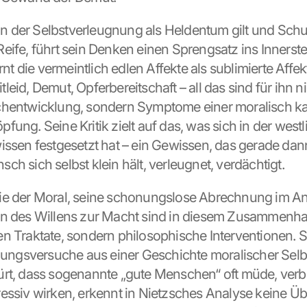
, in der Selbstverleugnung als Heldentum gilt und Schu
eife, führt sein Denken einen Sprengsatz ins Innerste 
arnt die vermeintlich edlen Affekte als sublimierte Affekt
eid, Demut, Opferbereitschaft – all das sind für ihn n
chentwicklung, sondern Symptome einer moralisch kas
ung. Seine Kritik zielt auf das, was sich in der westli
issen festgesetzt hat – ein Gewissen, das gerade dann 
ch sich selbst klein hält, verleugnet, verdächtigt.
e der Moral, seine schonungslose Abrechnung im Anti
on des Willens zur Macht sind in diesem Zusammenha
n Traktate, sondern philosophische Interventionen. Si
eiungsversuche aus einer Geschichte moralischer Selbs
rt, dass sogenannte „gute Menschen“ oft müde, verbit
essiv wirken, erkennt in Nietzsches Analyse keine Übe