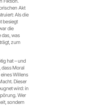
 Fiktion. 
orischen Akt 
iert: Als die 
besiegt 
ar die 
 das, was 
rägt, zum 
tig hat – und 
 dass Moral 
eines Willens 
Macht. Dieser 
gnet wird: in 
mpörung. Wer 
eit, sondern 