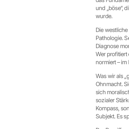
das Fundament
und „böse“, d
wurde.
Die westliche 
Pathologie. S
Diagnose mora
Wer profitiert
normiert – i
Was wir als „
Ohnmacht. Sie
sich moralisc
sozialer Stärk
Kompass, sond
Subjekt. Es s