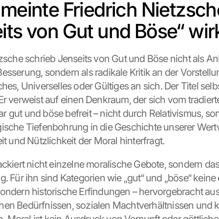
 meinte Friedrich Nietzsche
its von Gut und Böse“ wir
tzsche schrieb Jenseits von Gut und Böse nicht als Anl
sserung, sondern als radikale Kritik an der Vorstellun
hes, Universelles oder Gültiges an sich. Der Titel selbst
Er verweist auf einen Denkraum, der sich vom tradierte
 gut und böse befreit – nicht durch Relativismus, so
ische Tiefenbohrung in die Geschichte unserer Wertv
it und Nützlichkeit der Moral hinterfragt.
ackiert nicht einzelne moralische Gebote, sondern das 
g. Für ihn sind Kategorien wie „gut“ und „böse“ keine
ondern historische Erfindungen – hervorgebracht aus
en Bedürfnissen, sozialen Machtverhältnissen und ku