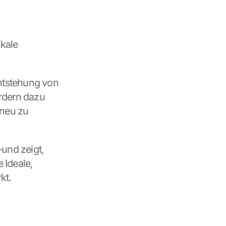
kale 
ntstehung von 
rdern dazu 
neu zu 
und zeigt, 
Ideale, 
kt.