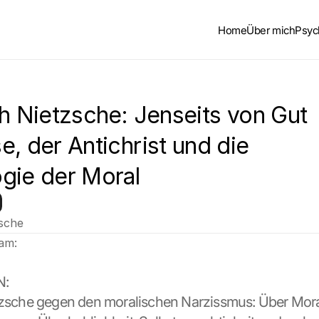
Home
Über mich
Psyc
h Nietzsche: Jenseits von Gut 
, der Antichrist und die 
gie der Moral
zsche
 am:
N:
tzsche gegen den moralischen Narzissmus: Über Mora