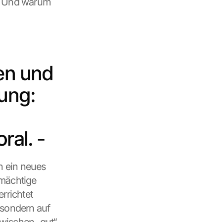
. Und warum 
en und 
ng: 
ral. -
h ein neues 
mächtige 
richtet 
sondern auf 