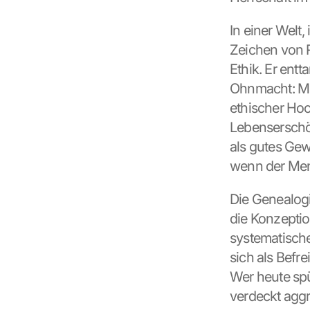
In einer Welt
Zeichen von R
Ethik. Er entt
Ohnmacht: Mitl
ethischer Ho
Lebenserschöpf
als gutes Gew
wenn der Mens
Die Genealogi
die Konzepti
systematische
sich als Befr
Wer heute spü
verdeckt aggr