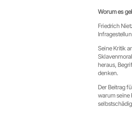
Worum es geh
Friedrich Niet
Infragestellu
Seine Kritik 
Sklavenmoral 
heraus, Begri
denken.
Der Beitrag f
warum seine P
selbstschädig