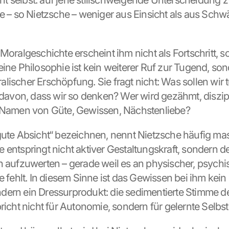
 selbst: auf jene stillschweigende Unterscheidung z
ie – so Nietzsche – weniger aus Einsicht als aus Sch
Moralgeschichte erscheint ihm nicht als Fortschritt, so
eine Philosophie ist kein weiterer Ruf zur Tugend, son
lischer Erschöpfung. Sie fragt nicht: Was sollen wir 
 davon, dass wir so denken? Wer wird gezähmt, diszipli
m Namen von Güte, Gewissen, Nächstenliebe?
gute Absicht“ bezeichnen, nennt Nietzsche häufig mask
 entspringt nicht aktiver Gestaltungskraft, sondern d
h aufzuwerten – gerade weil es an physischer, psychis
e fehlt. In diesem Sinne ist das Gewissen bei ihm kein 
ern ein Dressurprodukt: die sedimentierte Stimme de
pricht nicht für Autonomie, sondern für gelernte Selbs