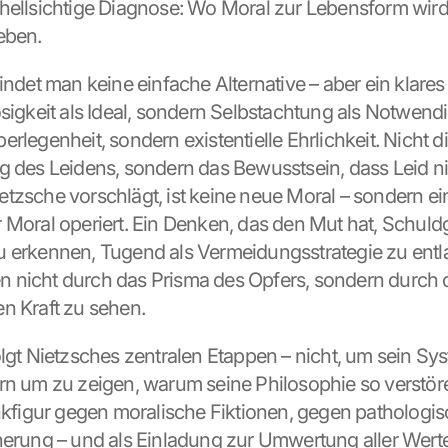
hellsichtige Diagnose: Wo Moral zur Lebensform wird, s
eben.
indet man keine einfache Alternative – aber ein klares
sigkeit als Ideal, sondern Selbstachtung als Notwendig
rlegenheit, sondern existentielle Ehrlichkeit. Nicht di
g des Leidens, sondern das Bewusstsein, dass Leid nic
tzsche vorschlägt, ist keine neue Moral – sondern ei
 Moral operiert. Ein Denken, das den Mut hat, Schuldg
 erkennen, Tugend als Vermeidungsstrategie zu entl
nicht durch das Prisma des Opfers, sondern durch d
n Kraft zu sehen.
olgt Nietzsches zentralen Etappen – nicht, um sein Sys
rn um zu zeigen, warum seine Philosophie so verstöre
enkfigur gegen moralische Fiktionen, gegen pathologis
nerung – und als Einladung zur Umwertung aller Werte