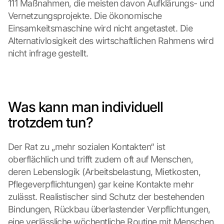
111 Maßnahmen, die meisten davon Aufklärungs- und 
Vernetzungsprojekte. Die ökonomische 
Einsamkeitsmaschine wird nicht angetastet. Die 
Alternativlosigkeit des wirtschaftlichen Rahmens wird 
nicht infrage gestellt.
Was kann man individuell 
trotzdem tun?
L
Der Rat zu „mehr sozialen Kontakten“ ist 
o
oberflächlich und trifft zudem oft auf Menschen, 
a
deren Lebenslogik (Arbeitsbelastung, Mietkosten, 
d 
G
Pflegeverpflichtungen) gar keine Kontakte mehr 
o
zulässt. Realistischer sind Schutz der bestehenden 
o
Bindungen, Rückbau überlastender Verpflichtungen, 
g
eine verlässliche wöchentliche Routine mit Menschen. 