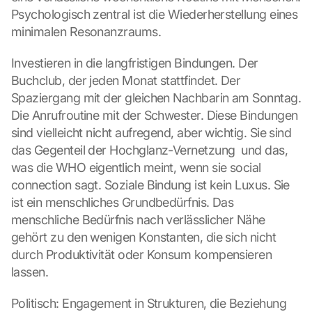
l
Psychologisch zentral ist die Wiederherstellung eines 
e 
M
minimalen Resonanzraums.
a
p
Investieren in die langfristigen Bindungen. Der 
s
Buchclub, der jeden Monat stattfindet. Der 
:
Spaziergang mit der gleichen Nachbarin am Sonntag. 
B
Die Anrufroutine mit der Schwester. Diese Bindungen 
y 
sind vielleicht nicht aufregend, aber wichtig. Sie sind 
c
l
das Gegenteil der Hochglanz-Vernetzung  und das, 
i
was die WHO eigentlich meint, wenn sie social 
c
connection sagt. Soziale Bindung ist kein Luxus. Sie 
k
ist ein menschliches Grundbedürfnis. Das 
i
menschliche Bedürfnis nach verlässlicher Nähe 
n
g 
gehört zu den wenigen Konstanten, die sich nicht 
o
durch Produktivität oder Konsum kompensieren 
n 
lassen.
t
h
Politisch: Engagement in Strukturen, die Beziehung 
i