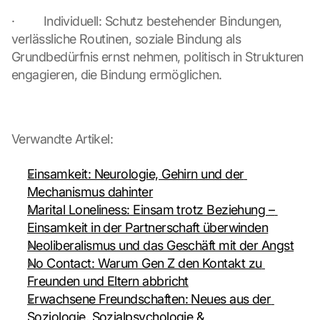
t
·         Individuell: Schutz bestehender Bindungen, 
r
verlässliche Routinen, soziale Bindung als 
a
Grundbedürfnis ernst nehmen, politisch in Strukturen 
n
s
engagieren, die Bindung ermöglichen.
m
i
t
t
Verwandte Artikel:
e
d 
Einsamkeit: Neurologie, Gehirn und der 
t
Mechanismus dahinter
o 
G
Marital Loneliness: Einsam trotz Beziehung – 
o
Einsamkeit in der Partnerschaft überwinden
o
Neoliberalismus und das Geschäft mit der Angst
g
No Contact: Warum Gen Z den Kontakt zu 
l
Freunden und Eltern abbricht
e 
a
Erwachsene Freundschaften: Neues aus der 
n
Soziologie, Sozialpsychologie & 