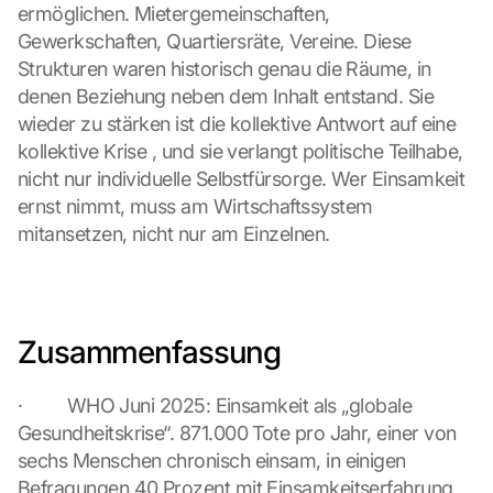
ermöglichen. Mietergemeinschaften, 
s 
Gewerkschaften, Quartiersräte, Vereine. Diese 
p
r
Strukturen waren historisch genau die Räume, in 
o
denen Beziehung neben dem Inhalt entstand. Sie 
t
wieder zu stärken ist die kollektive Antwort auf eine 
e
kollektive Krise , und sie verlangt politische Teilhabe, 
c
nicht nur individuelle Selbstfürsorge. Wer Einsamkeit 
t
i
ernst nimmt, muss am Wirtschaftssystem 
o
mitansetzen, nicht nur am Einzelnen.
n 
s
c
r
e
Zusammenfassung
e
n
·         WHO Juni 2025: Einsamkeit als „globale 
, 
Gesundheitskrise“. 871.000 Tote pro Jahr, einer von 
y
o
sechs Menschen chronisch einsam, in einigen 
u 
Befragungen 40 Prozent mit Einsamkeitserfahrung 