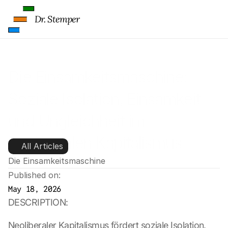
Dr. Stemper
Die Einsamkeitsmaschine: 
Soziale Isolation, Einsamkeit 
und Ungleichheit im 
neoliberalen Kapitalismus
All Articles
Die Einsamkeitsmaschine
Published on:
May 18, 2026
DESCRIPTION:
Neoliberaler Kapitalismus fördert soziale Isolation, 