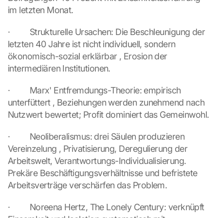
a
im letzten Monat.
g
r
·         Strukturelle Ursachen: Die Beschleunigung der 
e
letzten 40 Jahre ist nicht individuell, sondern 
e 
t
ökonomisch-sozial erklärbar , Erosion der 
o 
intermediären Institutionen.
t
h
·         Marx' Entfremdungs-Theorie: empirisch 
e 
unterfüttert , Beziehungen werden zunehmend nach 
l
Nutzwert bewertet; Profit dominiert das Gemeinwohl.
o
a
·         Neoliberalismus: drei Säulen produzieren 
d
i
Vereinzelung , Privatisierung, Deregulierung der 
n
Arbeitswelt, Verantwortungs-Individualisierung. 
g 
Prekäre Beschäftigungsverhältnisse und befristete 
o
Arbeitsverträge verschärfen das Problem.
f 
t
·         Noreena Hertz, The Lonely Century: verknüpft 
h