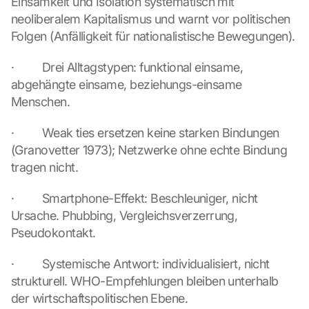
Einsamkeit und Isolation systematisch mit 
e 
G
neoliberalem Kapitalismus und warnt vor politischen 
o
Folgen (Anfälligkeit für nationalistische Bewegungen).
o
g
·         Drei Alltagstypen: funktional einsame, 
l
abgehängte einsame, beziehungs-einsame 
e 
Menschen.
M
a
p
·         Weak ties ersetzen keine starken Bindungen 
s
(Granovetter 1973); Netzwerke ohne echte Bindung 
. 
tragen nicht.
D
a
·         Smartphone-Effekt: Beschleuniger, nicht 
t
Ursache. Phubbing, Vergleichsverzerrung, 
a 
Pseudokontakt.
w
i
l
·         Systemische Antwort: individualisiert, nicht 
l 
strukturell. WHO-Empfehlungen bleiben unterhalb 
b
der wirtschaftspolitischen Ebene.
e 