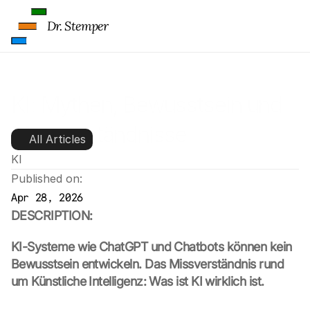
Dr. Stemper
KI: Mythen, Bewusstsein und 
Missverständnisse
All Articles
KI
Published on:
Apr 28, 2026
DESCRIPTION:
KI-Systeme wie ChatGPT und Chatbots können kein 
Bewusstsein entwickeln. Das Missverständnis rund 
um Künstliche Intelligenz: Was ist KI wirklich ist.