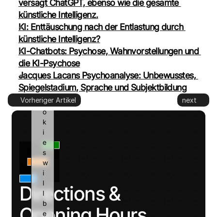
versagt ChatGPT, ebenso wie die gesamte 
o
künstliche Intelligenz.
o
KI: Enttäuschung nach der Entlastung durch 
g
künstliche Intelligenz?
l
KI-Chatbots: Psychose, Wahnvorstellungen und 
e 
a
die KI-Psychose
n
Jacques Lacans Psychoanalyse: Unbewusstes, 
d 
Spiegelstadium, Sprache und Subjektbildung
c
Vorheriger Artikel
next
o
o
k
i
e
s 
w
i
l
Directions & 
l 
b
Opening Hours
e 