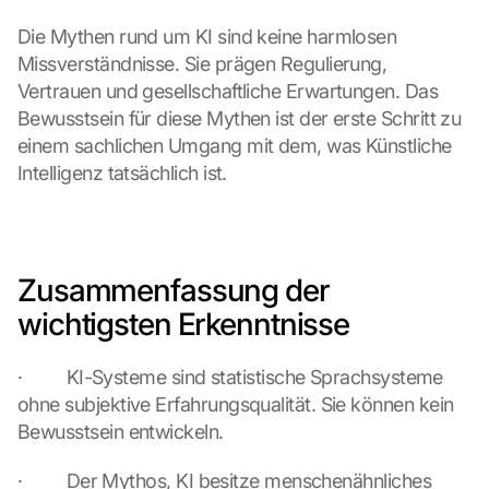
o
Die Mythen rund um KI sind keine harmlosen 
a
d 
Missverständnisse. Sie prägen Regulierung, 
G
Vertrauen und gesellschaftliche Erwartungen. Das 
o
Bewusstsein für diese Mythen ist der erste Schritt zu 
o
einem sachlichen Umgang mit dem, was Künstliche 
g
Intelligenz tatsächlich ist.
l
e 
M
a
p
Zusammenfassung der 
s
:
wichtigsten Erkenntnisse
B
y 
·         KI-Systeme sind statistische Sprachsysteme 
c
ohne subjektive Erfahrungsqualität. Sie können kein 
l
i
Bewusstsein entwickeln.
c
k
·         Der Mythos, KI besitze menschenähnliches 