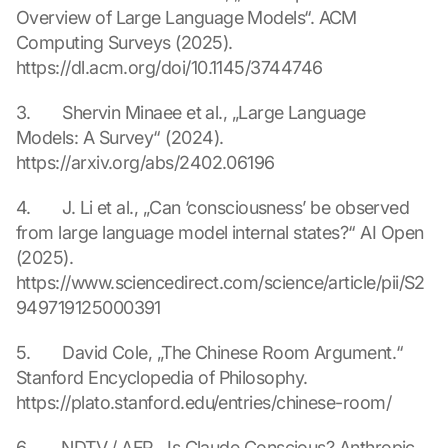
i
Overview of Large Language Models“. ACM 
n
Computing Surveys (2025). 
g 
https://dl.acm.org/doi/10.1145/3744746
o
f 
3.       Shervin Minaee et al., „Large Language 
t
Models: A Survey“ (2024). 
h
https://arxiv.org/abs/2402.06196
e 
G
o
4.       J. Li et al., „Can ‘consciousness’ be observed 
o
from large language model internal states?“ AI Open 
g
(2025). 
l
https://www.sciencedirect.com/science/article/pii/S2
e 
949719125000391
M
a
p
5.       David Cole, „The Chinese Room Argument.“ 
s
Stanford Encyclopedia of Philosophy. 
. 
https://plato.stanford.edu/entries/chinese-room/
D
a
6.       NDTV / AFP, „Is Claude Conscious? Anthropic 