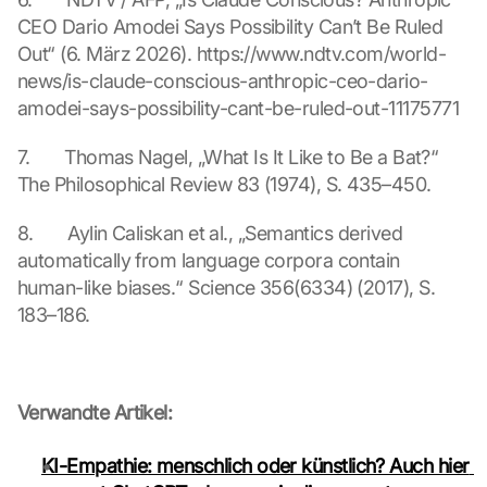
t
CEO Dario Amodei Says Possibility Can’t Be Ruled 
a 
Out“ (6. März 2026). https://www.ndtv.com/world-
w
i
news/is-claude-conscious-anthropic-ceo-dario-
l
amodei-says-possibility-cant-be-ruled-out-11175771
l 
b
7.       Thomas Nagel, „What Is It Like to Be a Bat?“ 
e 
The Philosophical Review 83 (1974), S. 435–450.
t
r
8.       Aylin Caliskan et al., „Semantics derived 
a
automatically from language corpora contain 
n
s
human-like biases.“ Science 356(6334) (2017), S. 
m
183–186.
i
t
t
e
Verwandte Artikel:
d 
t
KI-Empathie: menschlich oder künstlich? Auch hier 
o 
G