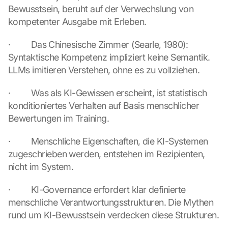
i
Bewusstsein, beruht auf der Verwechslung von 
n
kompetenter Ausgabe mit Erleben.
g 
o
·         Das Chinesische Zimmer (Searle, 1980): 
n 
Syntaktische Kompetenz impliziert keine Semantik. 
t
h
LLMs imitieren Verstehen, ohne es zu vollziehen.
i
s 
·         Was als KI-Gewissen erscheint, ist statistisch 
p
konditioniertes Verhalten auf Basis menschlicher 
r
Bewertungen im Training.
o
t
·         Menschliche Eigenschaften, die KI-Systemen 
e
zugeschrieben werden, entstehen im Rezipienten, 
c
t
nicht im System.
i
o
·         KI-Governance erfordert klar definierte 
n 
menschliche Verantwortungsstrukturen. Die Mythen 
s
rund um KI-Bewusstsein verdecken diese Strukturen.
c
r