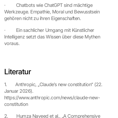
·         Chatbots wie ChatGPT sind mächtige 
e
e
Werkzeuge. Empathie, Moral und Bewusstsein 
n
gehören nicht zu ihren Eigenschaften.
, 
y
·         Ein sachlicher Umgang mit Künstlicher 
o
Intelligenz setzt das Wissen über diese Mythen 
u 
voraus.
a
g
r
e
e 
Literatur
t
o 
t
1.       Anthropic, „Claude’s new constitution“ (22. 
h
Januar 2026). 
e 
https://www.anthropic.com/news/claude-new-
l
constitution
o
a
2.       Humza Naveed et al., „A Comprehensive 
d