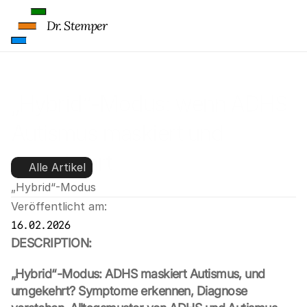
Dr. Stemper
„Hybrid“-Modus: wenn ADHS 
Autismus maskiert und 
umgekehrt
Alle Artikel
„Hybrid“-Modus
Veröffentlicht am:
16.02.2026
DESCRIPTION:
„Hybrid“-Modus: ADHS maskiert Autismus, und 
umgekehrt? Symptome erkennen, Diagnose 