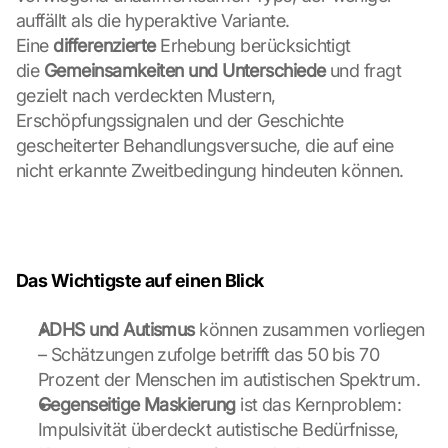
s
auffällt als die hyperaktive Variante. 
-
Eine 
differenzierte
 Erhebung berücksichtigt 
K
die 
Gemeinsamkeiten und Unterschiede
 und fragt 
a
gezielt nach verdeckten Mustern, 
r
Erschöpfungssignalen und der Geschichte 
t
e 
gescheiterter Behandlungsversuche, die auf eine 
z
nicht erkannte Zweitbedingung hindeuten können.
u
. 
D
a
b
Das Wichtigste auf einen Blick
e
i 
ADHS und Autismus
 können zusammen vorliegen 
w
e
– Schätzungen zufolge betrifft das 50 bis 70 
r
Prozent der Menschen im autistischen Spektrum.
d
Gegenseitige Maskierung
 ist das Kernproblem: 
e
Impulsivität überdeckt autistische Bedürfnisse, 
n 