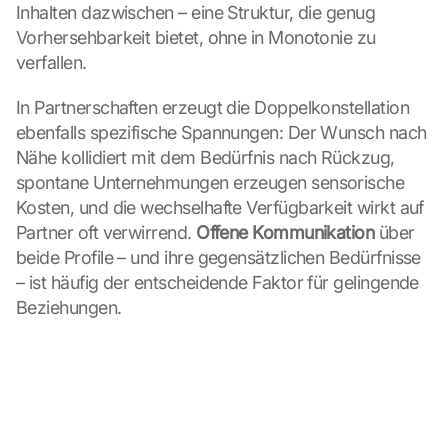
Inhalten dazwischen – eine Struktur, die genug 
:
Vorhersehbarkeit bietet, ohne in Monotonie zu 
D
u
verfallen.
r
c
In Partnerschaften erzeugt die Doppelkonstellation 
h 
ebenfalls spezifische Spannungen: Der Wunsch nach 
K
Nähe kollidiert mit dem Bedürfnis nach Rückzug, 
l
spontane Unternehmungen erzeugen sensorische 
i
c
Kosten, und die wechselhafte Verfügbarkeit wirkt auf 
k
Partner oft verwirrend. 
Offene Kommunikation
 über 
e
beide Profile – und ihre gegensätzlichen Bedürfnisse 
n 
– ist häufig der entscheidende Faktor für gelingende 
a
Beziehungen.
u
f 
d
i
e
s
e