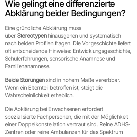
Wie gelingt eine differenzierte 
n 
S
Abklärung beider Bedingungen?
c
h
Eine gründliche Abklärung muss 
u
t
über 
Stereotypen
 hinausgehen und systematisch 
z
nach beiden Profilen fragen. Die Vorgeschichte liefert 
s
oft entscheidende Hinweise: Entwicklungsgeschichte, 
c
Schulerfahrungen, sensorische Anamnese und 
h
Familienanamnese.
i
r
Beide Störungen
 sind in hohem Maße vererbbar. 
m 
s
Wenn ein Elternteil betroffen ist, steigt die 
t
Wahrscheinlichkeit erheblich.
i
m
Die Abklärung bei Erwachsenen erfordert 
m
spezialisierte Fachpersonen, die mit der Möglichkeit 
e
einer Doppelkonstellation vertraut sind. Reine ADHS-
n 
S
Zentren oder reine Ambulanzen für das Spektrum 