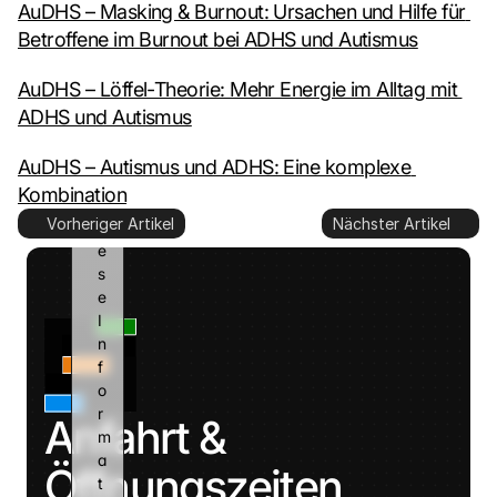
AuDHS – Masking & Burnout: Ursachen und Hilfe für 
o
Betroffene im Burnout bei ADHS und Autismus
g
l
AuDHS – Löffel-Theorie: Mehr Energie im Alltag mit 
e 
k
ADHS und Autismus
a
n
AuDHS – Autismus und ADHS: Eine komplexe 
n 
Kombination
d
Vorheriger Artikel
Nächster Artikel
i
e
s
e 
I
n
f
o
r
Anfahrt & 
m
a
Öffnungszeiten
t