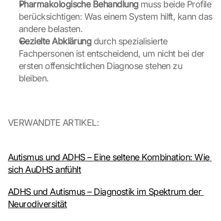
e
Pharmakologische Behandlung
 muss beide Profile 
n 
berücksichtigen: Was einem System hilft, kann das 
u
andere belasten.
n
Gezielte Abklärung
 durch spezialisierte 
d 
Fachpersonen ist entscheidend, um nicht bei der 
C
o
ersten offensichtlichen Diagnose stehen zu 
o
bleiben.
k
i
e
s 
VERWANDTE ARTIKEL:
g
e
s
Autismus und ADHS – Eine seltene Kombination: Wie 
e
t
sich AuDHS anfühlt
z
t
ADHS und Autismus – Diagnostik im Spektrum der 
. 
Neurodiversität
G
o