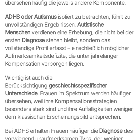
i
übersehen häufig die jeweils andere Komponente.
e 
d
ADHS oder Autismus
 isoliert zu betrachten, führt zu 
e
unvollständigen Ergebnissen. 
Autistische 
m 
Menschen
 verdienen eine Erhebung, die nicht bei der 
L
ersten 
Diagnose
 stehen bleibt, sondern das 
a
d
vollständige Profil erfasst – einschließlich möglicher 
e
Aufmerksamkeitsdefizite, die unter jahrelanger 
n 
Kompensation verborgen liegen.
d
e
Wichtig ist auch die 
r 
Berücksichtigung 
geschlechtsspezifischer 
G
o
Unterschiede
. Frauen im Spektrum werden häufiger 
o
übersehen, weil ihre Kompensationsstrategien 
g
besonders stark sind und ihre Auffälligkeiten weniger 
l
dem klassischen Erscheinungsbild entsprechen.
e 
M
Bei ADHS erhalten Frauen häufiger die 
Diagnose
 des 
a
vorwiegend unaufmerksamen Typs, der weniger 
p