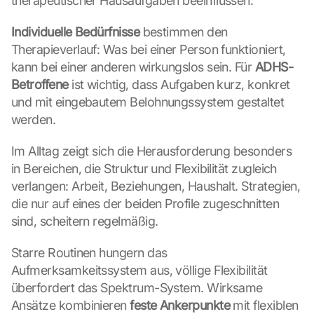
therapeutischer Hausaufgaben beeinflussen.
G
Individuelle Bedürfnisse
o
 bestimmen den 
o
Therapieverlauf: Was bei einer Person funktioniert, 
g
kann bei einer anderen wirkungslos sein. Für 
ADHS-
l
Betroffene
 ist wichtig, dass Aufgaben kurz, konkret 
e 
und mit eingebautem Belohnungssystem gestaltet 
M
werden.
a
p
s
Im Alltag zeigt sich die Herausforderung besonders 
-
in Bereichen, die Struktur und Flexibilität zugleich 
K
verlangen: Arbeit, Beziehungen, Haushalt. Strategien, 
a
die nur auf eines der beiden Profile zugeschnitten 
r
sind, scheitern regelmäßig.
t
e 
Starre Routinen hungern das 
l
a
Aufmerksamkeitssystem aus, völlige Flexibilität 
d
überfordert das Spektrum-System. Wirksame 
e
Ansätze kombinieren 
feste Ankerpunkte
 mit flexiblen 
n