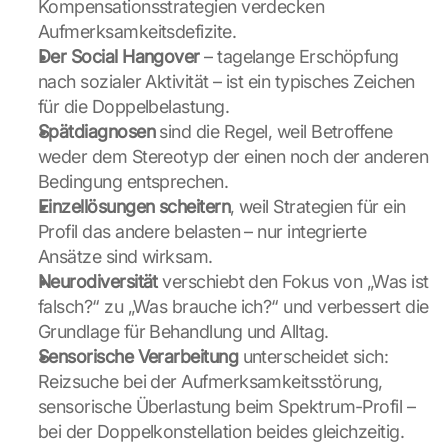
Kompensationsstrategien verdecken 
D
Aufmerksamkeitsdefizite.
a
t
Der Social Hangover
 – tagelange Erschöpfung 
e
nach sozialer Aktivität – ist ein typisches Zeichen 
n 
für die Doppelbelastung.
a
Spätdiagnosen
 sind die Regel, weil Betroffene 
n 
weder dem Stereotyp der einen noch der anderen 
G
o
Bedingung entsprechen.
o
Einzellösungen scheitern
, weil Strategien für ein 
g
Profil das andere belasten – nur integrierte 
l
Ansätze sind wirksam.
e 
Neurodiversität
 verschiebt den Fokus von „Was ist 
ü
b
falsch?“ zu „Was brauche ich?“ und verbessert die 
e
Grundlage für Behandlung und Alltag.
r
Sensorische Verarbeitung
 unterscheidet sich: 
t
Reizsuche bei der Aufmerksamkeitsstörung, 
r
sensorische Überlastung beim Spektrum-Profil – 
a
g
bei der Doppelkonstellation beides gleichzeitig.